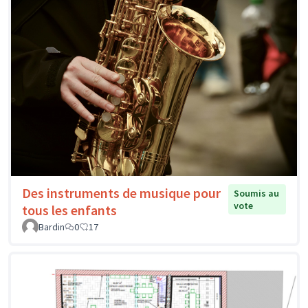
Des instruments de musique pour
Soumis au
vote
tous les enfants
Bardin
0
17