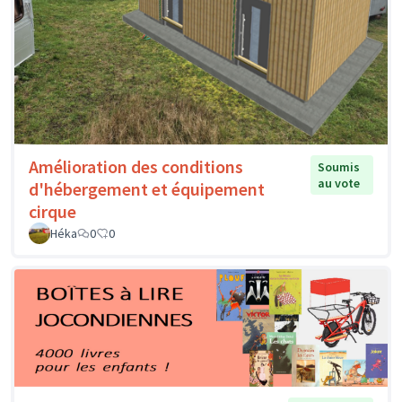
Amélioration des conditions
Soumis
au vote
d'hébergement et équipement
cirque
Héka
0
0