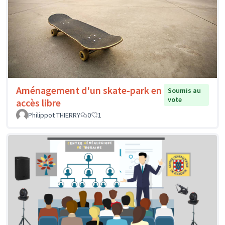
Aménagement d'un skate-park en
Soumis au
vote
accès libre
Philippot THIERRY
0
1