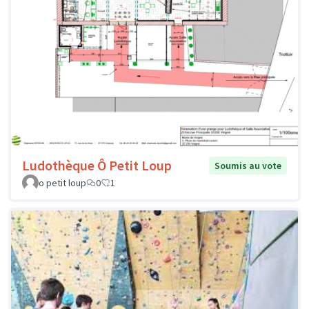
Ludothèque Ô Petit Loup
Soumis au vote
o petit loup
0
1