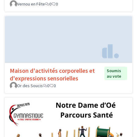
Vernou en Fête
0
0
Maison d'activités corporelles et
Soumis
au vote
d'expressions sensorielles
Or des Soucis
0
0