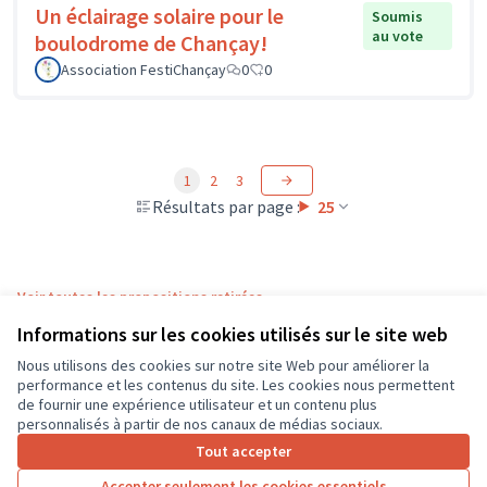
Un éclairage solaire pour le
Soumis
au vote
boulodrome de Chançay!
Association FestiChançay
0
0
1
2
3
Résultats par page :
25
Voir toutes les propositions retirées
Informations sur les cookies utilisés sur le site web
Nous utilisons des cookies sur notre site Web pour améliorer la
Conditions d'utilisation
performance et les contenus du site. Les cookies nous permettent
Paramètres des cookies
de fournir une expérience utilisateur et un contenu plus
CD37 sur X
CD37 sur Facebook
CD37 sur Instagram
CD37 sur YouTube
personnalisés à partir de nos canaux de médias sociaux.
(Lien externe)
(Lien externe)
(Lien externe)
(Lien externe)
Tout accepter
Accepter seulement les cookies essentiels