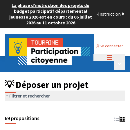
La phase d'instruction des projets du
budget participatif départemental
-
Instruction
jeunesse 2026 est en cours : du 06 juillet
2026 au 11 octobre 2026
Se connecter
Menu princi
Budget Participatif ADULTE 2024
/
Menu p
💡 Déposer un projet
💡 Déposer un projet
Filtrer et rechercher
69 propositions