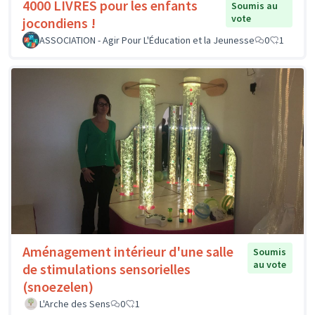
4000 LIVRES pour les enfants
Soumis au
vote
jocondiens !
ASSOCIATION - Agir Pour L'Éducation et la Jeunesse
0
1
Aménagement intérieur d'une salle
Soumis
au vote
de stimulations sensorielles
(snoezelen)
L'Arche des Sens
0
1