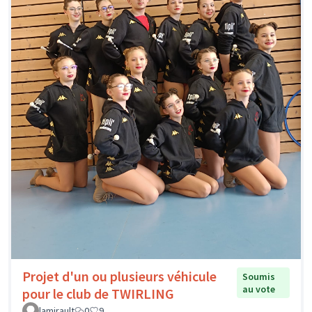
Projet d'un ou plusieurs véhicule
Soumis
au vote
pour le club de TWIRLING
lamirault
0
9