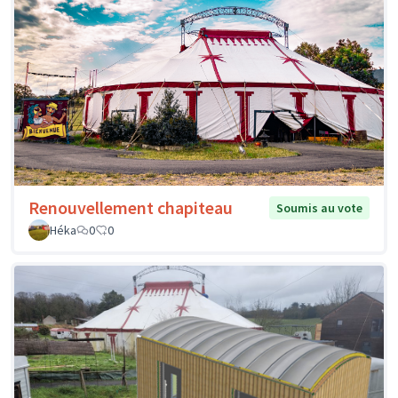
Renouvellement chapiteau
Soumis au vote
Héka
0
0