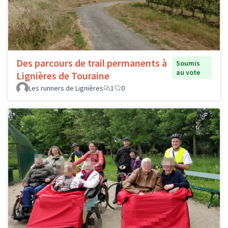
Des parcours de trail permanents à
Soumis
au vote
Lignières de Touraine
Les runners de Lignières
1
0