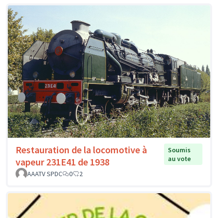
Restauration de la locomotive à
Soumis
au vote
vapeur 231E41 de 1938
AAATV SPDC
0
2