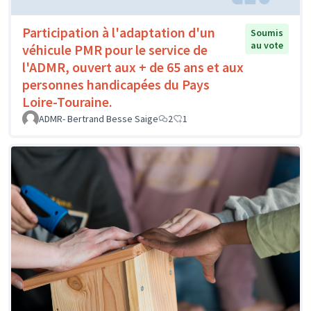
Participation à l'adaptation d'un
Soumis
au vote
véhicule PMR pour le service de
l'ADMR, ouvert aux + de 65 ans et aux
personnes handicapées du Pays
Loire-Touraine.
ADMR- Bertrand Besse Saige
2
1