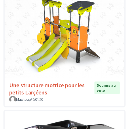
Une structure motrice pour les
Soumis au
vote
petits Larçéens
Maxiloup
0
0