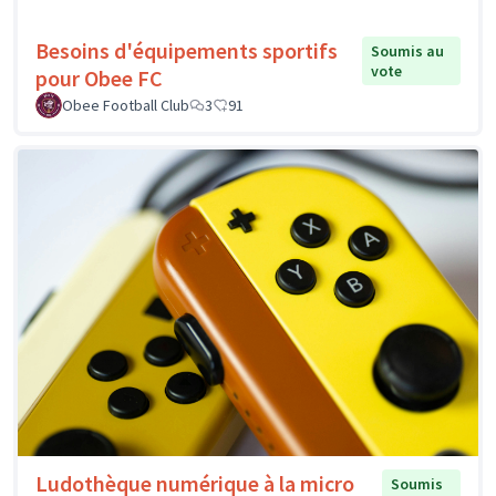
Besoins d'équipements sportifs
Soumis au
vote
pour Obee FC
Obee Football Club
3
91
Ludothèque numérique à la micro
Soumis