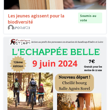
Les jeunes agissent pour la
Soumis au
vote
biodiversité
LPO
0
3