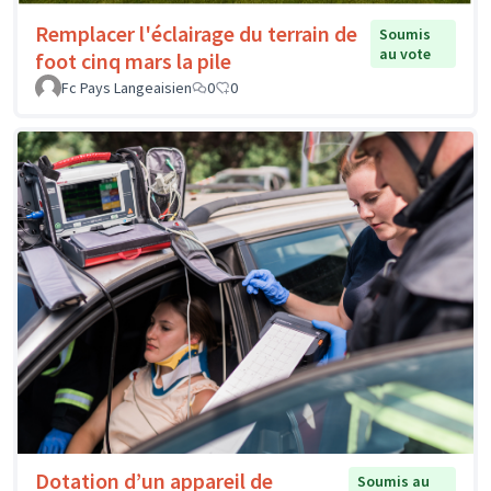
Remplacer l'éclairage du terrain de
Soumis
au vote
foot cinq mars la pile
Fc Pays Langeaisien
0
0
Dotation d’un appareil de
Soumis au