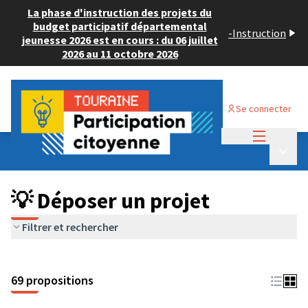
La phase d'instruction des projets du
budget participatif départemental
-
Instruction
jeunesse 2026 est en cours : du 06 juillet
2026 au 11 octobre 2026
Se connecter
Menu princi
Budget Participatif ADULTE 2024
/
Menu p
💡 Déposer un projet
💡 Déposer un projet
Filtrer et rechercher
69 propositions