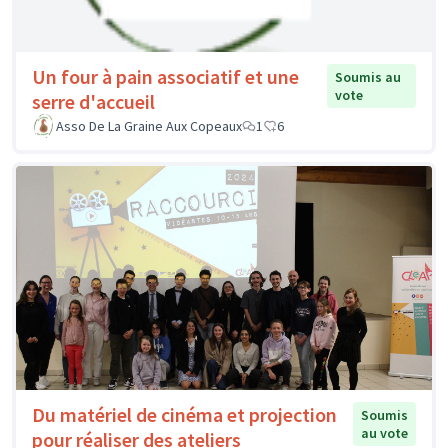
Un four à pain associatif et une
Soumis au
vote
serre d'accueil
Asso De La Graine Aux Copeaux
1
6
Du matériel de cinéma et projection
Soumis
au vote
pour réaliser des ateliers