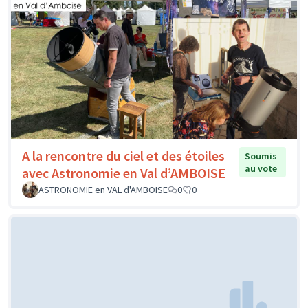
A la rencontre du ciel et des étoiles
Soumis
au vote
avec Astronomie en Val d’AMBOISE
ASTRONOMIE en VAL d'AMBOISE
0
0