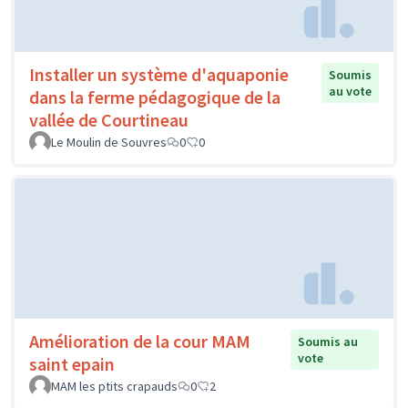
Installer un système d'aquaponie
Soumis
au vote
dans la ferme pédagogique de la
vallée de Courtineau
Le Moulin de Souvres
0
0
Amélioration de la cour MAM
Soumis au
vote
saint epain
MAM les ptits crapauds
0
2