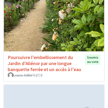
Poursuivre l'embellissement du
Soumis
au vote
Jardin d'Aliénor par une longue
banquette ferrée et un accès à l'eau
Louise-Adèle
2
3