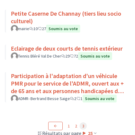
Petite Caserne De Channay (tiers lieu socio
culturel)
mairie
10
27
Soumis au vote
Eclairage de deux courts de tennis extérieur
Tennis Bléré Val De Cher
29
72
Soumis au vote
Participation à l'adaptation d'un véhicule
PMR pour le service de l'ADMR, ouvert aux +
de 65 ans et aux personnes handicapées du
Pays Loire-Touraine.
ADMR- Bertrand Besse Saige
2
1
Soumis au vote
1
2
3
Résultats par page :
25