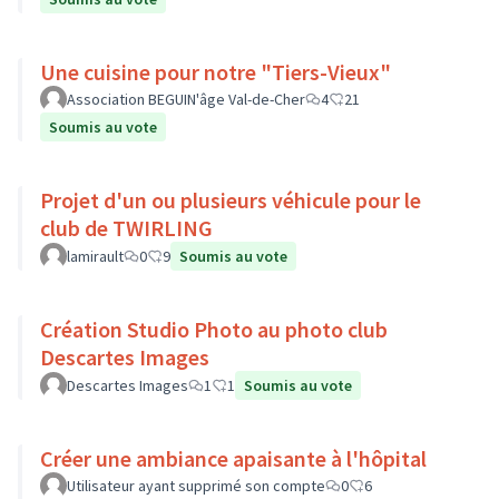
Une cuisine pour notre "Tiers-Vieux"
Association BEGUIN'âge Val-de-Cher
4
21
Soumis au vote
Projet d'un ou plusieurs véhicule pour le
club de TWIRLING
lamirault
0
9
Soumis au vote
Création Studio Photo au photo club
Descartes Images
Descartes Images
1
1
Soumis au vote
Créer une ambiance apaisante à l'hôpital
Utilisateur ayant supprimé son compte
0
6