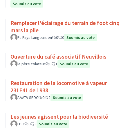
Soumis au vote
Remplacer l'éclairage du terrain de foot cinq
mars la pile
Fc Pays Langeaisien
0
0
Soumis au vote
Ouverture du café associatif Neuvillois
le père colateur
0
1
Soumis au vote
Restauration de la locomotive à vapeur
231E41 de 1938
AAATV SPDC
0
2
Soumis au vote
Les jeunes agissent pour la biodiversité
LPO
0
3
Soumis au vote