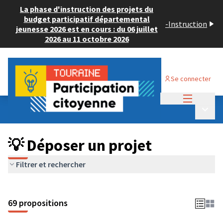
La phase d'instruction des projets du
budget participatif départemental
-
Instruction
jeunesse 2026 est en cours : du 06 juillet
2026 au 11 octobre 2026
Se connecter
Menu princi
Budget Participatif ADULTE 2024
/
Menu p
💡 Déposer un projet
💡 Déposer un projet
Filtrer et rechercher
69 propositions