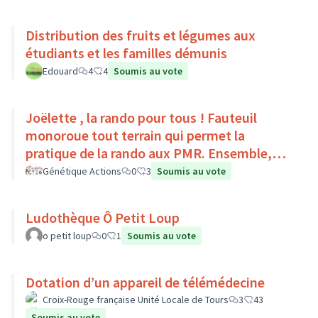
Distribution des fruits et légumes aux
étudiants et les familles démunis
Edouard
4
4
Soumis au vote
Joëlette , la rando pour tous ! Fauteuil
monoroue tout terrain qui permet la
pratique de la rando aux PMR. Ensemble,
faisons du sport :)
Génétique Actions
0
3
Soumis au vote
Ludothèque Ô Petit Loup
o petit loup
0
1
Soumis au vote
Dotation d’un appareil de télémédecine
Croix-Rouge française Unité Locale de Tours
3
43
Soumis au vote