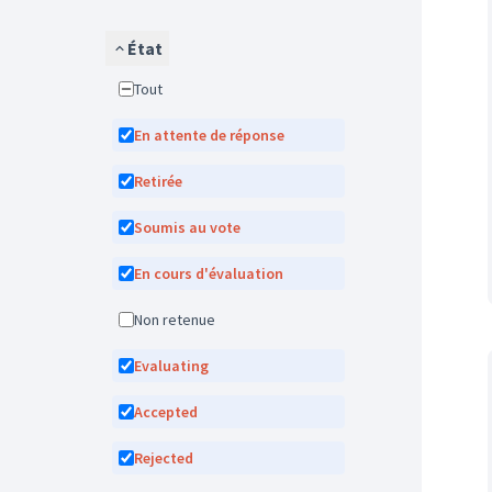
État
Tout
En attente de réponse
Retirée
Soumis au vote
En cours d'évaluation
Non retenue
Evaluating
Accepted
Rejected