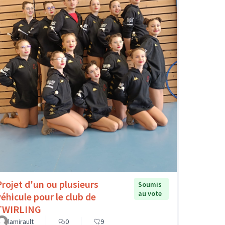
Projet d'un ou plusieurs
Soumis
au vote
véhicule pour le club de
TWIRLING
lamirault
0
9