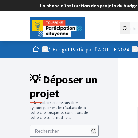
La phase d'instruction des projets du budget
Accueil
Menu principal
Me
/
Budget Participatif ADULTE 2024
💡 Déposer un
projet
Le formulaire ci-dessous filtre
dynamiquement les résultats de la
recherche lorsque les conditions de
recherche sont modifiées.