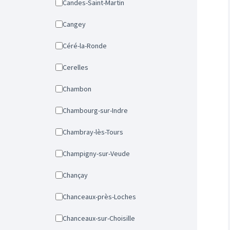
Candes-Saint-Martin
Cangey
Céré-la-Ronde
Cerelles
Chambon
Chambourg-sur-Indre
Chambray-lès-Tours
Champigny-sur-Veude
Chançay
Chanceaux-près-Loches
Chanceaux-sur-Choisille