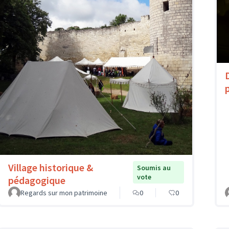
Village historique &
Soumis au
vote
pédagogique
Regards sur mon patrimoine
0
0