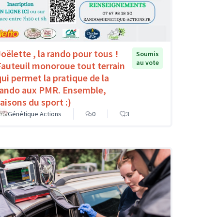
Joëlette , la rando pour tous !
Soumis
au vote
Fauteuil monoroue tout terrain
qui permet la pratique de la
rando aux PMR. Ensemble,
faisons du sport :)
Génétique Actions
0
3