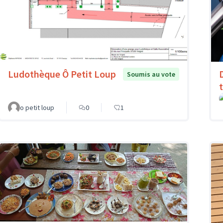
Ludothèque Ô Petit Loup
Soumis au vote
o petit loup
0
1