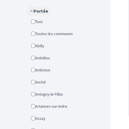
Portée
Tout
Toutes les communes
Abilly
Ambillou
Amboise
Anché
Antogny-le-Tillac
Artannes-sur-Indre
Assay