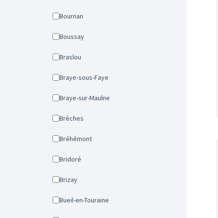
Bournan
Boussay
Braslou
Braye-sous-Faye
Braye-sur-Maulne
Brèches
Bréhémont
Bridoré
Brizay
Bueil-en-Touraine