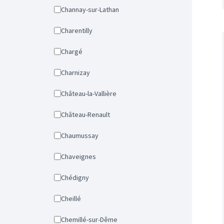
Channay-sur-Lathan
Charentilly
Chargé
Charnizay
Château-la-Vallière
Château-Renault
Chaumussay
Chaveignes
Chédigny
Cheillé
Chemillé-sur-Dême