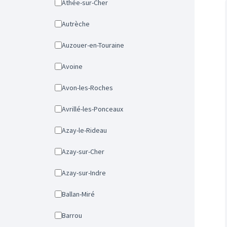
Athée-sur-Cher
Autrèche
Auzouer-en-Touraine
Avoine
Avon-les-Roches
Avrillé-les-Ponceaux
Azay-le-Rideau
Azay-sur-Cher
Azay-sur-Indre
Ballan-Miré
Barrou