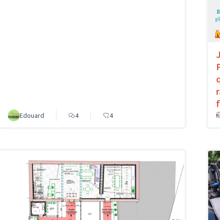
Edouard
4
4