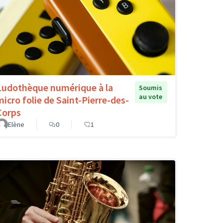
Ludothèque numérique à la
Soumis
au vote
micro folie de Saint-Pierre-des-
Corps
Elène
0
1