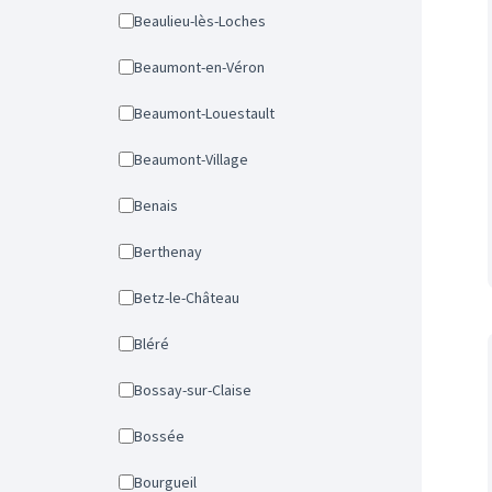
Beaulieu-lès-Loches
Beaumont-en-Véron
Beaumont-Louestault
Beaumont-Village
Benais
Berthenay
Betz-le-Château
Bléré
Bossay-sur-Claise
Bossée
Bourgueil