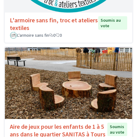
L'armoire sans fin, troc et ateliers
Soumis au
vote
textiles
L'armoire sans fin
0
0
Aire de jeux pour les enfants de 1 à 5
Soumis
au vote
ans dans le quartier SANITAS à Tours