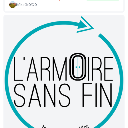
Héka
0
0