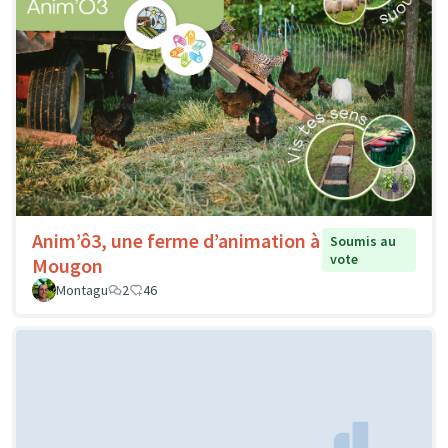
Anim’ô3, une ferme d’animation à
Soumis au
vote
Mougon
Montagu
2
46