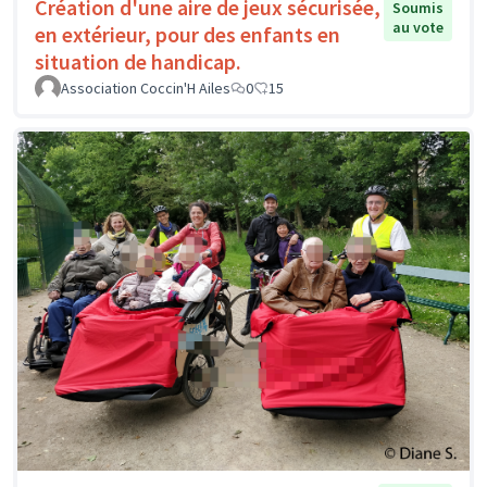
Création d'une aire de jeux sécurisée,
Soumis
au vote
en extérieur, pour des enfants en
situation de handicap.
Association Coccin'H Ailes
0
15