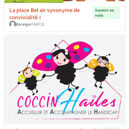
La place Bel air synonyme de
Soumis au
vote
convivialité !
Baranger
0
2