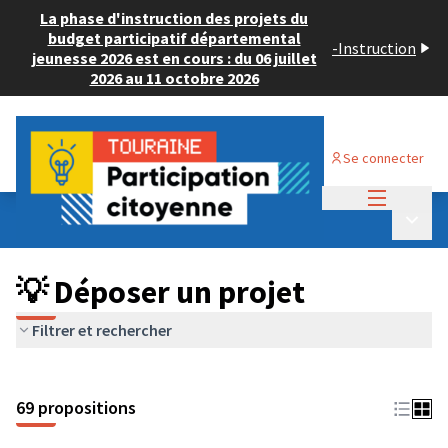
La phase d'instruction des projets du
budget participatif départemental
-
Instruction
jeunesse 2026 est en cours : du 06 juillet
2026 au 11 octobre 2026
Se connecter
Menu princi
Budget Participatif ADULTE 2024
/
Menu p
💡 Déposer un projet
💡 Déposer un projet
Filtrer et rechercher
69 propositions