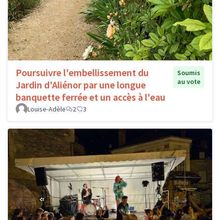
Poursuivre l'embellissement du
Soumis
au vote
Jardin d'Aliénor par une longue
banquette ferrée et un accès à l'eau
Louise-Adèle
2
3