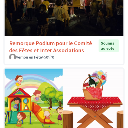
Remorque Podium pour le Comité
Soumis
au vote
des Fêtes et Inter Associations
Vernou en Fête
0
0