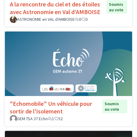
A la rencontre du ciel et des étoiles
Soumis
au vote
avec Astronomie en Val d’AMBOISE
ASTRONOMIE en VAL d'AMBOISE
0
0
"Echomobile" Un véhicule pour
Soumis
au vote
sortir de l'isolement
GEM TSA 37 Echo
1
52