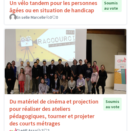
Un vélo tandem pour les personnes
Soumis
au vote
âgées ou en situation de handicap
En selle Marcelle
0
0
Du matériel de cinéma et projection
Soumis
au vote
pour réaliser des ateliers
pédagogiques, tourner et projeter
des courts métrages
CLeAP Asso
2
2