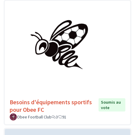
Besoins d'équipements sportifs
Soumis au
vote
pour Obee FC
Obee Football Club
3
91