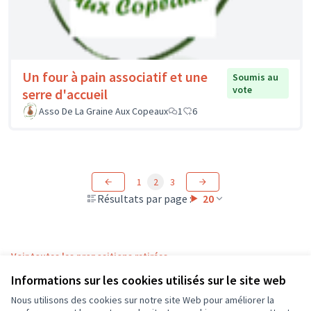
Un four à pain associatif et une
Soumis au
vote
serre d'accueil
Asso De La Graine Aux Copeaux
1
6
1
2
3
Résultats par page :
20
Voir toutes les propositions retirées
Informations sur les cookies utilisés sur le site web
Nous utilisons des cookies sur notre site Web pour améliorer la
Conditions d'utilisation