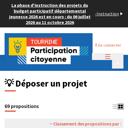
La phase d'instruction des projets du
budget participatif départemental
-
Instruction
jeunesse 2026 est en cours : du 06 juillet
2026 au 11 octobre 2026
Se connecter
Menu princi
Budget Participatif ADULTE 2024
/
Menu p
💡 Déposer un projet
💡 Déposer un projet
69 propositions
Classement des propositions par :