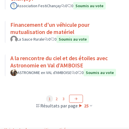
Association FestiChançay
0
0
Soumis au vote
Financement d'un véhicule pour
mutualisation de matériel
La Sauce Rurale
0
0
Soumis au vote
A la rencontre du ciel et des étoiles avec
Astronomie en Val d’AMBOISE
ASTRONOMIE en VAL d'AMBOISE
0
0
Soumis au vote
1
2
3
Résultats par page :
25