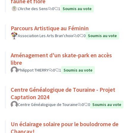
faune et flore
L'Arche des Sens
0
1
Soumis au vote
Parcours Artistique au Féminin
Association Les Arts Bran'choix
0
0
Soumis au vote
Aménagement d'un skate-park en accès
libre
Philippot THIERRY
0
1
Soumis au vote
Centre Généalogique de Touraine - Projet
Captation 2024
Centre Généalogique de Touraine
0
0
Soumis au vote
Un éclairage solaire pour le boulodrome de
Chançay!