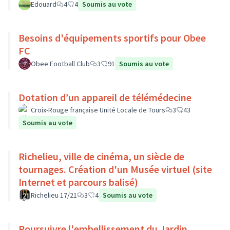
Edouard
4
4
Soumis au vote
Besoins d'équipements sportifs pour Obee
FC
Obee Football Club
3
91
Soumis au vote
Dotation d’un appareil de télémédecine
Croix-Rouge française Unité Locale de Tours
3
43
Soumis au vote
Richelieu, ville de cinéma, un siècle de
tournages. Création d'un Musée virtuel (site
Internet et parcours balisé)
Richelieu 17/21
3
4
Soumis au vote
Poursuivre l'embellissement du Jardin