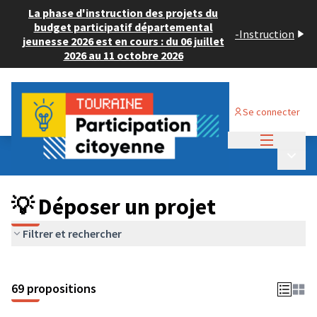
La phase d'instruction des projets du
budget participatif départemental
-
Instruction
jeunesse 2026 est en cours : du 06 juillet
2026 au 11 octobre 2026
Se connecter
Menu princi
Budget Participatif ADULTE 2024
/
Menu p
💡 Déposer un projet
💡 Déposer un projet
Filtrer et rechercher
69 propositions