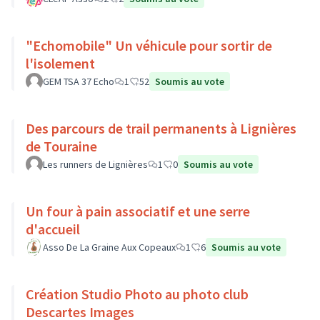
"Echomobile" Un véhicule pour sortir de
l'isolement
GEM TSA 37 Echo
1
52
Soumis au vote
Des parcours de trail permanents à Lignières
de Touraine
Les runners de Lignières
1
0
Soumis au vote
Un four à pain associatif et une serre
d'accueil
Asso De La Graine Aux Copeaux
1
6
Soumis au vote
Création Studio Photo au photo club
Descartes Images