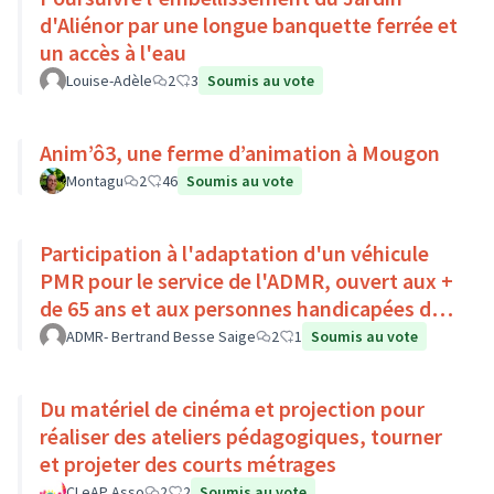
d'Aliénor par une longue banquette ferrée et
un accès à l'eau
Louise-Adèle
2
3
Soumis au vote
Anim’ô3, une ferme d’animation à Mougon
Montagu
2
46
Soumis au vote
Participation à l'adaptation d'un véhicule
PMR pour le service de l'ADMR, ouvert aux +
de 65 ans et aux personnes handicapées du
Pays Loire-Touraine.
ADMR- Bertrand Besse Saige
2
1
Soumis au vote
Du matériel de cinéma et projection pour
réaliser des ateliers pédagogiques, tourner
et projeter des courts métrages
CLeAP Asso
2
2
Soumis au vote