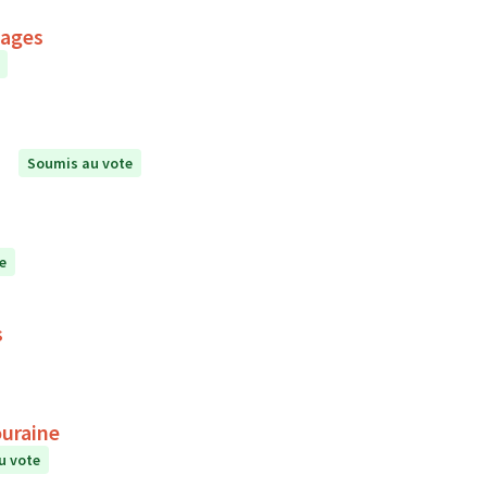
mages
Soumis au vote
e
s
ouraine
u vote