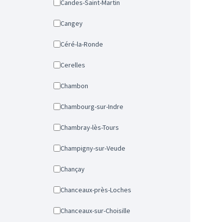
Candes-Saint-Martin
Cangey
Céré-la-Ronde
Cerelles
Chambon
Chambourg-sur-Indre
Chambray-lès-Tours
Champigny-sur-Veude
Chançay
Chanceaux-près-Loches
Chanceaux-sur-Choisille