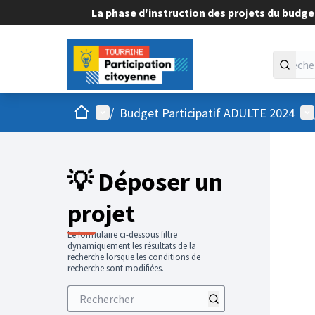
La phase d'instruction des projets du budget
Accueil
Menu principal
Me
/
Budget Participatif ADULTE 2024
💡 Déposer un
projet
Le formulaire ci-dessous filtre
dynamiquement les résultats de la
recherche lorsque les conditions de
recherche sont modifiées.