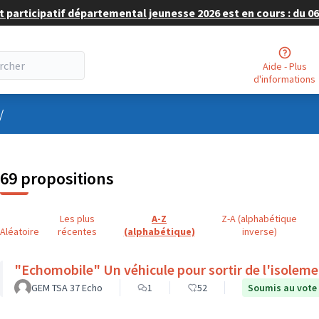
 participatif départemental jeunesse 2026 est en cours : du 06 
Aide - Plus
d'informations
nu utilisateur
/
69 propositions
Les plus
A-Z
Z-A (alphabétique
Aléatoire
récentes
(alphabétique)
inverse)
"Echomobile" Un véhicule pour sortir de l'isolem
GEM TSA 37 Echo
1
52
Soumis au vote