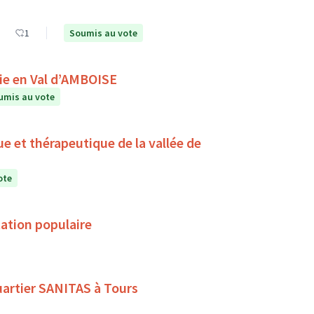
1
Soumis au vote
A la rencontre du ciel et des étoiles avec Astronomie en Val d’AMBOISE
umis au vote
ue et thérapeutique de la vallée de
ote
ation populaire
quartier SANITAS à Tours