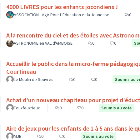
4000 LIVRES pour les enfants jocondiens !
ASSOCIATION - Agir Pour L'Éducation et la Jeunesse
0
ASTRONOMIE en VAL d'AMBOISE
0
0
So
Accueillir le public dans la micro-ferme pédagogiq
Courtineau
Le Moulin de Souvres
0
0
Soumis au v
Achat d'un nouveau chapiteau pour projet d'éduct
Fouxfeuxrieux
0
0
Soumis au vote
Aire de jeux pour les enfants de 1 à 5 ans dans le 
MJB
0
0
Soumis au vote