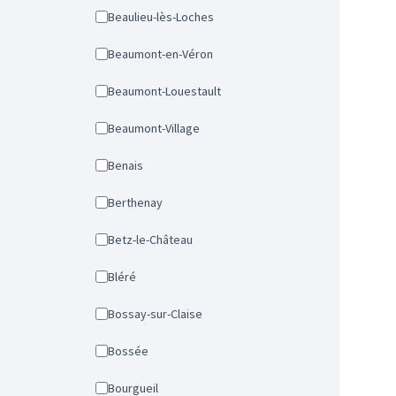
Beaulieu-lès-Loches
Beaumont-en-Véron
Beaumont-Louestault
Beaumont-Village
Benais
Berthenay
Betz-le-Château
Bléré
Bossay-sur-Claise
Bossée
Bourgueil