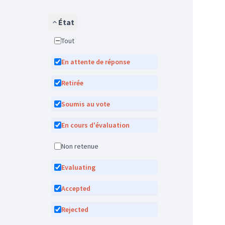
État
Tout
En attente de réponse
Retirée
Soumis au vote
En cours d'évaluation
Non retenue
Evaluating
Accepted
Rejected