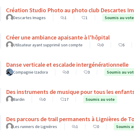
Création Studio Photo au photo club Descartes I
Descartes Images
1
1
Soumis au vote
Créer une ambiance apaisante à l'hôpital
Utilisateur ayant supprimé son compte
0
6
Danse verticale et escalade intergénérationnelle
Compagnie Izadora
0
0
Soumis au vot
Des instruments de musique pour tous les enfant
Bardin
0
17
Soumis au vote
Des parcours de trail permanents à Lignières de T
Les runners de Lignières
1
0
Soumis a