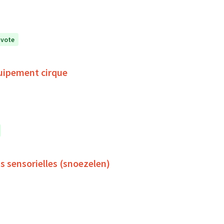
 vote
uipement cirque
s sensorielles (snoezelen)