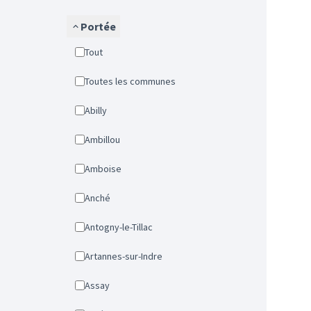
Portée
Tout
Toutes les communes
Abilly
Ambillou
Amboise
Anché
Antogny-le-Tillac
Artannes-sur-Indre
Assay