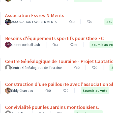
Association Esvres N Ments
ASSOCIATION ESVRES N MENTS
0
0
Sou
Besoins d'équipements sportifs pour Obee FC
Obee Football Club
3
91
Soumis au vo
Centre Généalogique de Touraine - Projet Captati
Centre Généalogique de Touraine
0
0
Construction d'une paillourte avec l'association 
Eddy Charreau
0
0
Soumis au vote
Convivialité pour les Jardins montlouisiens!