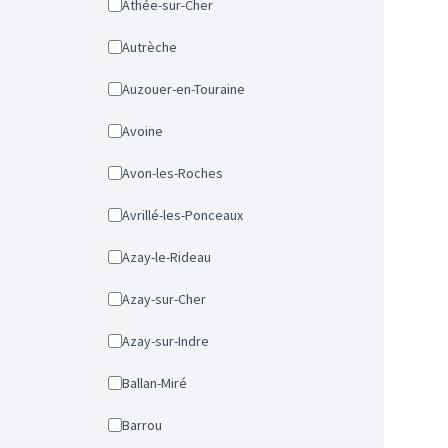
Athée-sur-Cher
Autrèche
Auzouer-en-Touraine
Avoine
Avon-les-Roches
Avrillé-les-Ponceaux
Azay-le-Rideau
Azay-sur-Cher
Azay-sur-Indre
Ballan-Miré
Barrou