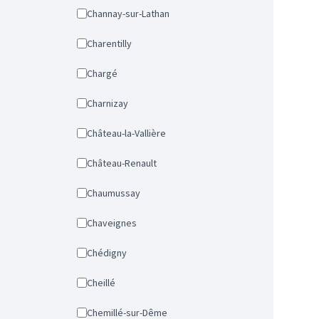
Channay-sur-Lathan
Charentilly
Chargé
Charnizay
Château-la-Vallière
Château-Renault
Chaumussay
Chaveignes
Chédigny
Cheillé
Chemillé-sur-Dême