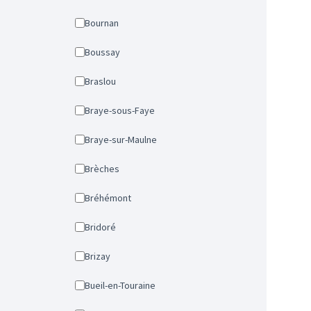
Bournan
Boussay
Braslou
Braye-sous-Faye
Braye-sur-Maulne
Brèches
Bréhémont
Bridoré
Brizay
Bueil-en-Touraine