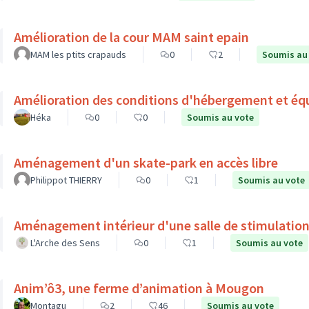
Amélioration de la cour MAM saint epain
MAM les ptits crapauds
0
2
Soumis au
Amélioration des conditions d'hébergement et éq
Héka
0
0
Soumis au vote
Aménagement d'un skate-park en accès libre
Philippot THIERRY
0
1
Soumis au vote
Aménagement intérieur d'une salle de stimulation
L'Arche des Sens
0
1
Soumis au vote
Anim’ô3, une ferme d’animation à Mougon
Montagu
2
46
Soumis au vote