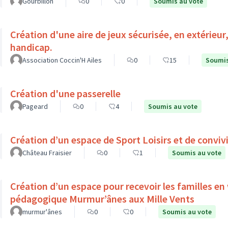
Gourbillon
0
0
Soumis au vote
Création d'une aire de jeux sécurisée, en extérieur
handicap.
Association Coccin'H Ailes
0
15
Soumis
Création d'une passerelle
Pageard
0
4
Soumis au vote
Création d’un espace de Sport Loisirs et de convivi
Château Fraisier
0
1
Soumis au vote
Création d’un espace pour recevoir les familles en
pédagogique Murmur’ânes aux Mille Vents
murmur'ânes
0
0
Soumis au vote