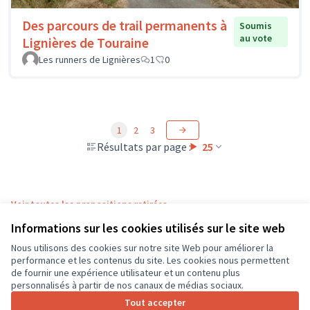
Des parcours de trail permanents à
Soumis
au vote
Lignières de Touraine
Les runners de Lignières
1
0
1
2
3
Résultats par page :
25
Voir toutes les propositions retirées
Informations sur les cookies utilisés sur le site web
Nous utilisons des cookies sur notre site Web pour améliorer la
Conditions d'utilisation
performance et les contenus du site. Les cookies nous permettent
Paramètres des cookies
de fournir une expérience utilisateur et un contenu plus
CD37 sur X
CD37 sur Facebook
CD37 sur Instagram
CD37 sur YouTube
personnalisés à partir de nos canaux de médias sociaux.
(Lien externe)
(Lien externe)
(Lien externe)
(Lien externe)
Tout accepter