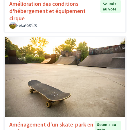
Amélioration des conditions
Soumis
au vote
d'hébergement et équipement
cirque
Héka
0
0
Aménagement d'un skate-park en
Soumis au
vote