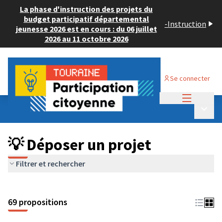
La phase d'instruction des projets du
budget participatif départemental
-
Instruction
jeunesse 2026 est en cours : du 06 juillet
2026 au 11 octobre 2026
Se connecter
Menu princi
Budget Participatif ADULTE 2024
/
Menu p
💡 Déposer un projet
💡 Déposer un projet
Filtrer et rechercher
69 propositions