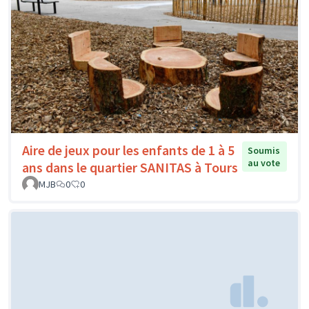
Aire de jeux pour les enfants de 1 à 5
Soumis
au vote
ans dans le quartier SANITAS à Tours
MJB
0
0