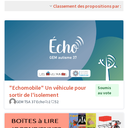
Classement des propositions par :
"Echomobile" Un véhicule pour
Soumis
au vote
sortir de l'isolement
GEM TSA 37 Echo
1
52