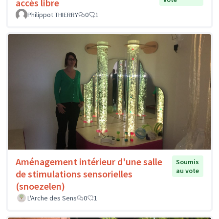
accès libre
Philippot THIERRY
0
1
Aménagement intérieur d'une salle
Soumis
au vote
de stimulations sensorielles
(snoezelen)
L'Arche des Sens
0
1