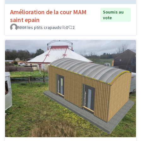
Amélioration de la cour MAM
Soumis au
vote
saint epain
MAM les ptits crapauds
0
2