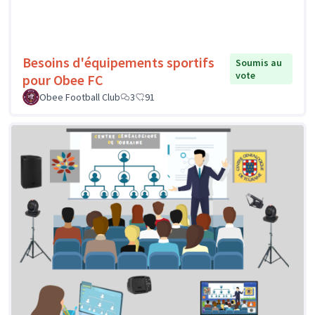
Besoins d'équipements sportifs
Soumis au
vote
pour Obee FC
Obee Football Club
3
91