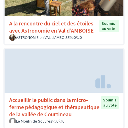
A la rencontre du ciel et des étoiles
Soumis
au vote
avec Astronomie en Val d’AMBOISE
ASTRONOMIE en VAL d'AMBOISE
0
0
Accueillir le public dans la micro-
Soumis
au vote
ferme pédagogique et thérapeutique
de la vallée de Courtineau
Le Moulin de Souvres
0
0