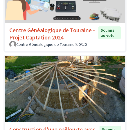
Centre Généalogique de Touraine -
Soumis
au vote
Projet Captation 2024
Centre Généalogique de Touraine
0
0
Construction d'une paillourte avec
Soumis