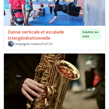
Danse verticale et escalade
Soumis au
vote
intergénérationnelle
Compagnie Izadora
0
0