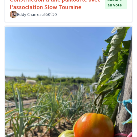
au vote
l'association Slow Touraine
Eddy Charreau
0
0