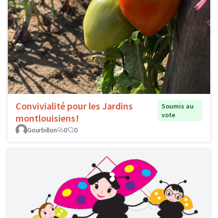
Convivialité pour les Jardins
Soumis au
vote
montlouisiens!
Gourbillon
0
0