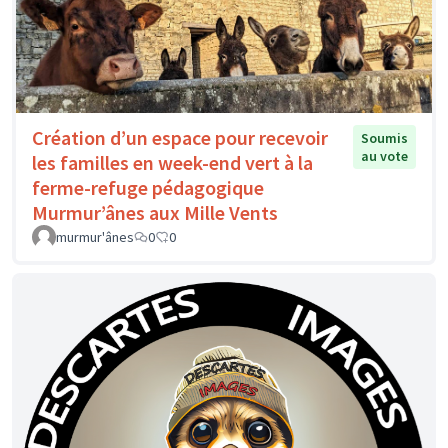
Création d’un espace pour recevoir
Soumis
au vote
les familles en week-end vert à la
ferme-refuge pédagogique
Murmur’ânes aux Mille Vents
murmur'ânes
0
0