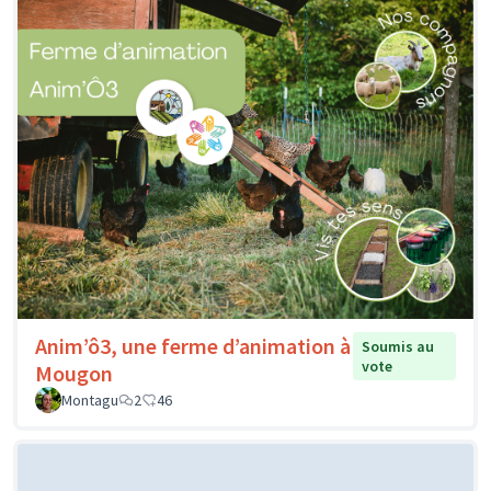
Anim’ô3, une ferme d’animation à
Soumis au
vote
Mougon
Montagu
2
46