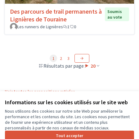
Des parcours de trail permanents à
Soumis
au vote
Lignières de Touraine
Les runners de Lignières
1
0
1
2
3
Résultats par page :
20
Voir toutes les propositions retirées
Informations sur les cookies utilisés sur le site web
Nous utilisons des cookies sur notre site Web pour améliorer la
Conditions d'utilisation
performance et les contenus du site. Les cookies nous permettent
Paramètres des cookies
de fournir une expérience utilisateur et un contenu plus
CD37 sur X
CD37 sur Facebook
CD37 sur Instagram
CD37 sur YouTube
personnalisés à partir de nos canaux de médias sociaux.
(Lien externe)
(Lien externe)
(Lien externe)
(Lien externe)
Tout accepter