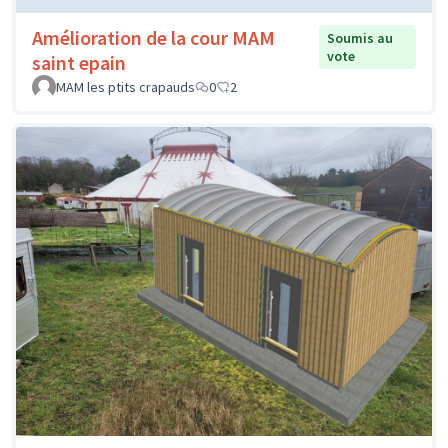
Amélioration de la cour MAM
Soumis au
vote
saint epain
MAM les ptits crapauds
0
2