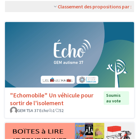
Classement des propositions par :
"Echomobile" Un véhicule pour
Soumis
au vote
sortir de l'isolement
GEM TSA 37 Echo
1
52