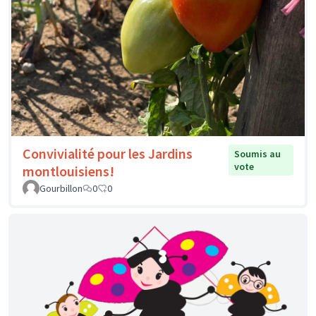
Convivialité pour les Jardins
Soumis au
vote
montlouisiens!
Gourbillon
0
0