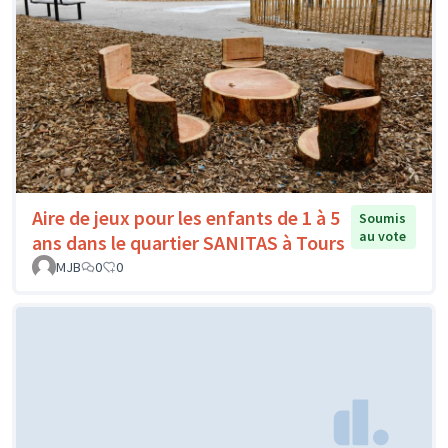
Aire de jeux pour les enfants de 1 à 5
Soumis
au vote
ans dans le quartier SANITAS à Tours
MJB
0
0