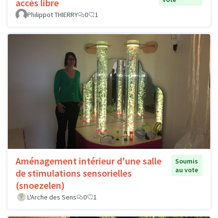
accès libre
Philippot THIERRY
0
1
Aménagement intérieur d'une salle
Soumis
au vote
de stimulations sensorielles
(snoezelen)
L'Arche des Sens
0
1