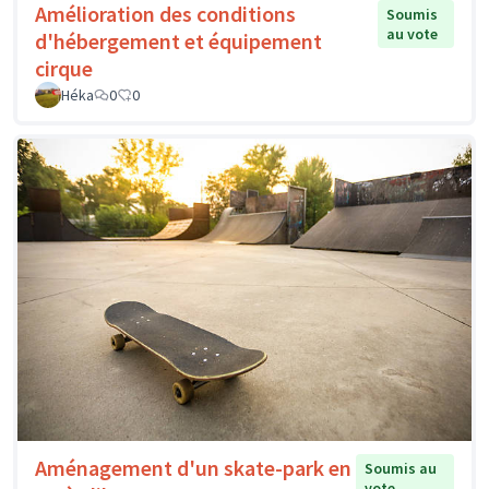
Amélioration des conditions
Soumis
au vote
d'hébergement et équipement
cirque
Héka
0
0
Aménagement d'un skate-park en
Soumis au
vote