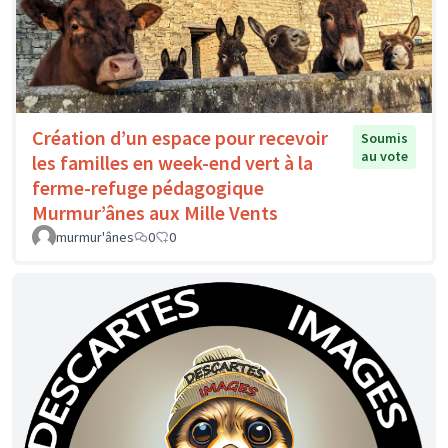
Création d’un espace pour recevoir
Soumis
au vote
les familles en week-end vert à la
ferme-refuge pédagogique
Murmur’ânes aux Mille Vents
murmur'ânes
0
0