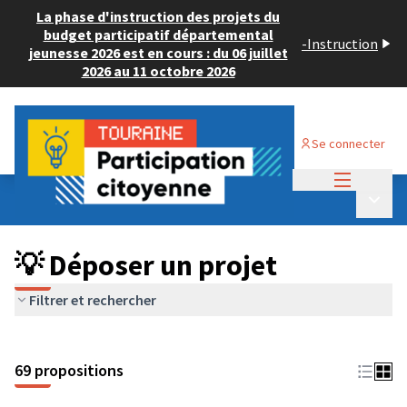
La phase d'instruction des projets du
budget participatif départemental
-
Instruction
jeunesse 2026 est en cours : du 06 juillet
2026 au 11 octobre 2026
Se connecter
Menu princi
Budget Participatif ADULTE 2024
/
Menu p
💡 Déposer un projet
💡 Déposer un projet
Filtrer et rechercher
69 propositions