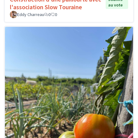
au vote
l'association Slow Touraine
Eddy Charreau
0
0