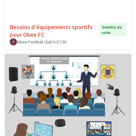
Besoins d'équipements sportifs
Soumis au
vote
pour Obee FC
Obee Football Club
3
91