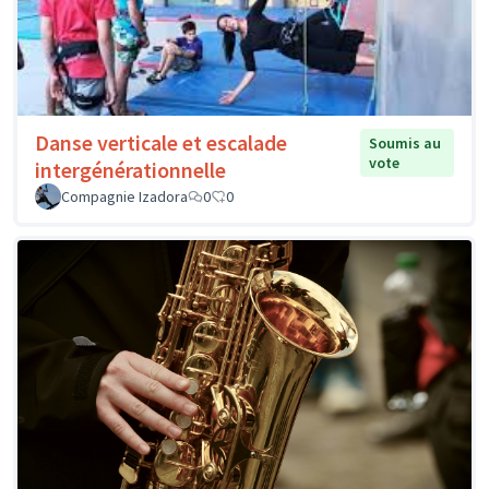
Danse verticale et escalade
Soumis au
vote
intergénérationnelle
Compagnie Izadora
0
0