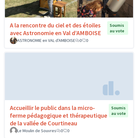
A la rencontre du ciel et des étoiles
Soumis
au vote
avec Astronomie en Val d’AMBOISE
ASTRONOMIE en VAL d'AMBOISE
0
0
Accueillir le public dans la micro-
Soumis
au vote
ferme pédagogique et thérapeutique
de la vallée de Courtineau
Le Moulin de Souvres
0
0