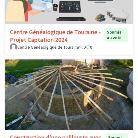
Centre Généalogique de Touraine -
Soumis
au vote
Projet Captation 2024
Centre Généalogique de Touraine
0
0
Construction d'une paillourte avec
Soumis