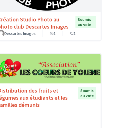
Création Studio Photo au
Soumis
au vote
photo club Descartes Images
Descartes Images
1
1
Distribution des fruits et
Soumis
au vote
légumes aux étudiants et les
familles démunis