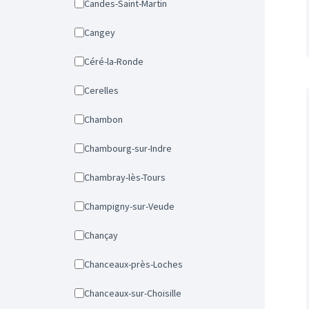
Candes-Saint-Martin
Cangey
Céré-la-Ronde
Cerelles
Chambon
Chambourg-sur-Indre
Chambray-lès-Tours
Champigny-sur-Veude
Chançay
Chanceaux-près-Loches
Chanceaux-sur-Choisille