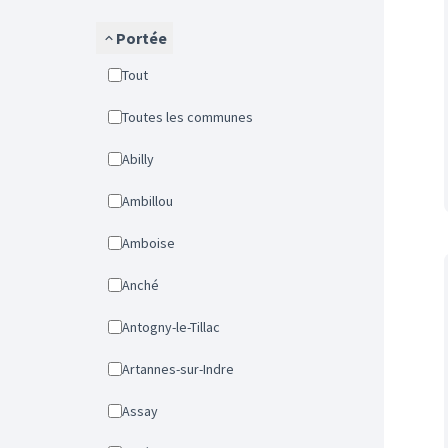
Portée
Tout
Toutes les communes
Abilly
Ambillou
Amboise
Anché
Antogny-le-Tillac
Artannes-sur-Indre
Assay