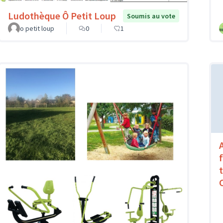
Ludothèque Ô Petit Loup
Soumis au vote
o petit loup
0
1
A