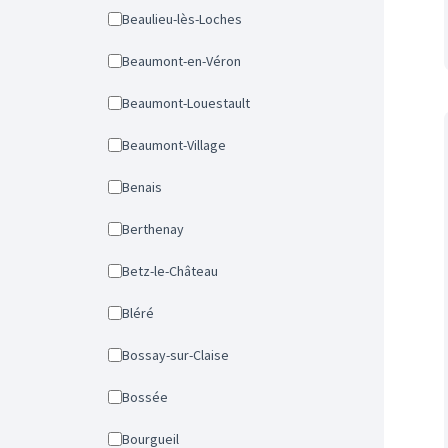
Beaulieu-lès-Loches
Beaumont-en-Véron
Beaumont-Louestault
Beaumont-Village
Benais
Berthenay
Betz-le-Château
Bléré
Bossay-sur-Claise
Bossée
Bourgueil