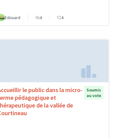
Edouard
4
4
ccueillir le public dans la micro-
Soumis
au vote
ferme pédagogique et
thérapeutique de la vallée de
Courtineau