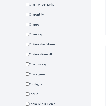
Channay-sur-Lathan
Charentilly
Chargé
Charnizay
Château-la-Vallière
Château-Renault
Chaumussay
Chaveignes
Chédigny
Cheillé
Chemillé-sur-Dême