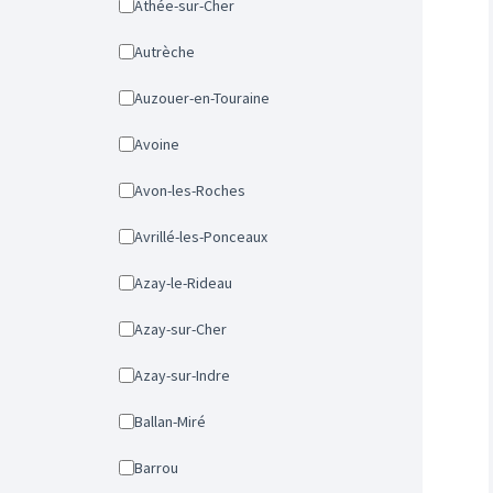
Athée-sur-Cher
Autrèche
Auzouer-en-Touraine
Avoine
Avon-les-Roches
Avrillé-les-Ponceaux
Azay-le-Rideau
Azay-sur-Cher
Azay-sur-Indre
Ballan-Miré
Barrou