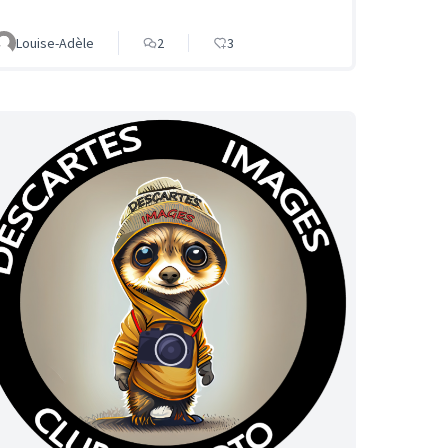
Louise-Adèle
2
3