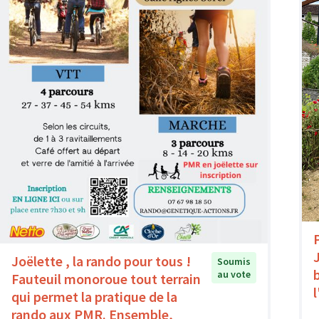
Joëlette , la rando pour tous !
Soumis
au vote
Fauteuil monoroue tout terrain
qui permet la pratique de la
rando aux PMR. Ensemble,