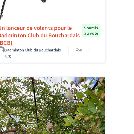
Un lanceur de volants pour le
Soumis
au vote
Badminton Club du Bouchardais
(BCB)
Badminton Club du Bouchardais
0
0