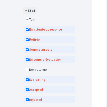
État
Tout
En attente de réponse
Retirée
Soumis au vote
En cours d'évaluation
Non retenue
Evaluating
Accepted
Rejected