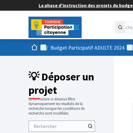
La phase d'instruction des projets du budget
Accueil
Menu principal
Me
/
Budget Participatif ADULTE 2024
💡 Déposer un
projet
Le formulaire ci-dessous filtre
dynamiquement les résultats de la
recherche lorsque les conditions de
recherche sont modifiées.