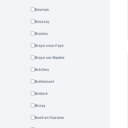
Bournan
Boussay
Braslou
Braye-sous-Faye
Braye-sur-Maulne
Brèches
Bréhémont
Bridoré
Brizay
Bueil-en-Touraine