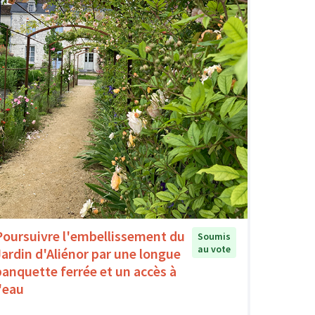
Poursuivre l'embellissement du
Soumis
au vote
Jardin d'Aliénor par une longue
banquette ferrée et un accès à
l'eau