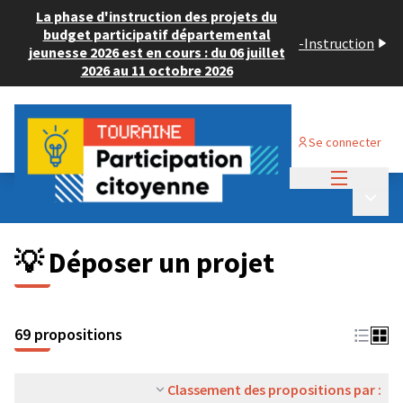
La phase d'instruction des projets du
budget participatif départemental
-
Instruction
jeunesse 2026 est en cours : du 06 juillet
2026 au 11 octobre 2026
Se connecter
Menu princi
Budget Participatif ADULTE 2024
/
Menu p
💡 Déposer un projet
💡 Déposer un projet
69 propositions
Classement des propositions par :