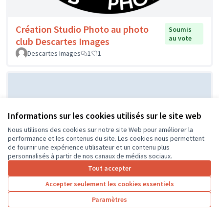
Création Studio Photo au photo
Soumis
au vote
club Descartes Images
Descartes Images
1
1
Informations sur les cookies utilisés sur le site web
Nous utilisons des cookies sur notre site Web pour améliorer la
performance et les contenus du site. Les cookies nous permettent
de fournir une expérience utilisateur et un contenu plus
personnalisés à partir de nos canaux de médias sociaux.
Installer un système d'aquaponie
Soumis
Tout accepter
au vote
dans la ferme pédagogique de la
vallée de Courtineau
Accepter seulement les cookies essentiels
Le Moulin de Souvres
0
0
Paramètres