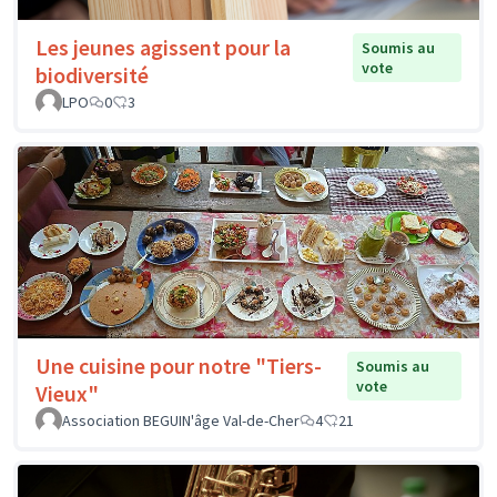
Les jeunes agissent pour la
Soumis au
vote
biodiversité
LPO
0
3
Une cuisine pour notre "Tiers-
Soumis au
vote
Vieux"
Association BEGUIN'âge Val-de-Cher
4
21