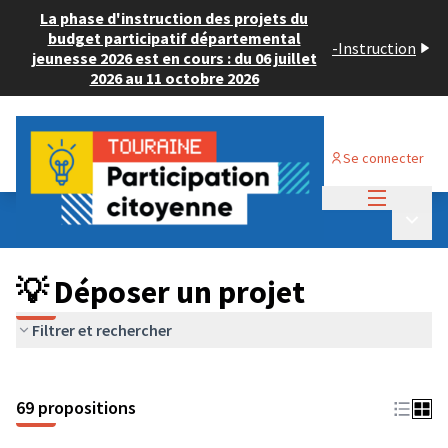
La phase d'instruction des projets du
budget participatif départemental
-
Instruction
jeunesse 2026 est en cours : du 06 juillet
2026 au 11 octobre 2026
Se connecter
Menu princi
Budget Participatif ADULTE 2024
/
Menu p
💡 Déposer un projet
💡 Déposer un projet
Filtrer et rechercher
69 propositions