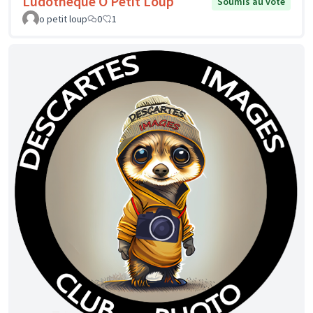
Ludothèque Ô Petit Loup
Soumis au vote
o petit loup
0
1