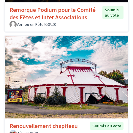
Remorque Podium pour le Comité
Soumis
au vote
des Fêtes et Inter Associations
Vernou en Fête
0
0
Renouvellement chapiteau
Soumis au vote