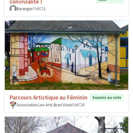
convivialité !
Baranger
0
2
Parcours Artistique au Féminin
Soumis au vote
Association Les Arts Bran'choix
0
0