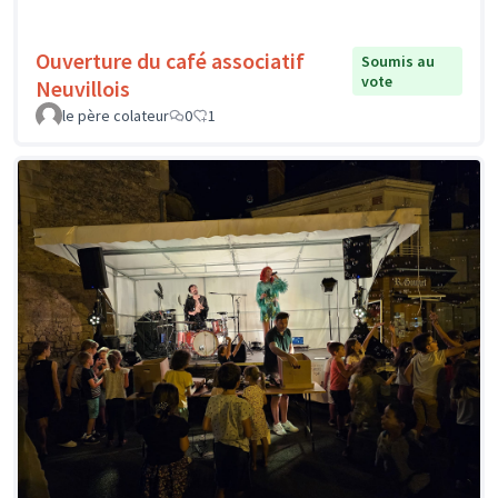
Ouverture du café associatif
Soumis au
vote
Neuvillois
le père colateur
0
1