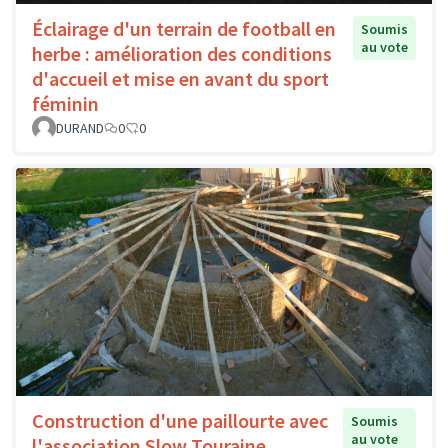
Éclairage d'un terrain de football en
Soumis
au vote
herbe : amélioration des conditions
d'accueil et mise en avant du sport
féminin
DURAND
0
0
Construction d'une paillourte avec
Soumis
au vote
l'association Slow Touraine