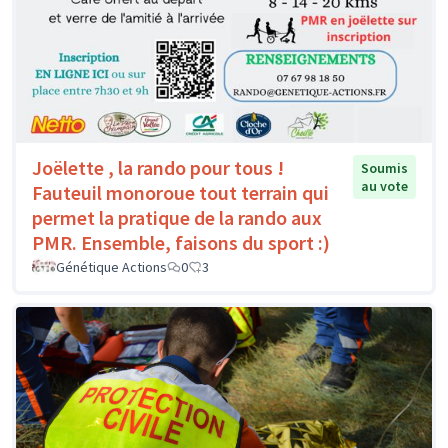
Joëlette , la rando pour tous !
Soumis
au vote
Fauteuil monoroue tout terrain qui
permet la pratique de la rando aux
PMR. Ensemble, faisons du sport :)
Génétique Actions
0
3