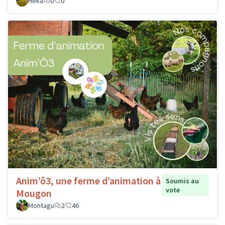
Héka
0
0
Anim’ô3, une ferme d’animation à
Soumis au
vote
Mougon
Montagu
2
46