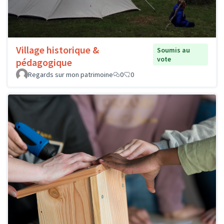
Village historique &
Soumis au
vote
pédagogique
Regards sur mon patrimoine
0
0