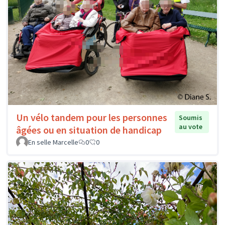
Un vélo tandem pour les personnes
Soumis
au vote
âgées ou en situation de handicap
En selle Marcelle
0
0