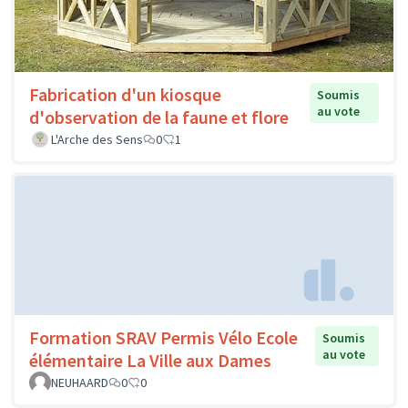
Fabrication d'un kiosque
Soumis
au vote
d'observation de la faune et flore
L'Arche des Sens
0
1
Formation SRAV Permis Vélo Ecole
Soumis
au vote
élémentaire La Ville aux Dames
NEUHAARD
0
0