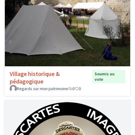
Village historique &
Soumis au
vote
pédagogique
Regards sur mon patrimoine
0
0