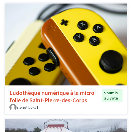
Ludothèque numérique à la micro
Soumis
au vote
folie de Saint-Pierre-des-Corps
Elène
0
1