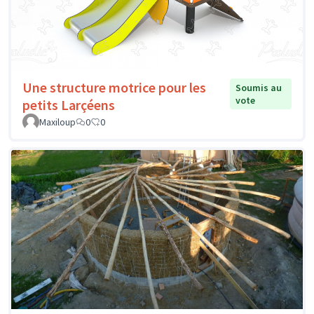
Une structure motrice pour les
Soumis au
vote
petits Larçéens
Maxiloup
0
0