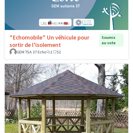
"Echomobile" Un véhicule pour
Soumis
au vote
sortir de l'isolement
GEM TSA 37 Echo
1
52