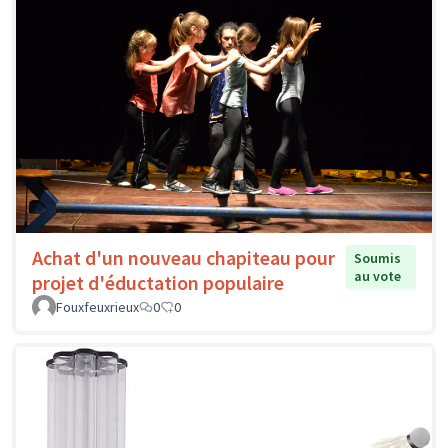
Achat d'un nouveau chapiteau pour
Soumis
au vote
projet d'éductation populaire
Fouxfeuxrieux
0
0