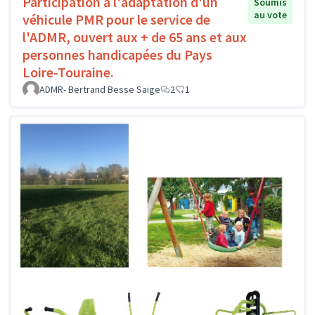
Participation à l'adaptation d'un
Soumis
au vote
véhicule PMR pour le service de
l'ADMR, ouvert aux + de 65 ans et aux
personnes handicapées du Pays
Loire-Touraine.
ADMR- Bertrand Besse Saige
2
1