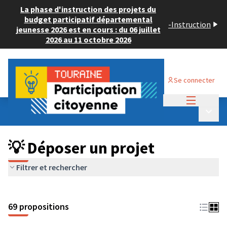
La phase d'instruction des projets du
budget participatif départemental
-
Instruction
jeunesse 2026 est en cours : du 06 juillet
2026 au 11 octobre 2026
Se connecter
Menu princi
Budget Participatif ADULTE 2024
/
Menu p
💡 Déposer un projet
💡 Déposer un projet
Filtrer et rechercher
69 propositions