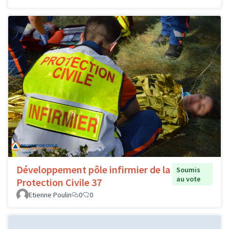
Développement pôle infirmier de la
Soumis
au vote
Protection Civile 37
Etienne Poulin
0
0