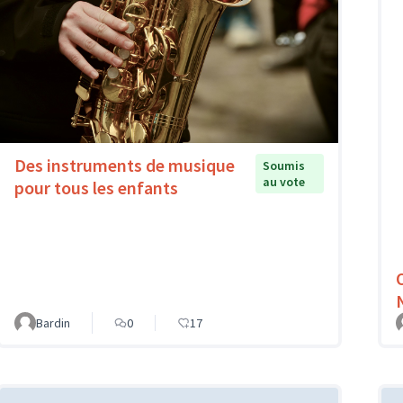
Des instruments de musique
Soumis
au vote
pour tous les enfants
Bardin
0
17