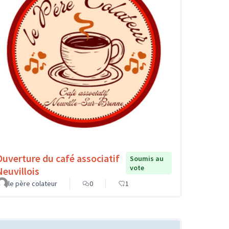
Ouverture du café associatif
Soumis au
vote
Neuvillois
le père colateur
0
1