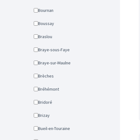
Bournan
Boussay
Braslou
Braye-sous-Faye
Braye-sur-Maulne
Brèches
Bréhémont
Bridoré
Brizay
Bueil-en-Touraine