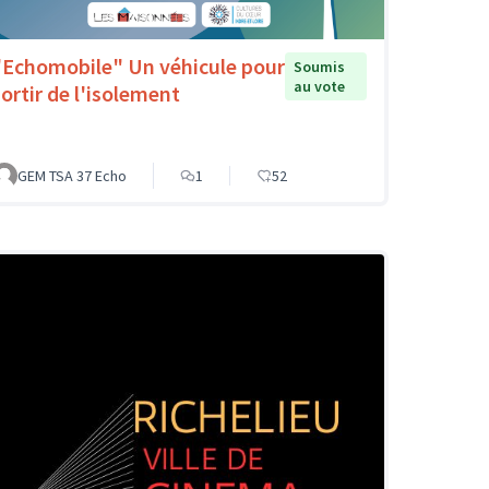
"Echomobile" Un véhicule pour
Soumis
au vote
sortir de l'isolement
GEM TSA 37 Echo
1
52