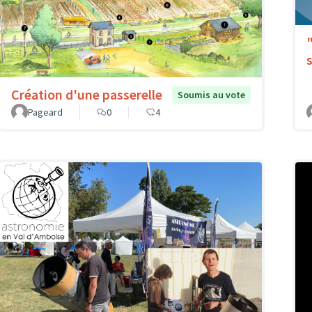
Création d'une passerelle
Soumis au vote
Pageard
0
4