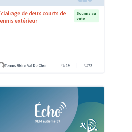
Eclairage de deux courts de
Soumis au
vote
tennis extérieur
Tennis Bléré Val De Cher
29
72