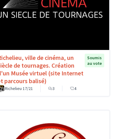
Richelieu, ville de cinéma, un
Soumis
au vote
siècle de tournages. Création
d'un Musée virtuel (site Internet
et parcours balisé)
Richelieu 17/21
3
4