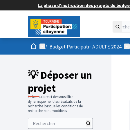
La phase d'instruction des projets du budget
Accueil
Menu principal
Me
/
Budget Participatif ADULTE 2024
💡 Déposer un
projet
Le formulaire ci-dessous filtre
dynamiquement les résultats de la
recherche lorsque les conditions de
recherche sont modifiées.