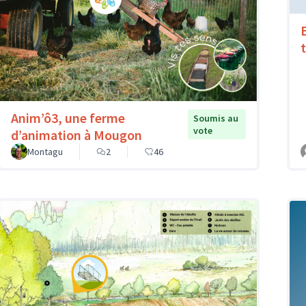
Anim’ô3, une ferme
Soumis au
vote
d’animation à Mougon
Montagu
2
46