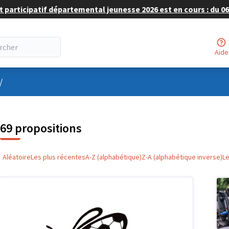
 participatif départemental jeunesse 2026 est en cours : du 06 
Aide
nu utilisateur
/
69 propositions
Aléatoire
Les plus récentes
A-Z (alphabétique)
Z-A (alphabétique inverse)
L