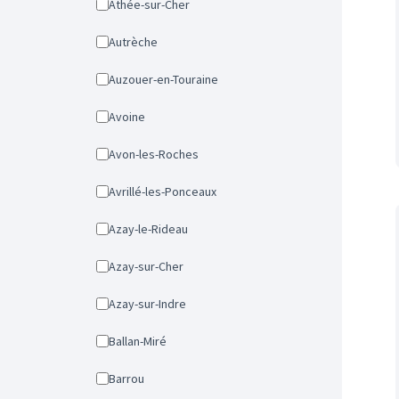
Athée-sur-Cher
Autrèche
Auzouer-en-Touraine
Avoine
Avon-les-Roches
Avrillé-les-Ponceaux
Azay-le-Rideau
Azay-sur-Cher
Azay-sur-Indre
Ballan-Miré
Barrou