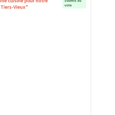
Une cuisine pour notre
Soumis au
vote
"Tiers-Vieux"