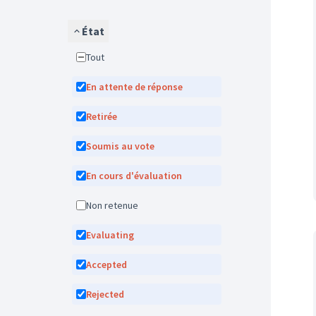
État
Tout
En attente de réponse
Retirée
Soumis au vote
En cours d'évaluation
Non retenue
Evaluating
Accepted
Rejected