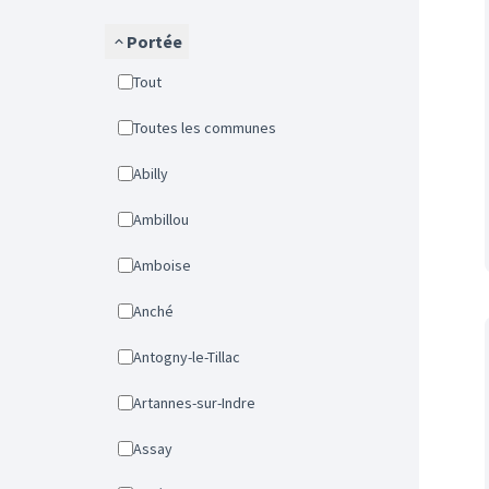
Portée
Tout
Toutes les communes
Abilly
Ambillou
Amboise
Anché
Antogny-le-Tillac
Artannes-sur-Indre
Assay