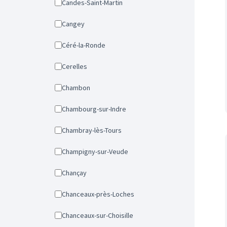
Candes-Saint-Martin
Cangey
Céré-la-Ronde
Cerelles
Chambon
Chambourg-sur-Indre
Chambray-lès-Tours
Champigny-sur-Veude
Chançay
Chanceaux-près-Loches
Chanceaux-sur-Choisille