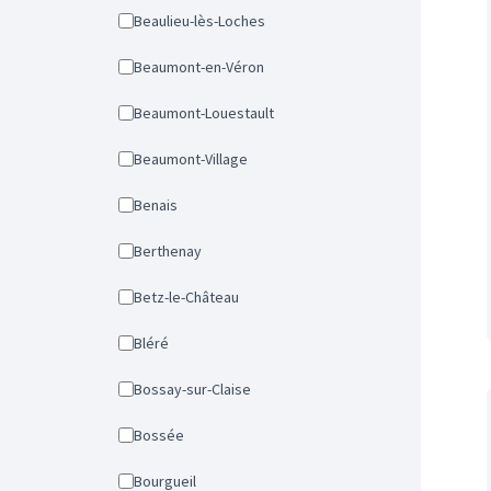
Beaulieu-lès-Loches
Beaumont-en-Véron
Beaumont-Louestault
Beaumont-Village
Benais
Berthenay
Betz-le-Château
Bléré
Bossay-sur-Claise
Bossée
Bourgueil