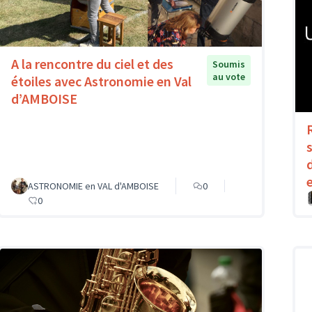
A la rencontre du ciel et des
Soumis
au vote
étoiles avec Astronomie en Val
d’AMBOISE
ASTRONOMIE en VAL d'AMBOISE
0
0