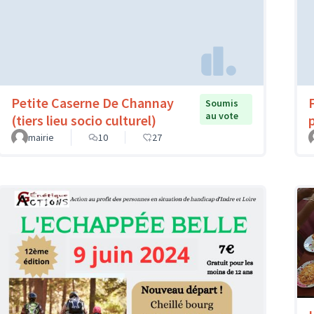
Petite Caserne De Channay
Soumis
au vote
(tiers lieu socio culturel)
mairie
10
27