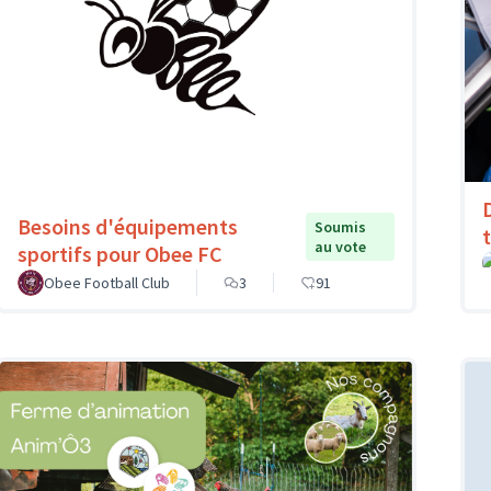
Besoins d'équipements
Soumis
au vote
sportifs pour Obee FC
Obee Football Club
3
91