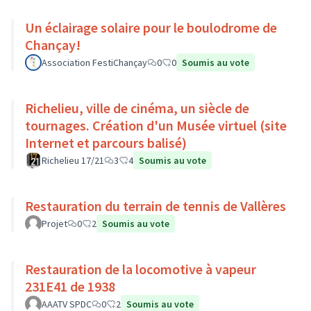
Un éclairage solaire pour le boulodrome de
Chançay!
Association FestiChançay
0
0
Soumis au vote
Richelieu, ville de cinéma, un siècle de
tournages. Création d'un Musée virtuel (site
Internet et parcours balisé)
Richelieu 17/21
3
4
Soumis au vote
Restauration du terrain de tennis de Vallères
Projet
0
2
Soumis au vote
Restauration de la locomotive à vapeur
231E41 de 1938
AAATV SPDC
0
2
Soumis au vote