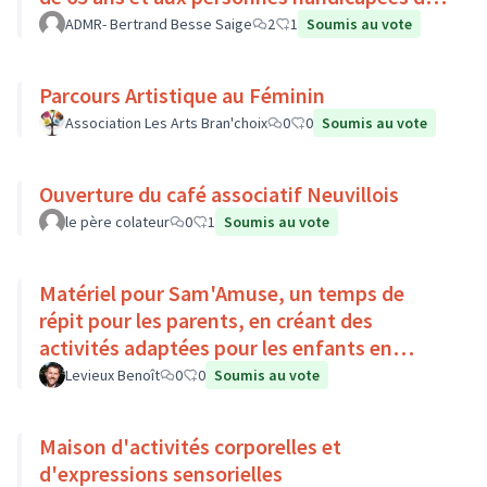
Pays Loire-Touraine.
ADMR- Bertrand Besse Saige
2
1
Soumis au vote
Parcours Artistique au Féminin
Association Les Arts Bran'choix
0
0
Soumis au vote
Ouverture du café associatif Neuvillois
le père colateur
0
1
Soumis au vote
Matériel pour Sam'Amuse, un temps de
répit pour les parents, en créant des
activités adaptées pour les enfants en
situation de handicap
Levieux Benoît
0
0
Soumis au vote
Maison d'activités corporelles et
d'expressions sensorielles