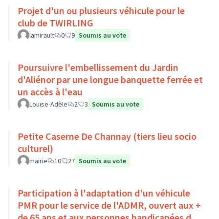
Projet d'un ou plusieurs véhicule pour le
club de TWIRLING
lamirault
0
9
Soumis au vote
Poursuivre l'embellissement du Jardin
d'Aliénor par une longue banquette ferrée et
un accès à l'eau
Louise-Adèle
2
3
Soumis au vote
Petite Caserne De Channay (tiers lieu socio
culturel)
mairie
10
27
Soumis au vote
Participation à l'adaptation d'un véhicule
PMR pour le service de l'ADMR, ouvert aux +
de 65 ans et aux personnes handicapées du