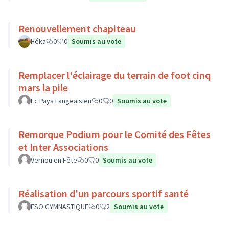
Renouvellement chapiteau
Héka
0
0
Soumis au vote
Remplacer l'éclairage du terrain de foot cinq
mars la pile
Fc Pays Langeaisien
0
0
Soumis au vote
Remorque Podium pour le Comité des Fêtes
et Inter Associations
Vernou en Fête
0
0
Soumis au vote
Réalisation d'un parcours sportif santé
ESO GYMNASTIQUE
0
2
Soumis au vote