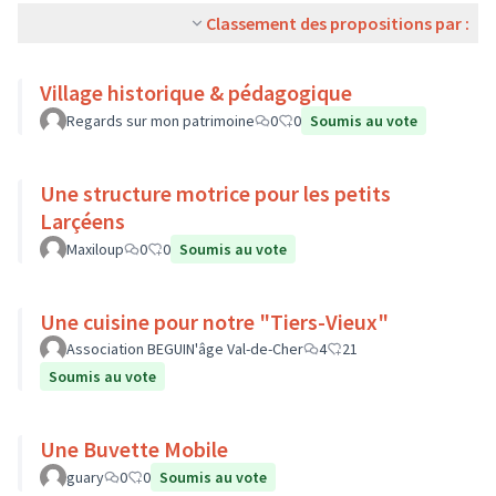
Classement des propositions par :
Village historique & pédagogique
Regards sur mon patrimoine
0
0
Soumis au vote
Une structure motrice pour les petits
Larçéens
Maxiloup
0
0
Soumis au vote
Une cuisine pour notre "Tiers-Vieux"
Association BEGUIN'âge Val-de-Cher
4
21
Soumis au vote
Une Buvette Mobile
guary
0
0
Soumis au vote