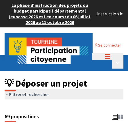
La phase d'instruction des projets du
budget participatif départemental
-
Instruction
jeunesse 2026 est en cours : du 06 juillet
2026 au 11 octobre 2026
Se connecter
Menu princi
Budget Participatif ADULTE 2024
/
Menu p
💡 Déposer un projet
💡 Déposer un projet
Filtrer et rechercher
69 propositions