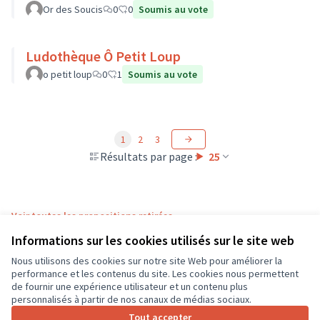
Or des Soucis
0
0
Soumis au vote
Ludothèque Ô Petit Loup
o petit loup
0
1
Soumis au vote
1
2
3
Résultats par page :
25
Voir toutes les propositions retirées
Informations sur les cookies utilisés sur le site web
Nous utilisons des cookies sur notre site Web pour améliorer la
Conditions d'utilisation
performance et les contenus du site. Les cookies nous permettent
Paramètres des cookies
de fournir une expérience utilisateur et un contenu plus
CD37 sur X
CD37 sur Facebook
CD37 sur Instagram
CD37 sur YouTube
personnalisés à partir de nos canaux de médias sociaux.
(Lien externe)
(Lien externe)
(Lien externe)
(Lien externe)
Tout accepter