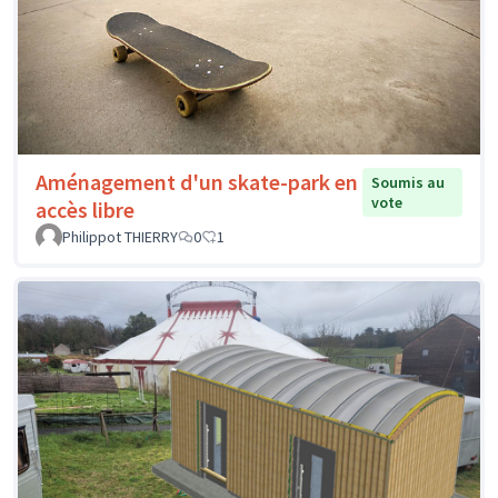
Aménagement d'un skate-park en
Soumis au
vote
accès libre
Philippot THIERRY
0
1