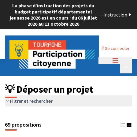
La phase d'instruction des projets du
budget participatif départemental
-
Instruction
jeunesse 2026 est en cours : du 06 juillet
2026 au 11 octobre 2026
Se connecter
Menu princi
Budget Participatif ADULTE 2024
/
Menu p
💡 Déposer un projet
💡 Déposer un projet
Filtrer et rechercher
69 propositions