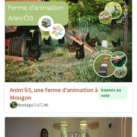
Anim’ô3, une ferme d’animation à
Soumis au
vote
Mougon
Montagu
2
46