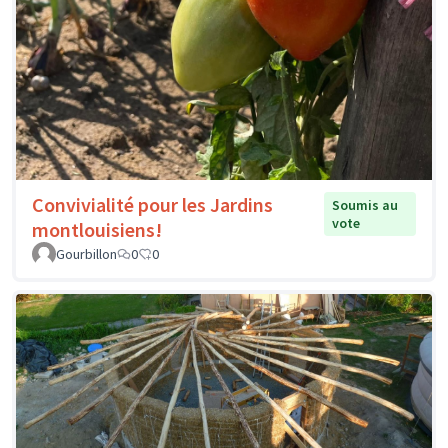
Convivialité pour les Jardins
Soumis au
vote
montlouisiens!
Gourbillon
0
0