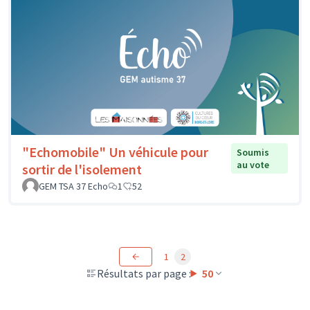
"Echomobile" Un véhicule pour
Soumis
au vote
sortir de l'isolement
GEM TSA 37 Echo
1
52
1
2
Résultats par page :
50