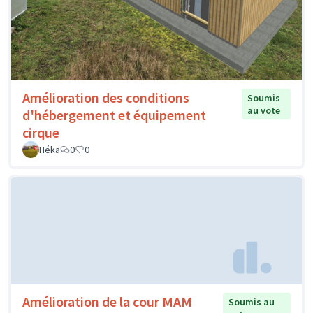
Amélioration des conditions
Soumis
au vote
d'hébergement et équipement
cirque
Héka
0
0
Amélioration de la cour MAM
Soumis au