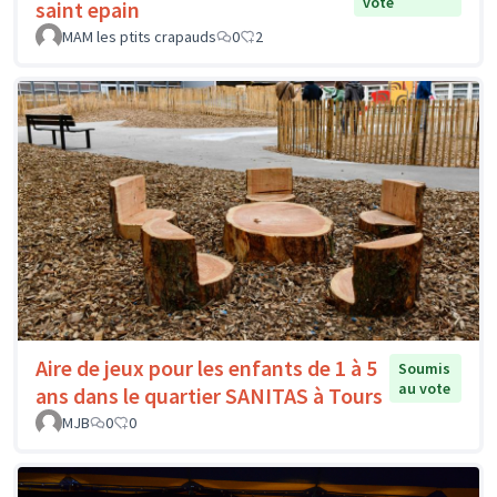
vote
saint epain
MAM les ptits crapauds
0
2
Aire de jeux pour les enfants de 1 à 5
Soumis
au vote
ans dans le quartier SANITAS à Tours
MJB
0
0