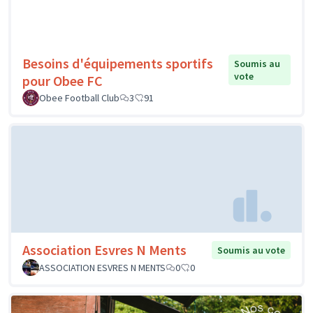
Besoins d'équipements sportifs
Soumis au
vote
pour Obee FC
Obee Football Club
3
91
Association Esvres N Ments
Soumis au vote
ASSOCIATION ESVRES N MENTS
0
0