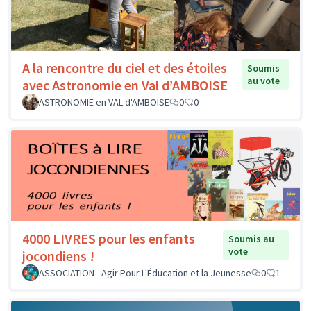
A la rencontre du ciel et des étoiles
Soumis
au vote
avec Astronomie en Val d’AMBOISE
ASTRONOMIE en VAL d'AMBOISE
0
0
4000 LIVRES pour les enfants
Soumis au
vote
jocondiens !
ASSOCIATION - Agir Pour L'Éducation et la Jeunesse
0
1