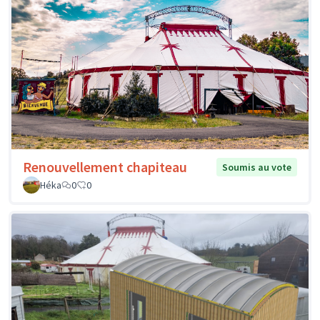
Renouvellement chapiteau
Soumis au vote
Héka
0
0