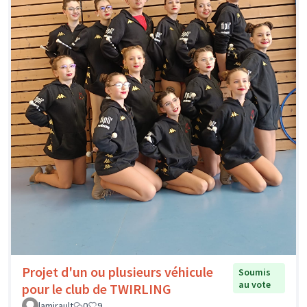
Projet d'un ou plusieurs véhicule
Soumis
au vote
pour le club de TWIRLING
lamirault
0
9