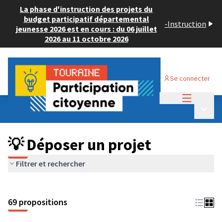
La phase d'instruction des projets du
budget participatif départemental
-
Instruction
jeunesse 2026 est en cours : du 06 juillet
2026 au 11 octobre 2026
Se connecter
Menu princi
Budget Participatif ADULTE 2024
/
Menu p
💡 Déposer un projet
💡 Déposer un projet
Filtrer et rechercher
69 propositions