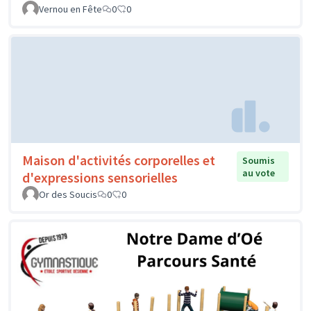
Vernou en Fête
0
0
Maison d'activités corporelles et
Soumis
au vote
d'expressions sensorielles
Or des Soucis
0
0