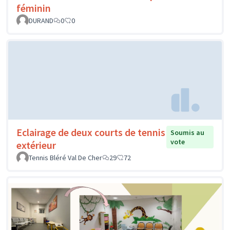
féminin
DURAND
0
0
Eclairage de deux courts de tennis
Soumis au
vote
extérieur
Tennis Bléré Val De Cher
29
72