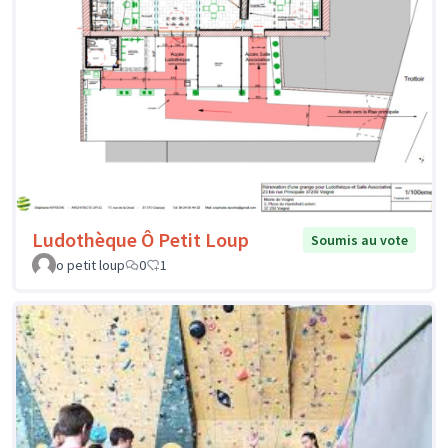
Ludothèque Ô Petit Loup
Soumis au vote
o petit loup
0
1