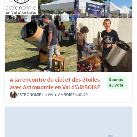
A la rencontre du ciel et des étoiles
Soumis
au vote
avec Astronomie en Val d’AMBOISE
ASTRONOMIE en VAL d'AMBOISE
0
0