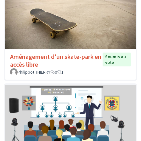
Aménagement d'un skate-park en
Soumis au
vote
accès libre
Philippot THIERRY
0
1