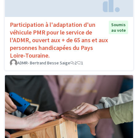
Participation à l'adaptation d'un
Soumis
au vote
véhicule PMR pour le service de
l'ADMR, ouvert aux + de 65 ans et aux
personnes handicapées du Pays
Loire-Touraine.
ADMR- Bertrand Besse Saige
2
1