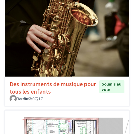
Des instruments de musique pour
Soumis au
vote
tous les enfants
Bardin
0
17