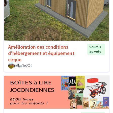
Amélioration des conditions
Soumis
au vote
d'hébergement et équipement
cirque
Héka
0
0