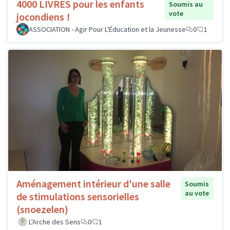
4000 LIVRES pour les enfants
Soumis au
vote
jocondiens !
ASSOCIATION - Agir Pour L'Éducation et la Jeunesse
0
1
Aménagement intérieur d'une salle
Soumis
au vote
de stimulations sensorielles
(snoezelen)
L'Arche des Sens
0
1