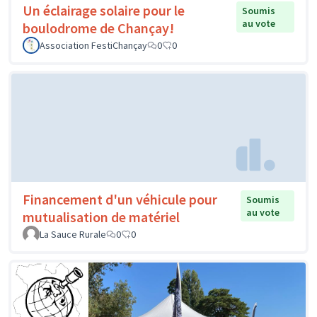
Un éclairage solaire pour le
Soumis
au vote
boulodrome de Chançay!
Association FestiChançay
0
0
Financement d'un véhicule pour
Soumis
au vote
mutualisation de matériel
La Sauce Rurale
0
0