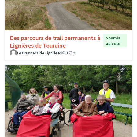
Des parcours de trail permanents à
Soumis
au vote
Lignières de Touraine
Les runners de Lignières
1
0