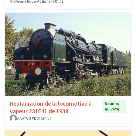
Génétique Actions
0
3
Restauration de la locomotive à
Soumis
au vote
vapeur 231E41 de 1938
AAATV SPDC
0
2