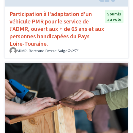
Participation à l'adaptation d'un
Soumis
au vote
véhicule PMR pour le service de
l'ADMR, ouvert aux + de 65 ans et aux
personnes handicapées du Pays
Loire-Touraine.
ADMR- Bertrand Besse Saige
2
1