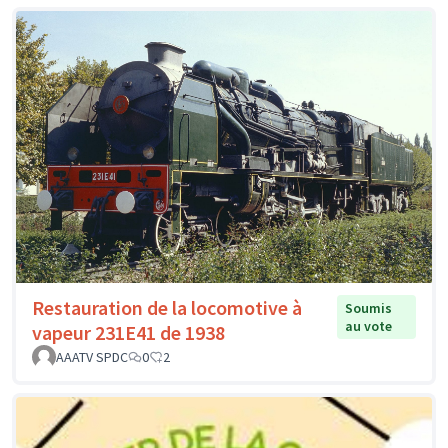
Restauration de la locomotive à
Soumis
au vote
vapeur 231E41 de 1938
AAATV SPDC
0
2