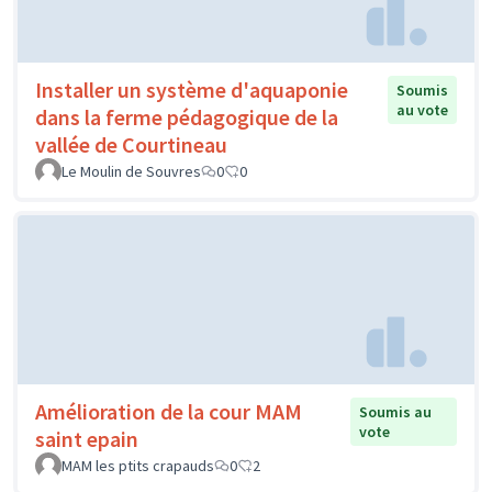
Installer un système d'aquaponie
Soumis
au vote
dans la ferme pédagogique de la
vallée de Courtineau
Le Moulin de Souvres
0
0
Amélioration de la cour MAM
Soumis au
vote
saint epain
MAM les ptits crapauds
0
2