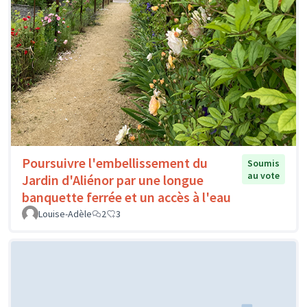
Poursuivre l'embellissement du
Soumis
au vote
Jardin d'Aliénor par une longue
banquette ferrée et un accès à l'eau
Louise-Adèle
2
3