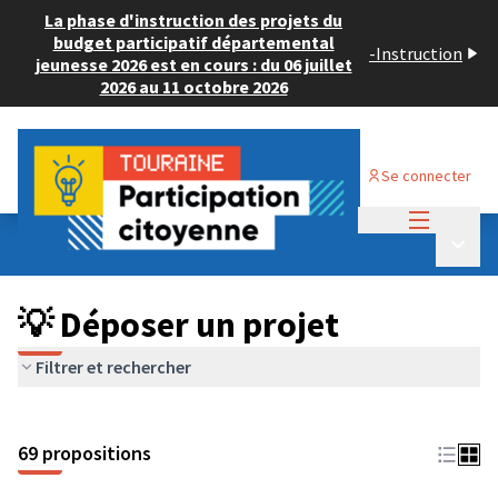
La phase d'instruction des projets du
budget participatif départemental
-
Instruction
jeunesse 2026 est en cours : du 06 juillet
2026 au 11 octobre 2026
Se connecter
Menu princi
Budget Participatif ADULTE 2024
/
Menu p
💡 Déposer un projet
💡 Déposer un projet
Filtrer et rechercher
69 propositions