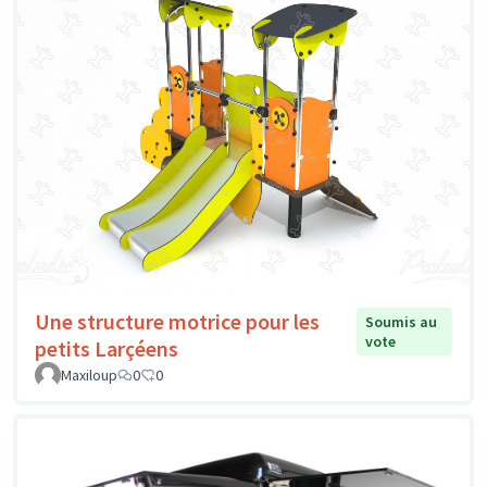
Une structure motrice pour les
Soumis au
vote
petits Larçéens
Maxiloup
0
0