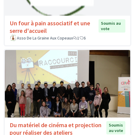
Un four à pain associatif et une
Soumis au
vote
serre d'accueil
Asso De La Graine Aux Copeaux
1
6
Du matériel de cinéma et projection
Soumis
au vote
pour réaliser des ateliers