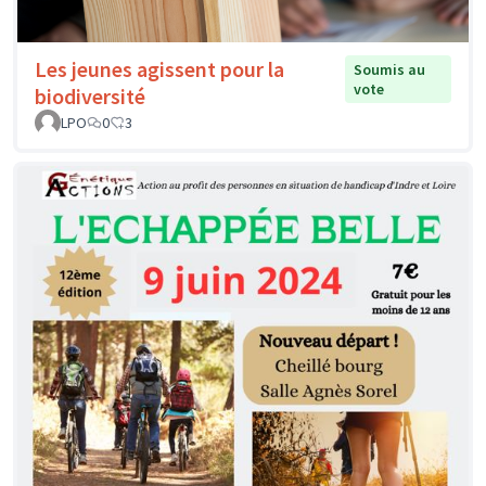
Les jeunes agissent pour la
Soumis au
vote
biodiversité
LPO
0
3