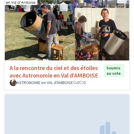
A la rencontre du ciel et des étoiles
Soumis
au vote
avec Astronomie en Val d’AMBOISE
ASTRONOMIE en VAL d'AMBOISE
0
0