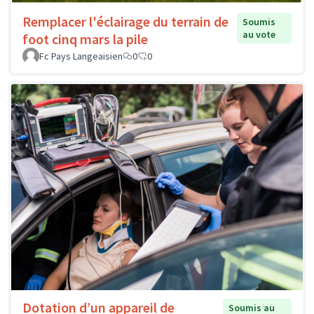
Remplacer l'éclairage du terrain de
Soumis
au vote
foot cinq mars la pile
Fc Pays Langeaisien
0
0
Dotation d’un appareil de
Soumis au