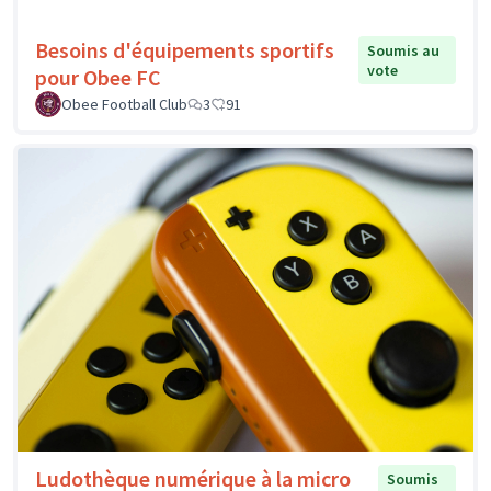
Besoins d'équipements sportifs
Soumis au
vote
pour Obee FC
Obee Football Club
3
91
Ludothèque numérique à la micro
Soumis