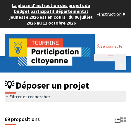
La phase d'instruction des projets du
budget participatif départemental
-
Instruction
jeunesse 2026 est en cours : du 06 juillet
2026 au 11 octobre 2026
Se connecter
Menu princi
Budget Participatif ADULTE 2024
/
Menu p
💡 Déposer un projet
💡 Déposer un projet
Filtrer et rechercher
69 propositions