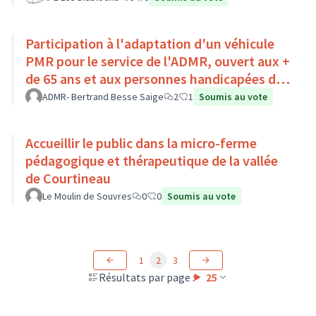
Participation à l'adaptation d'un véhicule
PMR pour le service de l'ADMR, ouvert aux +
de 65 ans et aux personnes handicapées du
Pays Loire-Touraine.
ADMR- Bertrand Besse Saige
2
1
Soumis au vote
Accueillir le public dans la micro-ferme
pédagogique et thérapeutique de la vallée
de Courtineau
Le Moulin de Souvres
0
0
Soumis au vote
1
2
3
Résultats par page :
25