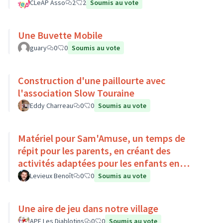
CLeAP Asso
2
2
Soumis au vote
Une Buvette Mobile
guary
0
0
Soumis au vote
Construction d'une paillourte avec
l'association Slow Touraine
Eddy Charreau
0
0
Soumis au vote
Matériel pour Sam'Amuse, un temps de
répit pour les parents, en créant des
activités adaptées pour les enfants en
situation de handicap
Levieux Benoît
0
0
Soumis au vote
Une aire de jeu dans notre village
APE Les Diablotins
0
0
Soumis au vote