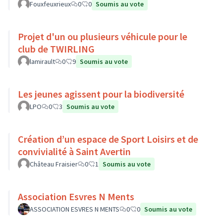
Fouxfeuxrieux
0
0
Soumis au vote
Projet d'un ou plusieurs véhicule pour le
club de TWIRLING
lamirault
0
9
Soumis au vote
Les jeunes agissent pour la biodiversité
LPO
0
3
Soumis au vote
Création d’un espace de Sport Loisirs et de
convivialité à Saint Avertin
Château Fraisier
0
1
Soumis au vote
Association Esvres N Ments
ASSOCIATION ESVRES N MENTS
0
0
Soumis au vote