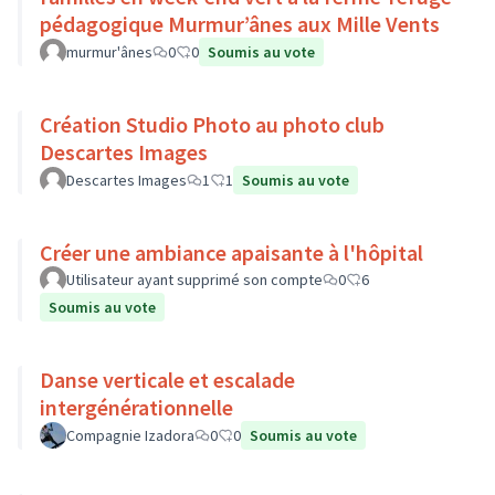
pédagogique Murmur’ânes aux Mille Vents
murmur'ânes
0
0
Soumis au vote
Création Studio Photo au photo club
Descartes Images
Descartes Images
1
1
Soumis au vote
Créer une ambiance apaisante à l'hôpital
Utilisateur ayant supprimé son compte
0
6
Soumis au vote
Danse verticale et escalade
intergénérationnelle
Compagnie Izadora
0
0
Soumis au vote