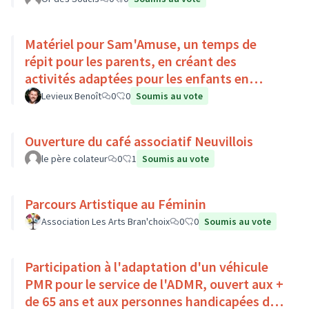
Matériel pour Sam'Amuse, un temps de
répit pour les parents, en créant des
activités adaptées pour les enfants en
situation de handicap
Levieux Benoît
0
0
Soumis au vote
Ouverture du café associatif Neuvillois
le père colateur
0
1
Soumis au vote
Parcours Artistique au Féminin
Association Les Arts Bran'choix
0
0
Soumis au vote
Participation à l'adaptation d'un véhicule
PMR pour le service de l'ADMR, ouvert aux +
de 65 ans et aux personnes handicapées du