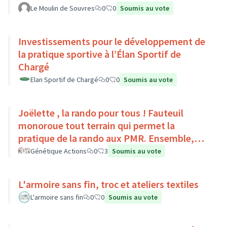
Le Moulin de Souvres
0
0
Soumis au vote
Investissements pour le développement de
la pratique sportive à l’Élan Sportif de
Chargé
Elan Sportif de Chargé
0
0
Soumis au vote
Joëlette , la rando pour tous ! Fauteuil
monoroue tout terrain qui permet la
pratique de la rando aux PMR. Ensemble,
faisons du sport :)
Génétique Actions
0
3
Soumis au vote
L'armoire sans fin, troc et ateliers textiles
L'armoire sans fin
0
0
Soumis au vote