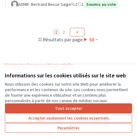
Pays Loire-Touraine.
ADMR- Bertrand Besse Saige
2
1
Soumis au vote
1
2
Résultats par page :
50
Voir toutes les propositions retirées
Informations sur les cookies utilisés sur le site web
Nous utilisons des cookies sur notre site Web pour améliorer la
Conditions d'utilisation
performance et les contenus du site. Les cookies nous permettent
Paramètres des cookies
de fournir une expérience utilisateur et un contenu plus
CD37 sur X
CD37 sur Facebook
CD37 sur Instagram
CD37 sur YouTube
personnalisés à partir de nos canaux de médias sociaux.
(Lien externe)
(Lien externe)
(Lien externe)
(Lien externe)
Tout accepter
Accepter seulement les cookies essentiels
Licence Cre
(Lien extern
Paramètres
(Lien externe)
Site réalisé grâce au
logiciel libre Decidim
.
(Lien externe)