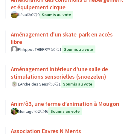
et équipement cirque
Héka
0
0
Soumis au vote
Aménagement d'un skate-park en accès
libre
Philippot THIERRY
0
1
Soumis au vote
Aménagement intérieur d'une salle de
stimulations sensorielles (snoezelen)
L'Arche des Sens
0
1
Soumis au vote
Anim’ô3, une ferme d’animation à Mougon
Montagu
2
46
Soumis au vote
Association Esvres N Ments