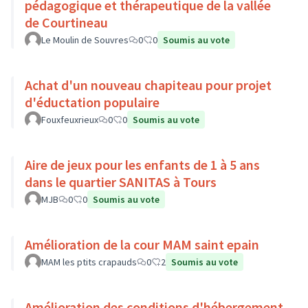
pédagogique et thérapeutique de la vallée
de Courtineau
Le Moulin de Souvres
0
0
Soumis au vote
Achat d'un nouveau chapiteau pour projet
d'éductation populaire
Fouxfeuxrieux
0
0
Soumis au vote
Aire de jeux pour les enfants de 1 à 5 ans
dans le quartier SANITAS à Tours
MJB
0
0
Soumis au vote
Amélioration de la cour MAM saint epain
MAM les ptits crapauds
0
2
Soumis au vote
Amélioration des conditions d'hébergement