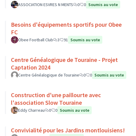
ASSOCIATION ESVRES N MENTS
0
0
Soumis au vote
Besoins d'équipements sportifs pour Obee
FC
Obee Football Club
3
91
Soumis au vote
Centre Généalogique de Touraine - Projet
Captation 2024
Centre Généalogique de Touraine
0
0
Soumis au vote
Construction d'une paillourte avec
l'association Slow Touraine
Eddy Charreau
0
0
Soumis au vote
Convivialité pour les Jardins montlouisiens!