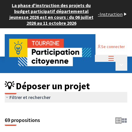
La phase d'instruction des projets du
budget participatif départemental
-
Instruction
jeunesse 2026 est en cours : du 06 juillet
2026 au 11 octobre 2026
Se connecter
Menu princi
Budget Participatif ADULTE 2024
/
Menu p
💡 Déposer un projet
💡 Déposer un projet
Filtrer et rechercher
69 propositions