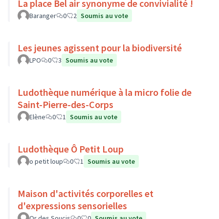
La place Bel air synonyme de convivialité !
Baranger
0
2
Soumis au vote
Les jeunes agissent pour la biodiversité
LPO
0
3
Soumis au vote
Ludothèque numérique à la micro folie de
Saint-Pierre-des-Corps
Elène
0
1
Soumis au vote
Ludothèque Ô Petit Loup
o petit loup
0
1
Soumis au vote
Maison d'activités corporelles et
d'expressions sensorielles
Or des Soucis
0
0
Soumis au vote