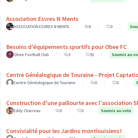
Association Esvres N Ments
ASSOCIATION ESVRES N MENTS
0
0
Sou
Besoins d'équipements sportifs pour Obee FC
Obee Football Club
3
91
Soumis au vo
Centre Généalogique de Touraine - Projet Captati
Centre Généalogique de Touraine
0
0
Construction d'une paillourte avec l'association 
Eddy Charreau
0
0
Soumis au vote
Convivialité pour les Jardins montlouisiens!