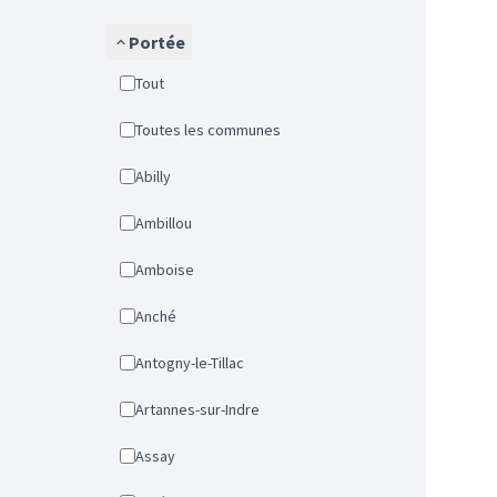
Portée
Tout
Toutes les communes
Abilly
Ambillou
Amboise
Anché
Antogny-le-Tillac
Artannes-sur-Indre
Assay