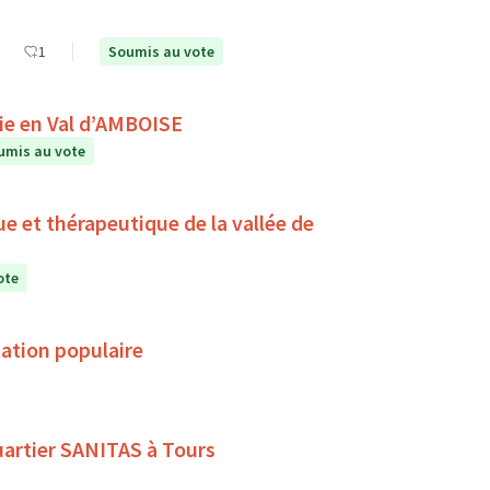
1
Soumis au vote
A la rencontre du ciel et des étoiles avec Astronomie en Val d’AMBOISE
umis au vote
ue et thérapeutique de la vallée de
ote
ation populaire
quartier SANITAS à Tours