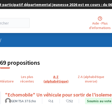
 participatif départemental jeunesse 2026 est en cours : du 06 
Aide - Plus
d'informations
nu utilisateur
/
69 propositions
Les plus
A-Z
Z-A (alphabétique
Aléatoire
récentes
(alphabétique)
inverse)
"Echomobile" Un véhicule pour sortir de l'isolem
GEM TSA 37 Echo
1
52
Soumis au vote