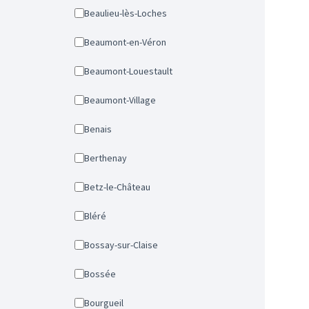
Beaulieu-lès-Loches
Beaumont-en-Véron
Beaumont-Louestault
Beaumont-Village
Benais
Berthenay
Betz-le-Château
Bléré
Bossay-sur-Claise
Bossée
Bourgueil