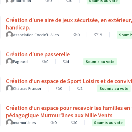
Gourbillon
0
0
Soumis au vote
Création d'une aire de jeux sécurisée, en extérieur
handicap.
Association Coccin'H Ailes
0
15
Soumis
Création d'une passerelle
Pageard
0
4
Soumis au vote
Création d’un espace de Sport Loisirs et de convivi
Château Fraisier
0
1
Soumis au vote
Création d’un espace pour recevoir les familles en
pédagogique Murmur’ânes aux Mille Vents
murmur'ânes
0
0
Soumis au vote