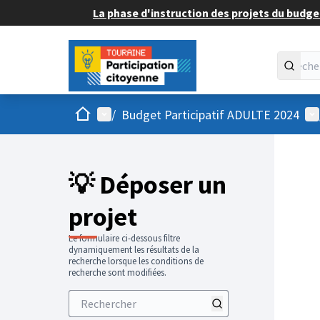
La phase d'instruction des projets du budget
Accueil
Menu principal
Me
/
Budget Participatif ADULTE 2024
💡 Déposer un
projet
Le formulaire ci-dessous filtre
dynamiquement les résultats de la
recherche lorsque les conditions de
recherche sont modifiées.