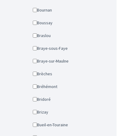
Bournan
Boussay
Braslou
Braye-sous-Faye
Braye-sur-Maulne
Brèches
Bréhémont
Bridoré
Brizay
Bueil-en-Touraine