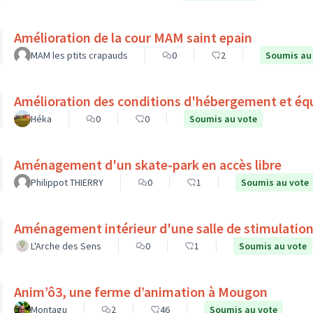
Amélioration de la cour MAM saint epain
MAM les ptits crapauds
0
2
Soumis au
Amélioration des conditions d'hébergement et éq
Héka
0
0
Soumis au vote
Aménagement d'un skate-park en accès libre
Philippot THIERRY
0
1
Soumis au vote
Aménagement intérieur d'une salle de stimulation
L'Arche des Sens
0
1
Soumis au vote
Anim’ô3, une ferme d’animation à Mougon
Montagu
2
46
Soumis au vote