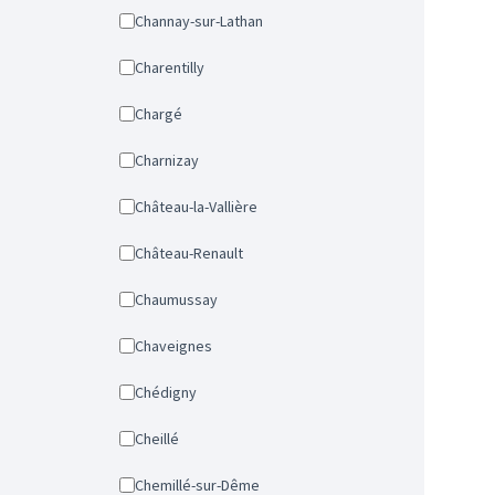
Channay-sur-Lathan
Charentilly
Chargé
Charnizay
Château-la-Vallière
Château-Renault
Chaumussay
Chaveignes
Chédigny
Cheillé
Chemillé-sur-Dême