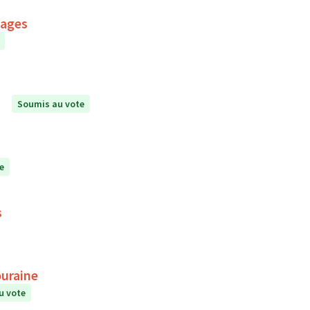
mages
Soumis au vote
e
s
ouraine
u vote