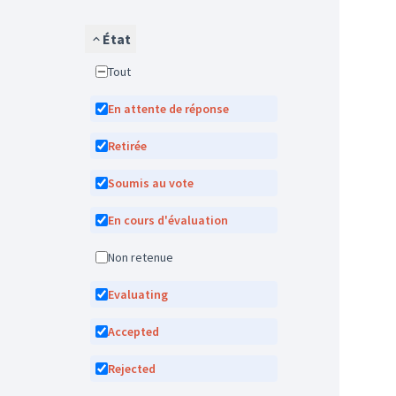
État
Tout
En attente de réponse
Retirée
Soumis au vote
En cours d'évaluation
Non retenue
Evaluating
Accepted
Rejected