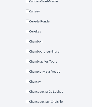
Candes-Saint-Martin
Cangey
Céré-la-Ronde
Cerelles
Chambon
Chambourg-sur-Indre
Chambray-lès-Tours
Champigny-sur-Veude
Chançay
Chanceaux-près-Loches
Chanceaux-sur-Choisille