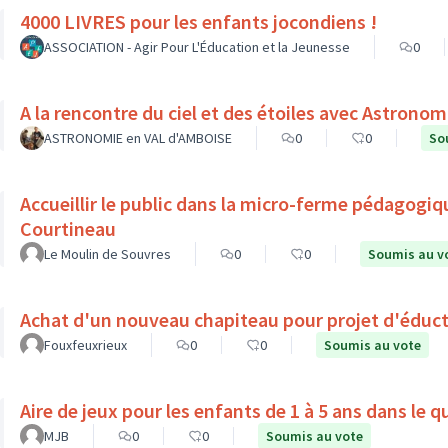
4000 LIVRES pour les enfants jocondiens !
ASSOCIATION - Agir Pour L'Éducation et la Jeunesse
0
ASTRONOMIE en VAL d'AMBOISE
0
0
So
Accueillir le public dans la micro-ferme pédagogiq
Courtineau
Le Moulin de Souvres
0
0
Soumis au v
Achat d'un nouveau chapiteau pour projet d'éduct
Fouxfeuxrieux
0
0
Soumis au vote
Aire de jeux pour les enfants de 1 à 5 ans dans le 
MJB
0
0
Soumis au vote