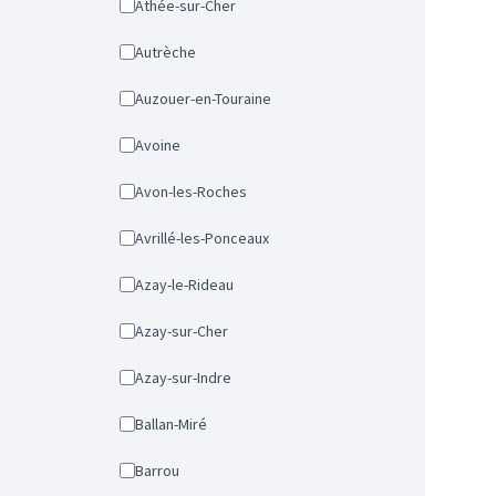
Athée-sur-Cher
Autrèche
Auzouer-en-Touraine
Avoine
Avon-les-Roches
Avrillé-les-Ponceaux
Azay-le-Rideau
Azay-sur-Cher
Azay-sur-Indre
Ballan-Miré
Barrou