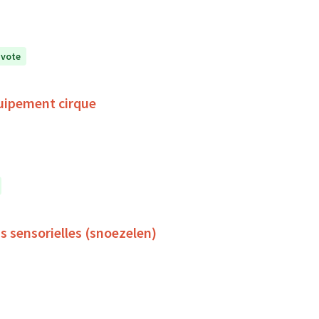
 vote
uipement cirque
s sensorielles (snoezelen)