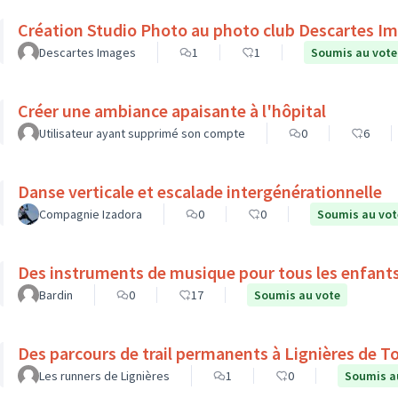
Création Studio Photo au photo club Descartes I
Descartes Images
1
1
Soumis au vote
Créer une ambiance apaisante à l'hôpital
Utilisateur ayant supprimé son compte
0
6
Danse verticale et escalade intergénérationnelle
Compagnie Izadora
0
0
Soumis au vot
Des instruments de musique pour tous les enfant
Bardin
0
17
Soumis au vote
Des parcours de trail permanents à Lignières de T
Les runners de Lignières
1
0
Soumis a