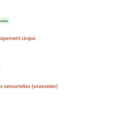
 vote
uipement cirque
s sensorielles (snoezelen)