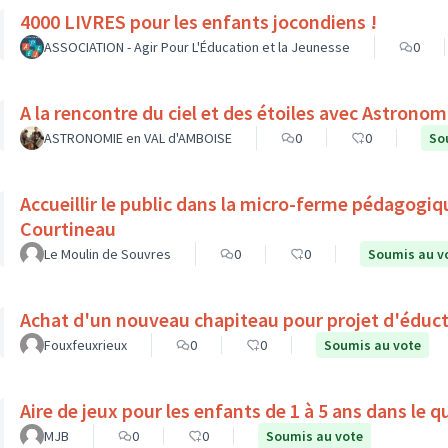
4000 LIVRES pour les enfants jocondiens !
ASSOCIATION - Agir Pour L'Éducation et la Jeunesse
0
ASTRONOMIE en VAL d'AMBOISE
0
0
So
Accueillir le public dans la micro-ferme pédagogiq
Courtineau
Le Moulin de Souvres
0
0
Soumis au v
Achat d'un nouveau chapiteau pour projet d'éduct
Fouxfeuxrieux
0
0
Soumis au vote
Aire de jeux pour les enfants de 1 à 5 ans dans le 
MJB
0
0
Soumis au vote