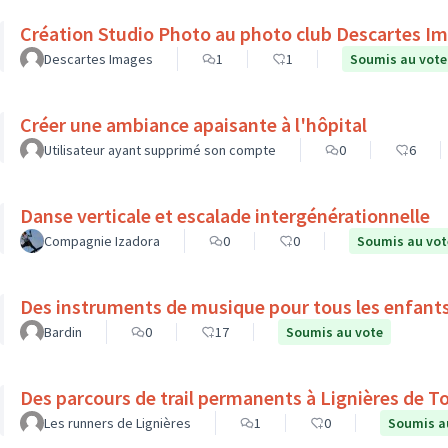
Création Studio Photo au photo club Descartes I
Descartes Images
1
1
Soumis au vote
Créer une ambiance apaisante à l'hôpital
Utilisateur ayant supprimé son compte
0
6
Danse verticale et escalade intergénérationnelle
Compagnie Izadora
0
0
Soumis au vot
Des instruments de musique pour tous les enfant
Bardin
0
17
Soumis au vote
Des parcours de trail permanents à Lignières de T
Les runners de Lignières
1
0
Soumis a