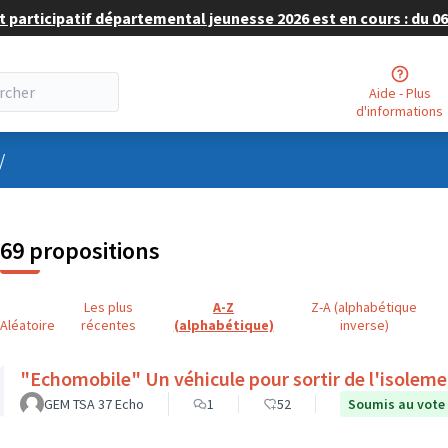
 participatif départemental jeunesse 2026 est en cours : du 06 
Aide - Plus
d'informations
nu utilisateur
/
69 propositions
Les plus
A-Z
Z-A (alphabétique
Aléatoire
récentes
(alphabétique)
inverse)
"Echomobile" Un véhicule pour sortir de l'isolem
GEM TSA 37 Echo
1
52
Soumis au vote