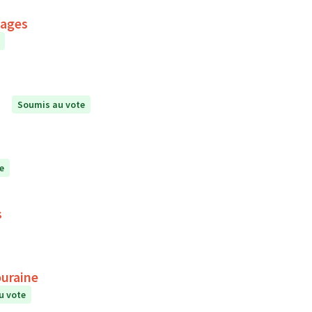
mages
Soumis au vote
e
s
ouraine
u vote