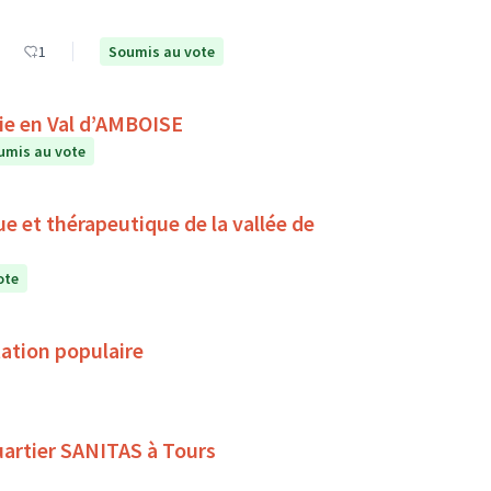
1
Soumis au vote
A la rencontre du ciel et des étoiles avec Astronomie en Val d’AMBOISE
umis au vote
ue et thérapeutique de la vallée de
ote
ation populaire
quartier SANITAS à Tours