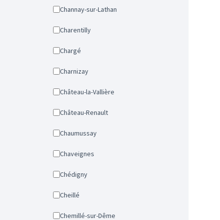
Channay-sur-Lathan
Charentilly
Chargé
Charnizay
Château-la-Vallière
Château-Renault
Chaumussay
Chaveignes
Chédigny
Cheillé
Chemillé-sur-Dême