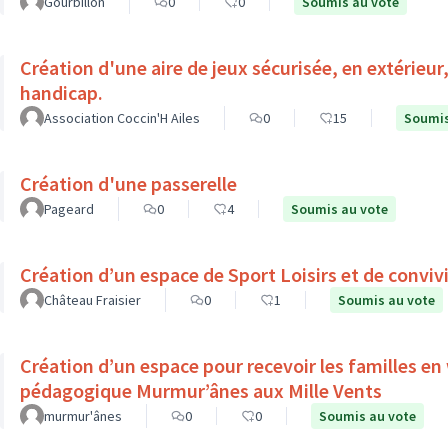
Gourbillon
0
0
Soumis au vote
Création d'une aire de jeux sécurisée, en extérieur
handicap.
Association Coccin'H Ailes
0
15
Soumis
Création d'une passerelle
Pageard
0
4
Soumis au vote
Création d’un espace de Sport Loisirs et de convivi
Château Fraisier
0
1
Soumis au vote
Création d’un espace pour recevoir les familles en
pédagogique Murmur’ânes aux Mille Vents
murmur'ânes
0
0
Soumis au vote