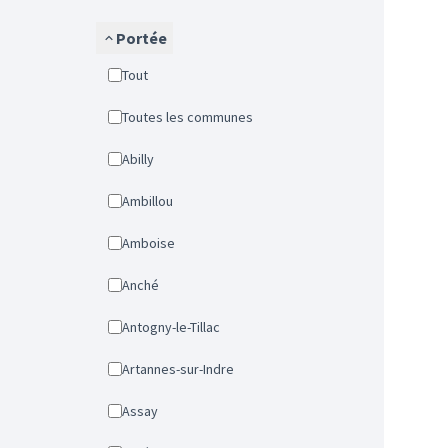
Portée
Tout
Toutes les communes
Abilly
Ambillou
Amboise
Anché
Antogny-le-Tillac
Artannes-sur-Indre
Assay