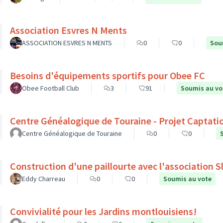
Association Esvres N Ments
ASSOCIATION ESVRES N MENTS
0
0
Sou
Besoins d'équipements sportifs pour Obee FC
Obee Football Club
3
91
Soumis au vo
Centre Généalogique de Touraine - Projet Captati
Centre Généalogique de Touraine
0
0
Construction d'une paillourte avec l'association 
Eddy Charreau
0
0
Soumis au vote
Convivialité pour les Jardins montlouisiens!