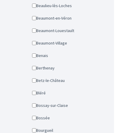
Beaulieu-lès-Loches
Beaumont-en-Véron
Beaumont-Louestault
Beaumont-Village
Benais
Berthenay
Betz-le-Château
Bléré
Bossay-sur-Claise
Bossée
Bourgueil