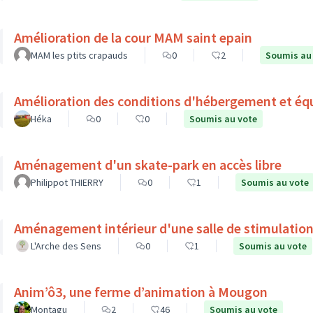
Amélioration de la cour MAM saint epain
MAM les ptits crapauds
0
2
Soumis au
Amélioration des conditions d'hébergement et éq
Héka
0
0
Soumis au vote
Aménagement d'un skate-park en accès libre
Philippot THIERRY
0
1
Soumis au vote
Aménagement intérieur d'une salle de stimulation
L'Arche des Sens
0
1
Soumis au vote
Anim’ô3, une ferme d’animation à Mougon
Montagu
2
46
Soumis au vote