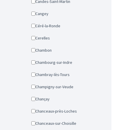
Candes-Saint-Martin
Cangey
Céré-la-Ronde
Cerelles
Chambon
Chambourg-sur-Indre
Chambray-lès-Tours
Champigny-sur-Veude
Chançay
Chanceaux-près-Loches
Chanceaux-sur-Choisille