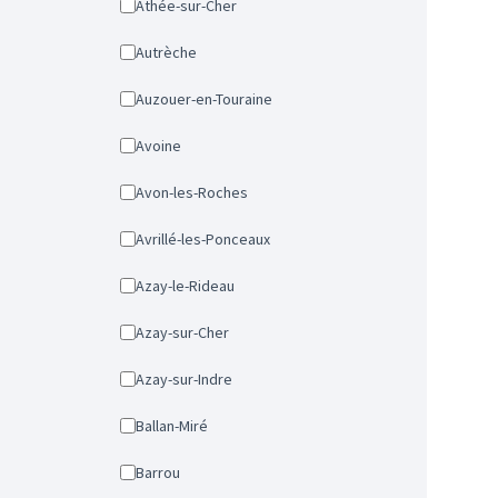
Athée-sur-Cher
Autrèche
Auzouer-en-Touraine
Avoine
Avon-les-Roches
Avrillé-les-Ponceaux
Azay-le-Rideau
Azay-sur-Cher
Azay-sur-Indre
Ballan-Miré
Barrou