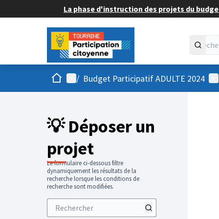
La phase d'instruction des projets du budget
Accueil
Menu principal
Me
/
Budget Participatif ADULTE 2024
💡 Déposer un
projet
Le formulaire ci-dessous filtre
dynamiquement les résultats de la
recherche lorsque les conditions de
recherche sont modifiées.