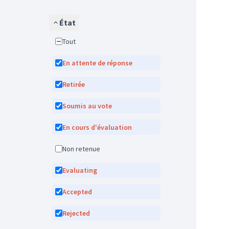
État
Tout
En attente de réponse
Retirée
Soumis au vote
En cours d'évaluation
Non retenue
Evaluating
Accepted
Rejected