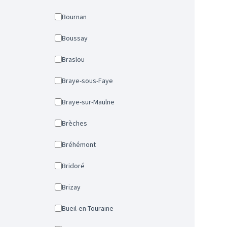
Bournan
Boussay
Braslou
Braye-sous-Faye
Braye-sur-Maulne
Brèches
Bréhémont
Bridoré
Brizay
Bueil-en-Touraine