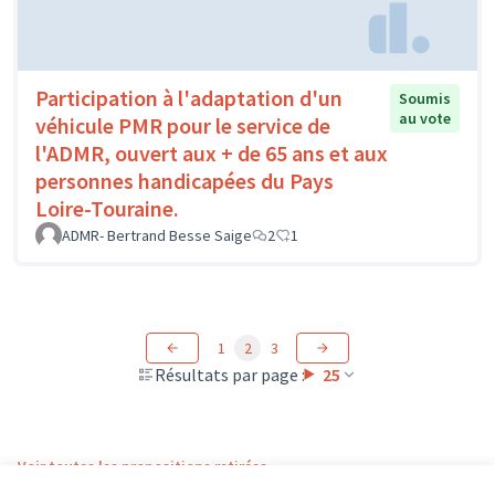
Participation à l'adaptation d'un
Soumis
au vote
véhicule PMR pour le service de
l'ADMR, ouvert aux + de 65 ans et aux
personnes handicapées du Pays
Loire-Touraine.
ADMR- Bertrand Besse Saige
2
1
1
2
3
Résultats par page :
25
Voir toutes les propositions retirées