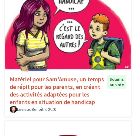
Matériel pour Sam'Amuse, un temps
Soumis
au vote
de répit pour les parents, en créant
des activités adaptées pour les
enfants en situation de handicap
Levieux Benoît
0
0