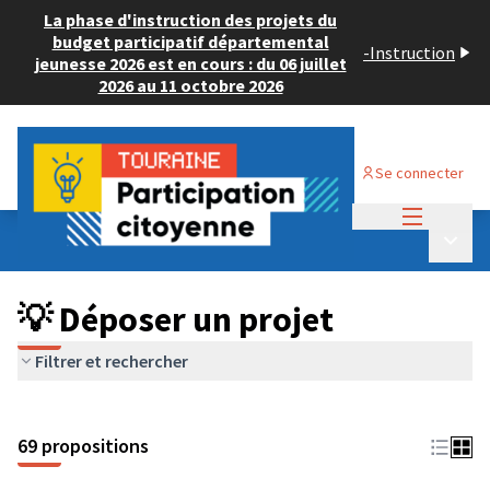
La phase d'instruction des projets du
budget participatif départemental
-
Instruction
jeunesse 2026 est en cours : du 06 juillet
2026 au 11 octobre 2026
Se connecter
Menu princi
Budget Participatif ADULTE 2024
/
Menu p
💡 Déposer un projet
💡 Déposer un projet
Filtrer et rechercher
69 propositions