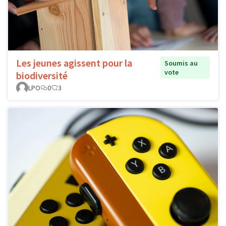
Les jeunes agissent pour la
Soumis au
vote
biodiversité
LPO
0
3