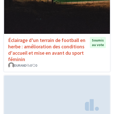
Éclairage d'un terrain de football en
Soumis
au vote
herbe : amélioration des conditions
d'accueil et mise en avant du sport
féminin
DURAND
0
0