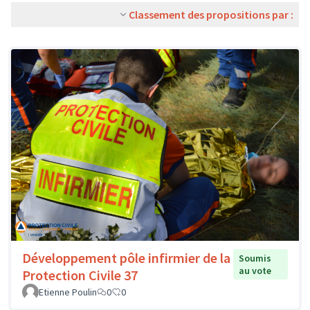
Classement des propositions par :
Développement pôle infirmier de la
Soumis
au vote
Protection Civile 37
Etienne Poulin
0
0