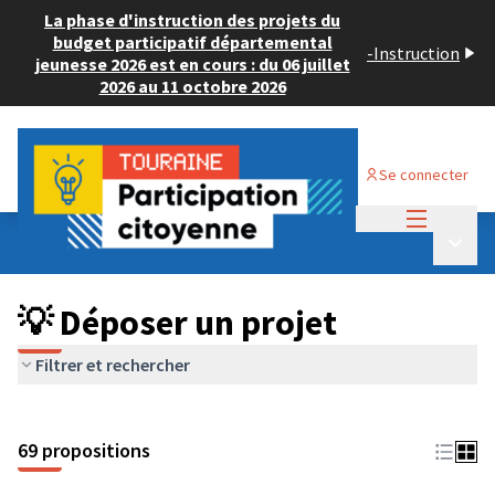
La phase d'instruction des projets du
budget participatif départemental
-
Instruction
jeunesse 2026 est en cours : du 06 juillet
2026 au 11 octobre 2026
Se connecter
Menu princi
Budget Participatif ADULTE 2024
/
Menu p
💡 Déposer un projet
💡 Déposer un projet
Filtrer et rechercher
69 propositions