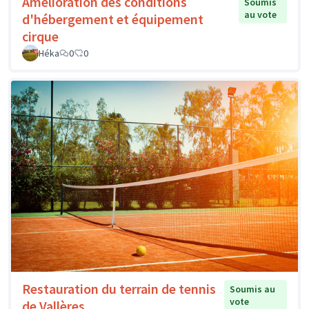
Amélioration des conditions
Soumis
au vote
d'hébergement et équipement
cirque
Héka
0
0
Restauration du terrain de tennis
Soumis au
vote
de Vallères