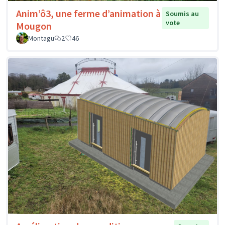
Anim’ô3, une ferme d’animation à
Soumis au
vote
Mougon
Montagu
2
46