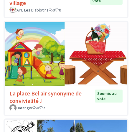
vote
village
APE Les Diablotins
0
0
La place Bel air synonyme de
Soumis au
vote
convivialité !
Baranger
0
2