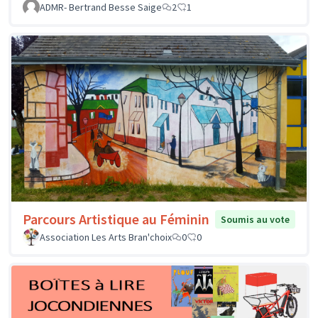
ADMR- Bertrand Besse Saige
2
1
Parcours Artistique au Féminin
Soumis au vote
Association Les Arts Bran'choix
0
0