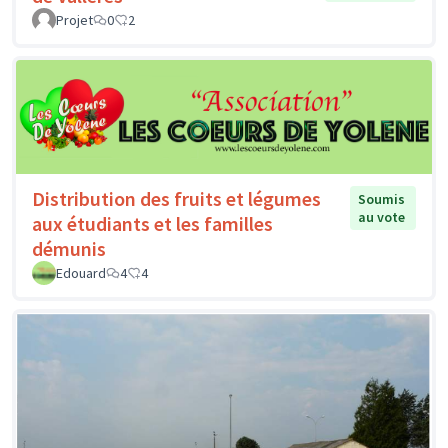
Projet
0
2
Distribution des fruits et légumes
Soumis
au vote
aux étudiants et les familles
démunis
Edouard
4
4