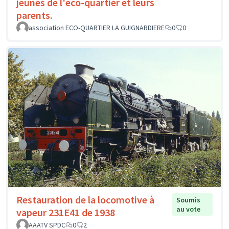
jeunes de l'éco-quartier et leurs
parents.
association ECO-QUARTIER LA GUIGNARDIERE
0
0
Restauration de la locomotive à
Soumis
au vote
vapeur 231E41 de 1938
AAATV SPDC
0
2