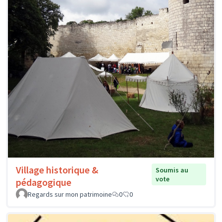
Village historique &
Soumis au
vote
pédagogique
Regards sur mon patrimoine
0
0