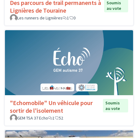
Des parcours de trail permanents à
Soumis
au vote
Lignières de Touraine
Les runners de Lignières
1
0
"Echomobile" Un véhicule pour
Soumis
au vote
sortir de l'isolement
GEM TSA 37 Echo
1
52