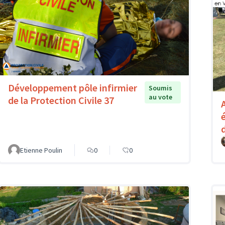
Développement pôle infirmier
Soumis
au vote
de la Protection Civile 37
Etienne Poulin
0
0