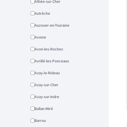
Athée-sur-Cher
Autrèche
Auzouer-en-Touraine
Avoine
Avon-les-Roches
Avrillé-les-Ponceaux
Azay-le-Rideau
Azay-sur-Cher
Azay-sur-Indre
Ballan-Miré
Barrou