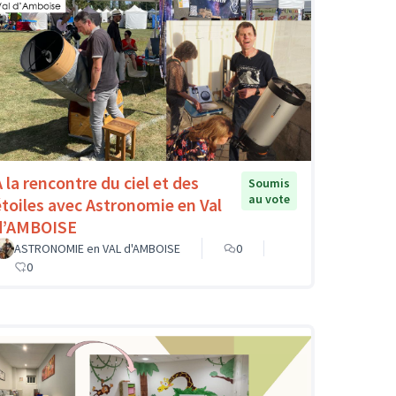
A la rencontre du ciel et des
Soumis
au vote
étoiles avec Astronomie en Val
d’AMBOISE
ASTRONOMIE en VAL d'AMBOISE
0
0