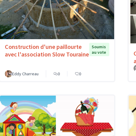
Construction d'une paillourte
Soumis
au vote
avec l'association Slow Touraine
Eddy Charreau
0
0