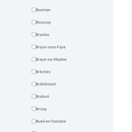
Bournan
Boussay
Braslou
Braye-sous-Faye
Braye-sur-Maulne
Brèches
Bréhémont
Bridoré
Brizay
Bueil-en-Touraine