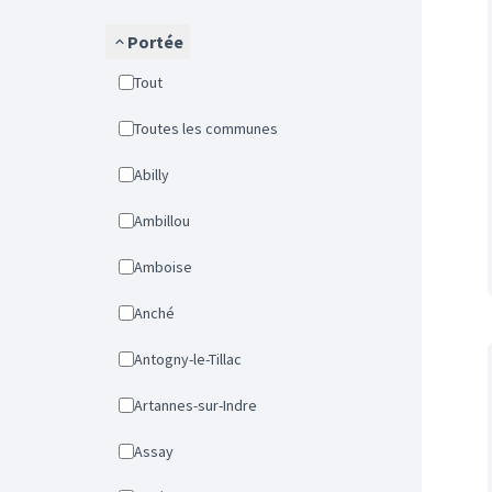
Portée
Tout
Toutes les communes
Abilly
Ambillou
Amboise
Anché
Antogny-le-Tillac
Artannes-sur-Indre
Assay