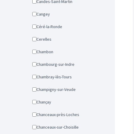
Candes-Saint-Martin
Cangey
Céré-la-Ronde
Cerelles
Chambon
Chambourg-sur-Indre
Chambray-lès-Tours
Champigny-sur-Veude
Chançay
Chanceaux-près-Loches
Chanceaux-sur-Choisille