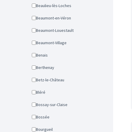
Beaulieu-lès-Loches
Beaumont-en-Véron
Beaumont-Louestault
Beaumont-Village
Benais
Berthenay
Betz-le-Château
Bléré
Bossay-sur-Claise
Bossée
Bourgueil