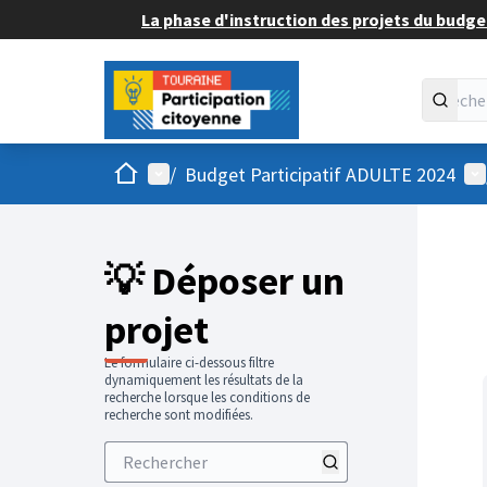
La phase d'instruction des projets du budget
Accueil
Menu principal
Me
/
Budget Participatif ADULTE 2024
💡 Déposer un
projet
Le formulaire ci-dessous filtre
dynamiquement les résultats de la
recherche lorsque les conditions de
recherche sont modifiées.