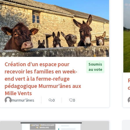
Création d’un espace pour
Soumis
au vote
recevoir les familles en week-
end vert à la ferme-refuge
pédagogique Murmur’ânes aux
Mille Vents
murmur'ânes
0
0