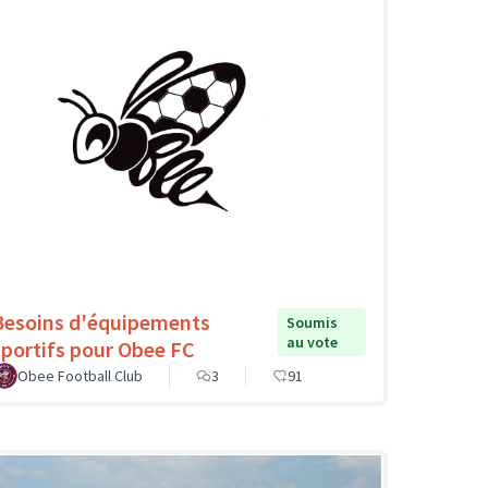
Besoins d'équipements
Soumis
au vote
sportifs pour Obee FC
Obee Football Club
3
91