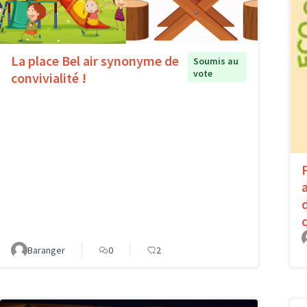
La place Bel air synonyme de
Soumis au
vote
convivialité !
Baranger
0
2