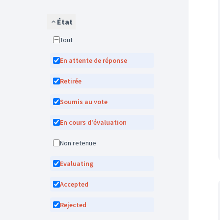
État
Tout
En attente de réponse
Retirée
Soumis au vote
En cours d'évaluation
Non retenue
Evaluating
Accepted
Rejected