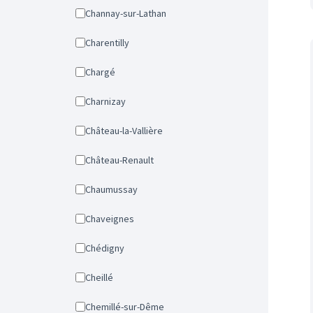
Channay-sur-Lathan
Charentilly
Chargé
Charnizay
Château-la-Vallière
Château-Renault
Chaumussay
Chaveignes
Chédigny
Cheillé
Chemillé-sur-Dême