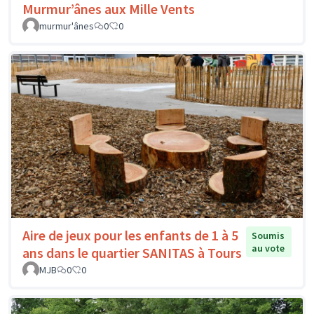
Murmur’ânes aux Mille Vents
murmur'ânes
0
0
Aire de jeux pour les enfants de 1 à 5
Soumis
au vote
ans dans le quartier SANITAS à Tours
MJB
0
0