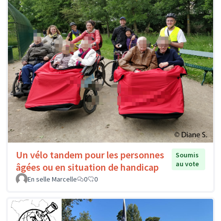
Un vélo tandem pour les personnes
Soumis
au vote
âgées ou en situation de handicap
En selle Marcelle
0
0