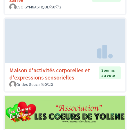
ESO GYMNASTIQUE
0
2
Maison d'activités corporelles et
Soumis
au vote
d'expressions sensorielles
Or des Soucis
0
0