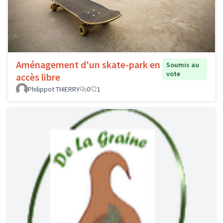
Aménagement d'un skate-park en
Soumis au
vote
accès libre
Philippot THIERRY
0
1