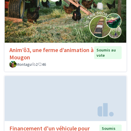
Anim’ô3, une ferme d’animation à
Soumis au
vote
Mougon
Montagu
2
46
Financement d'un véhicule pour
Soumis