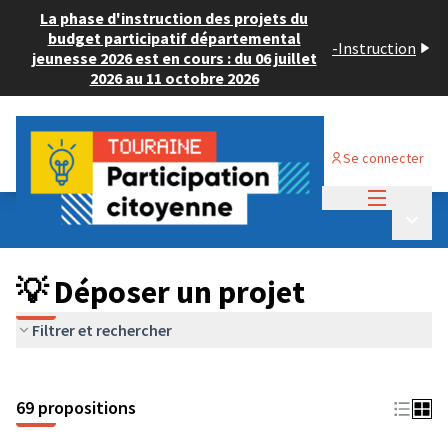
La phase d'instruction des projets du
budget participatif départemental
-
Instruction
jeunesse 2026 est en cours : du 06 juillet
2026 au 11 octobre 2026
Se connecter
Menu princi
Budget Participatif ADULTE 2024
/
Menu p
💡 Déposer un projet
💡 Déposer un projet
Filtrer et rechercher
69 propositions