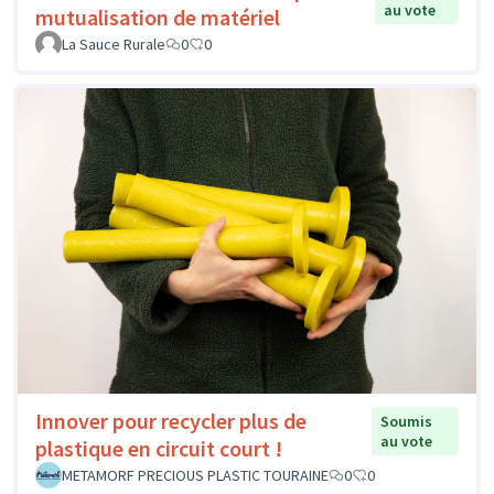
au vote
mutualisation de matériel
La Sauce Rurale
0
0
Innover pour recycler plus de
Soumis
au vote
plastique en circuit court !
METAMORF PRECIOUS PLASTIC TOURAINE
0
0