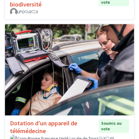
vote
biodiversité
LPO
0
3
Dotation d’un appareil de
Soumis au
vote
télémédecine
Croix-Rouge française Unité Locale de Tours
3
43