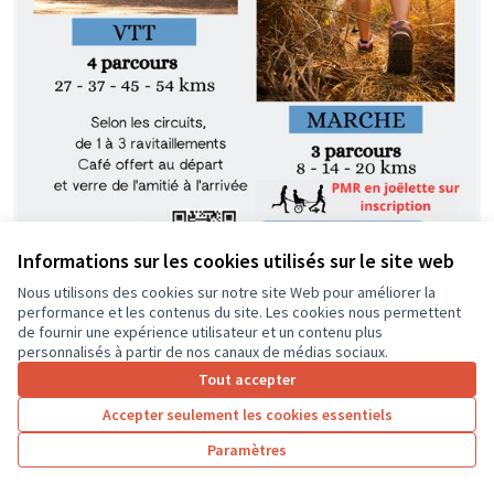
Informations sur les cookies utilisés sur le site web
Nous utilisons des cookies sur notre site Web pour améliorer la
performance et les contenus du site. Les cookies nous permettent
de fournir une expérience utilisateur et un contenu plus
Joëlette , la rando pour tous !
Soumis
personnalisés à partir de nos canaux de médias sociaux.
au vote
Fauteuil monoroue tout terrain qui
Tout accepter
permet la pratique de la rando aux
Accepter seulement les cookies essentiels
PMR. Ensemble, faisons du sport :)
Paramètres
Génétique Actions
0
3