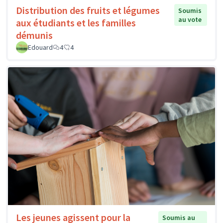
Distribution des fruits et légumes
Soumis
au vote
aux étudiants et les familles
démunis
Edouard
4
4
Les jeunes agissent pour la
Soumis au