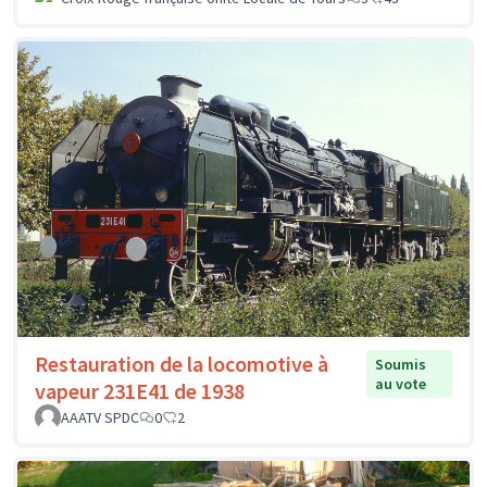
Restauration de la locomotive à
Soumis
au vote
vapeur 231E41 de 1938
AAATV SPDC
0
2