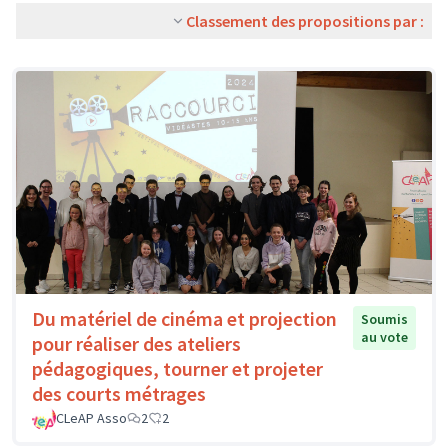
Classement des propositions par :
Du matériel de cinéma et projection
Soumis
au vote
pour réaliser des ateliers
pédagogiques, tourner et projeter
des courts métrages
CLeAP Asso
2
2