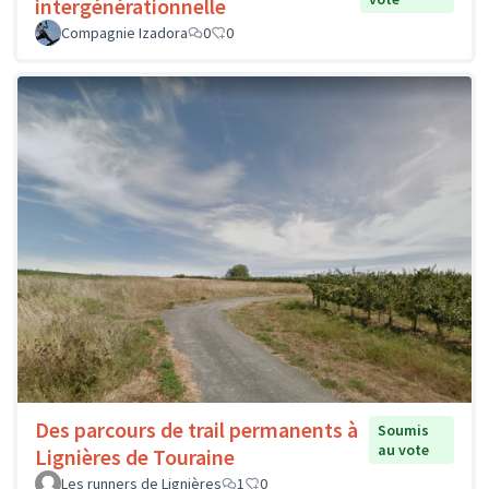
intergénérationnelle
Compagnie Izadora
0
0
Des parcours de trail permanents à
Soumis
au vote
Lignières de Touraine
Les runners de Lignières
1
0