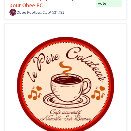
vote
pour Obee FC
Obee Football Club
3
91