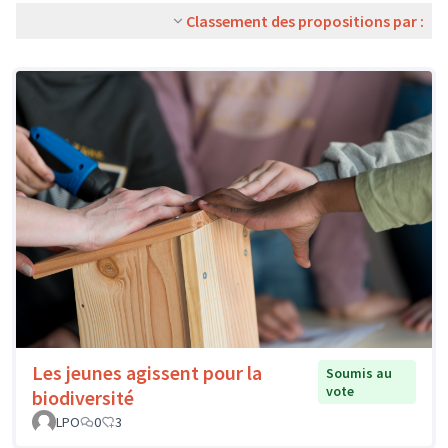
Classement des propositions par :
Les jeunes agissent pour la
Soumis au
vote
biodiversité
LPO
0
3