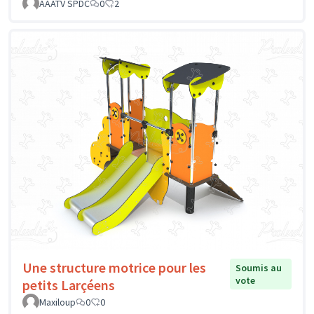
AAATV SPDC
0
2
Une structure motrice pour les
Soumis au
vote
petits Larçéens
Maxiloup
0
0