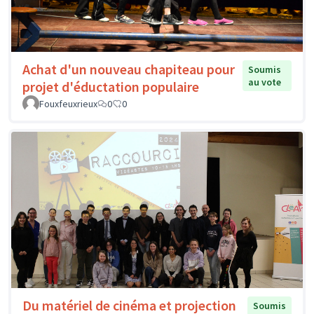
Achat d'un nouveau chapiteau pour
Soumis
au vote
projet d'éductation populaire
Fouxfeuxrieux
0
0
Du matériel de cinéma et projection
Soumis