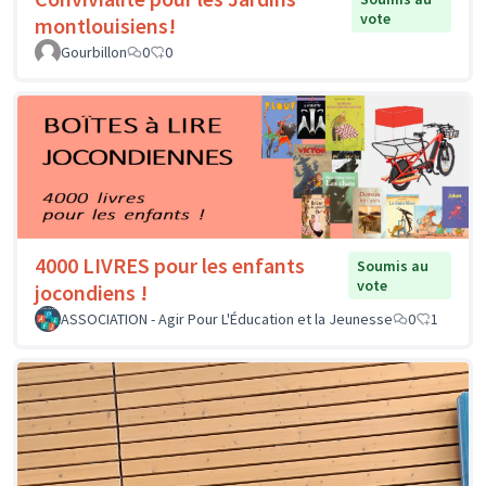
vote
montlouisiens!
Gourbillon
0
0
4000 LIVRES pour les enfants
Soumis au
vote
jocondiens !
ASSOCIATION - Agir Pour L'Éducation et la Jeunesse
0
1