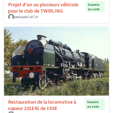
Projet d'un ou plusieurs véhicule
Soumis
au vote
pour le club de TWIRLING
lamirault
0
9
Restauration de la locomotive à
Soumis
au vote
vapeur 231E41 de 1938