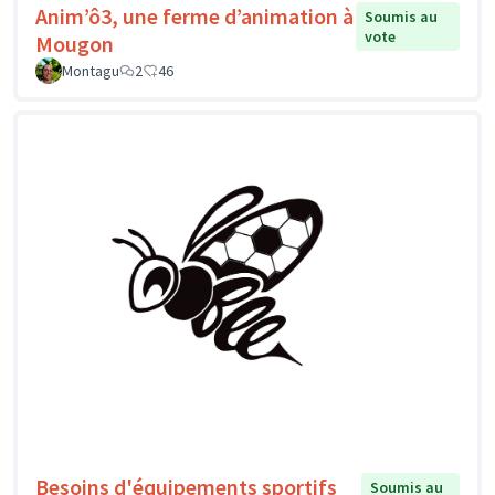
Anim’ô3, une ferme d’animation à
Soumis au
vote
Mougon
Montagu
2
46
Besoins d'équipements sportifs
Soumis au