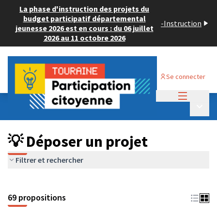
La phase d'instruction des projets du
budget participatif départemental
-
Instruction
jeunesse 2026 est en cours : du 06 juillet
2026 au 11 octobre 2026
Se connecter
Menu princi
Budget Participatif ADULTE 2024
/
Menu p
💡 Déposer un projet
💡 Déposer un projet
Filtrer et rechercher
69 propositions