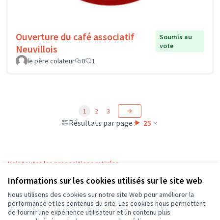
Ouverture du café associatif
Soumis au
vote
Neuvillois
le père colateur
0
1
1
2
3
Résultats par page :
25
Voir toutes les propositions retirées
Informations sur les cookies utilisés sur le site web
Nous utilisons des cookies sur notre site Web pour améliorer la
Conditions d'utilisation
performance et les contenus du site. Les cookies nous permettent
Paramètres des cookies
de fournir une expérience utilisateur et un contenu plus
CD37 sur X
CD37 sur Facebook
CD37 sur Instagram
CD37 sur YouTube