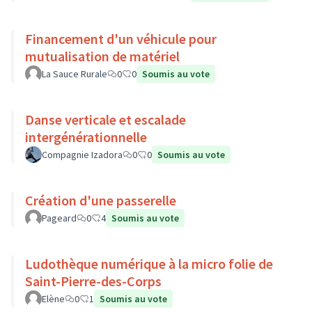
Financement d'un véhicule pour
mutualisation de matériel
La Sauce Rurale
0
0
Soumis au vote
Danse verticale et escalade
intergénérationnelle
Compagnie Izadora
0
0
Soumis au vote
Création d'une passerelle
Pageard
0
4
Soumis au vote
Ludothèque numérique à la micro folie de
Saint-Pierre-des-Corps
Elène
0
1
Soumis au vote