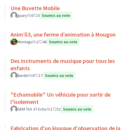
Une Buvette Mobile
guary
0
0
Soumis au vote
Anim’ô3, une ferme d’animation à Mougon
Montagu
2
46
Soumis au vote
Des instruments de musique pour tous les
enfants
Bardin
0
17
Soumis au vote
"Echomobile" Un véhicule pour sortir de
l'isolement
GEM TSA 37 Echo
1
52
Soumis au vote
Fabrication d'un kiosque d'observation de la