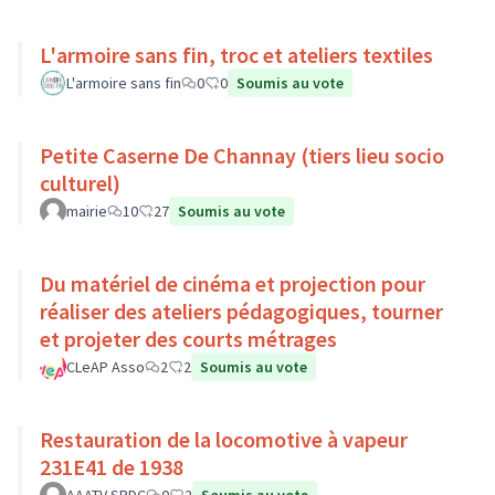
L'armoire sans fin, troc et ateliers textiles
L'armoire sans fin
0
0
Soumis au vote
Petite Caserne De Channay (tiers lieu socio
culturel)
mairie
10
27
Soumis au vote
Du matériel de cinéma et projection pour
réaliser des ateliers pédagogiques, tourner
et projeter des courts métrages
CLeAP Asso
2
2
Soumis au vote
Restauration de la locomotive à vapeur
231E41 de 1938