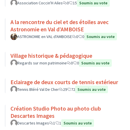
Association Coccin'H Ailes
0
15
Soumis au vote
A la rencontre du ciel et des étoiles avec
Astronomie en Val d’AMBOISE
ASTRONOMIE en VAL d'AMBOISE
0
0
Soumis au vote
Village historique & pédagogique
Regards sur mon patrimoine
0
0
Soumis au vote
Eclairage de deux courts de tennis extérieur
Tennis Bléré Val De Cher
29
72
Soumis au vote
Création Studio Photo au photo club
Descartes Images
Descartes Images
1
1
Soumis au vote