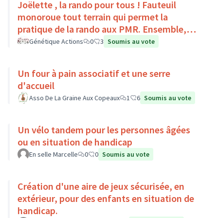
Joëlette , la rando pour tous ! Fauteuil
monoroue tout terrain qui permet la
pratique de la rando aux PMR. Ensemble,
faisons du sport :)
Génétique Actions
0
3
Soumis au vote
Un four à pain associatif et une serre
d'accueil
Asso De La Graine Aux Copeaux
1
6
Soumis au vote
Un vélo tandem pour les personnes âgées
ou en situation de handicap
En selle Marcelle
0
0
Soumis au vote
Création d'une aire de jeux sécurisée, en
extérieur, pour des enfants en situation de
handicap.