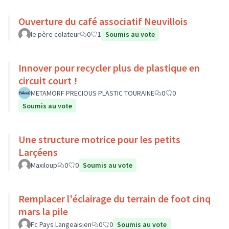
Ouverture du café associatif Neuvillois
le père colateur
0
1
Soumis au vote
Innover pour recycler plus de plastique en
circuit court !
METAMORF PRECIOUS PLASTIC TOURAINE
0
0
Soumis au vote
Une structure motrice pour les petits
Larçéens
Maxiloup
0
0
Soumis au vote
Remplacer l'éclairage du terrain de foot cinq
mars la pile
Fc Pays Langeaisien
0
0
Soumis au vote