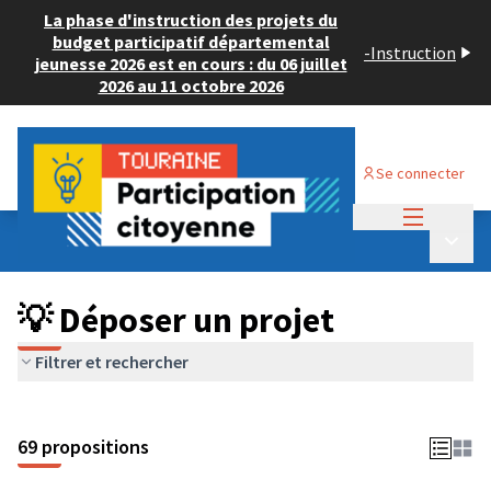
La phase d'instruction des projets du
budget participatif départemental
-
Instruction
jeunesse 2026 est en cours : du 06 juillet
2026 au 11 octobre 2026
Se connecter
Menu princi
Budget Participatif ADULTE 2024
/
Menu p
💡 Déposer un projet
💡 Déposer un projet
Filtrer et rechercher
69 propositions