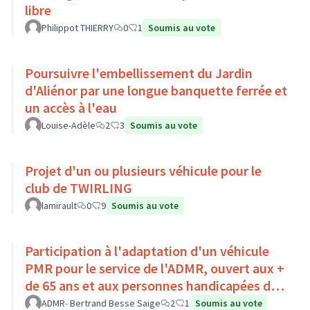
libre
Philippot THIERRY
0
1
Soumis au vote
Poursuivre l'embellissement du Jardin
d'Aliénor par une longue banquette ferrée et
un accès à l'eau
Louise-Adèle
2
3
Soumis au vote
Projet d'un ou plusieurs véhicule pour le
club de TWIRLING
lamirault
0
9
Soumis au vote
Participation à l'adaptation d'un véhicule
PMR pour le service de l'ADMR, ouvert aux +
de 65 ans et aux personnes handicapées du
Pays Loire-Touraine.
ADMR- Bertrand Besse Saige
2
1
Soumis au vote