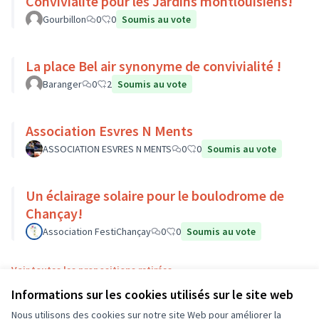
Convivialité pour les Jardins montlouisiens!
Gourbillon
0
0
Soumis au vote
La place Bel air synonyme de convivialité !
Baranger
0
2
Soumis au vote
Association Esvres N Ments
ASSOCIATION ESVRES N MENTS
0
0
Soumis au vote
Un éclairage solaire pour le boulodrome de
Chançay!
Association FestiChançay
0
0
Soumis au vote
Voir toutes les propositions retirées
Informations sur les cookies utilisés sur le site web
Nous utilisons des cookies sur notre site Web pour améliorer la
Conditions d'utilisation