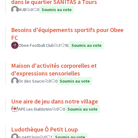
dans le quartier SANITAS à Tours
MJB
0
0
Soumis au vote
Besoins d'équipements sportifs pour Obee
FC
Obee Football Club
3
91
Soumis au vote
Maison d'activités corporelles et
d'expressions sensorielles
Or des Soucis
0
0
Soumis au vote
Une aire de jeu dans notre village
APE Les Diablotins
0
0
Soumis au vote
Ludothèque Ô Petit Loup
o petit loup
0
1
Soumis au vote