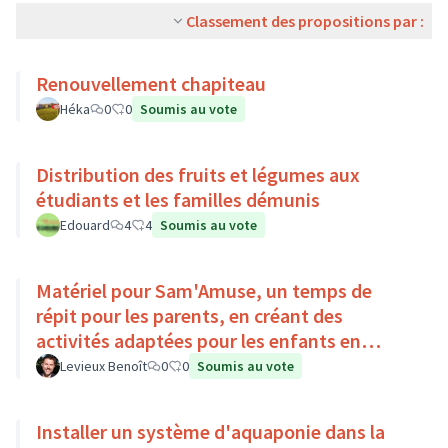
Classement des propositions par :
Renouvellement chapiteau
Héka
0
0
Soumis au vote
Distribution des fruits et légumes aux
étudiants et les familles démunis
Edouard
4
4
Soumis au vote
Matériel pour Sam'Amuse, un temps de
répit pour les parents, en créant des
activités adaptées pour les enfants en
situation de handicap
Levieux Benoît
0
0
Soumis au vote
Installer un système d'aquaponie dans la