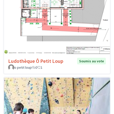
Ludothèque Ô Petit Loup
Soumis au vote
o petit loup
0
1