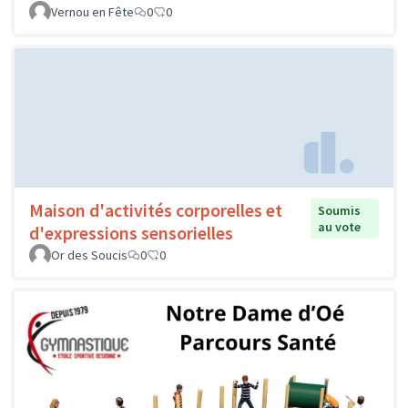
Vernou en Fête
0
0
Maison d'activités corporelles et
Soumis
au vote
d'expressions sensorielles
Or des Soucis
0
0