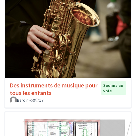
Des instruments de musique pour
Soumis au
vote
tous les enfants
Bardin
0
17