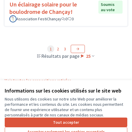
Un éclairage solaire pour le
Soumis
au vote
boulodrome de Chançay!
Association FestiChançay
0
0
1
2
3
Résultats par page :
25
Voir toutes les propositions retirées
Informations sur les cookies utilisés sur le site web
Nous utilisons des cookies sur notre site Web pour améliorer la
Conditions d'utilisation
performance et les contenus du site. Les cookies nous permettent
Paramètres des cookies
de fournir une expérience utilisateur et un contenu plus
CD37 sur X
CD37 sur Facebook
CD37 sur Instagram
CD37 sur YouTube
personnalisés à partir de nos canaux de médias sociaux.
(Lien externe)
(Lien externe)
(Lien externe)
(Lien externe)
Tout accepter
Accepter seulement les cookies essentiels