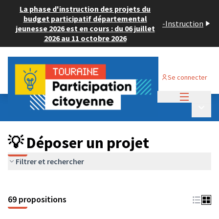
La phase d'instruction des projets du
budget participatif départemental
-
Instruction
jeunesse 2026 est en cours : du 06 juillet
2026 au 11 octobre 2026
Se connecter
Menu princi
Budget Participatif ADULTE 2024
/
Menu p
💡 Déposer un projet
💡 Déposer un projet
Filtrer et rechercher
69 propositions