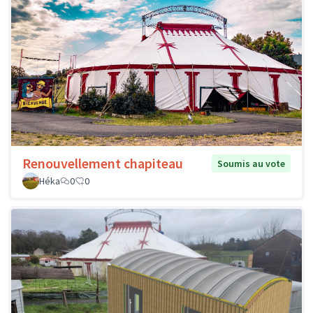
Renouvellement chapiteau
Soumis au vote
Héka
0
0