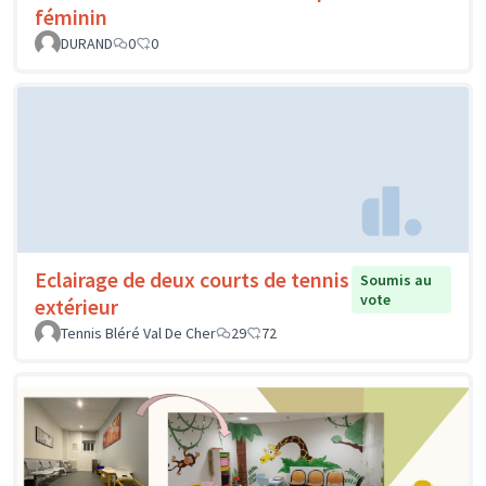
féminin
DURAND
0
0
Eclairage de deux courts de tennis
Soumis au
vote
extérieur
Tennis Bléré Val De Cher
29
72