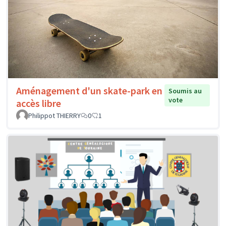
Aménagement d'un skate-park en
Soumis au
vote
accès libre
Philippot THIERRY
0
1