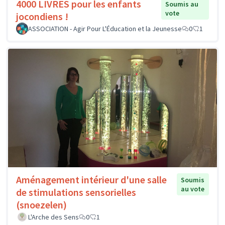
4000 LIVRES pour les enfants
Soumis au
vote
jocondiens !
ASSOCIATION - Agir Pour L'Éducation et la Jeunesse
0
1
Aménagement intérieur d'une salle
Soumis
au vote
de stimulations sensorielles
(snoezelen)
L'Arche des Sens
0
1