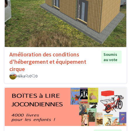
Amélioration des conditions
Soumis
au vote
d'hébergement et équipement
cirque
Héka
0
0