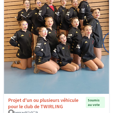
Projet d'un ou plusieurs véhicule
Soumis
au vote
pour le club de TWIRLING
lamirault
0
9