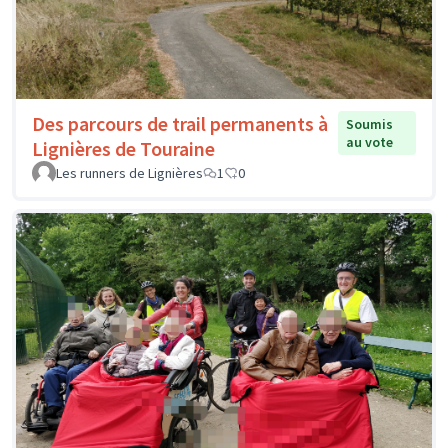
Des parcours de trail permanents à
Soumis
au vote
Lignières de Touraine
Les runners de Lignières
1
0