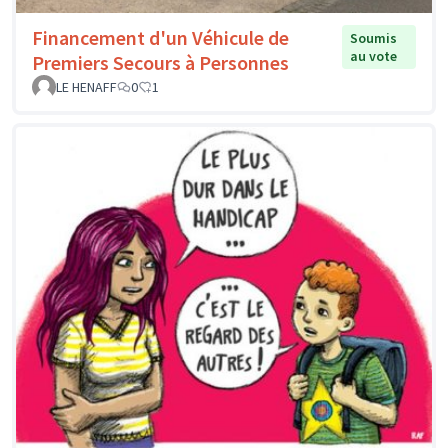
Financement d'un Véhicule de
Soumis
au vote
Premiers Secours à Personnes
LE HENAFF
0
1