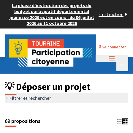
La phase d'instruction des projets du
budget participatif départemental
-
Instruction
jeunesse 2026 est en cours : du 06 juillet
2026 au 11 octobre 2026
Se connecter
Menu princi
Budget Participatif ADULTE 2024
/
Menu p
💡 Déposer un projet
💡 Déposer un projet
Filtrer et rechercher
69 propositions