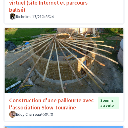
virtuel (site Internet et parcours
balisé)
Richelieu 17/21
3
4
Construction d'une paillourte avec
Soumis
au vote
l'association Slow Touraine
Eddy Charreau
0
0