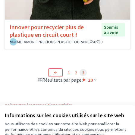
Innover pour recycler plus de
Soumis
au vote
plastique en circuit court !
METAMORF PRECIOUS PLASTIC TOURAINE
0
0
1
2
3
Résultats par page :
20
Voir toutes les propositions retirées
Informations sur les cookies utilisés sur le site web
Nous utilisons des cookies sur notre site Web pour améliorer la
Conditions d'utilisation
performance et les contenus du site. Les cookies nous permettent
Paramètres des cookies
de fournir une expérience utilisateur et un contenu plus