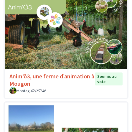
Anim’ô3, une ferme d’animation à
Soumis au
vote
Mougon
Montagu
2
46