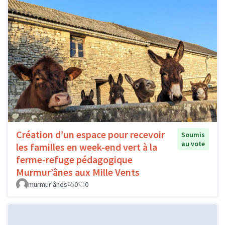
Création d’un espace pour recevoir
Soumis
au vote
les familles en week-end vert à la
ferme-refuge pédagogique
Murmur’ânes aux Mille Vents
murmur'ânes
0
0