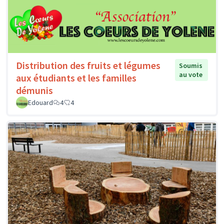
Distribution des fruits et légumes
Soumis
au vote
aux étudiants et les familles
démunis
Edouard
4
4