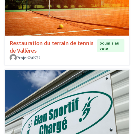
Restauration du terrain de tennis
Soumis au
vote
de Vallères
Projet
0
2