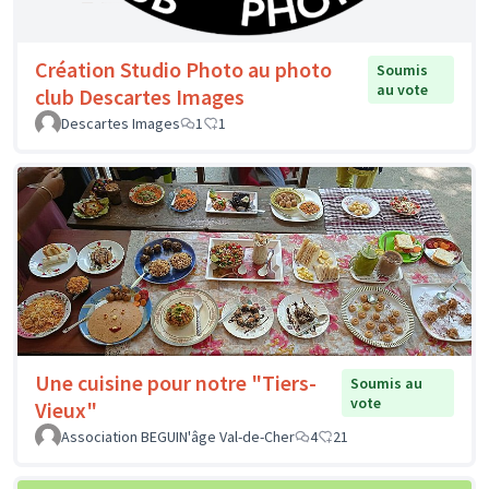
Création Studio Photo au photo
Soumis
au vote
club Descartes Images
Descartes Images
1
1
Une cuisine pour notre "Tiers-
Soumis au
vote
Vieux"
Association BEGUIN'âge Val-de-Cher
4
21