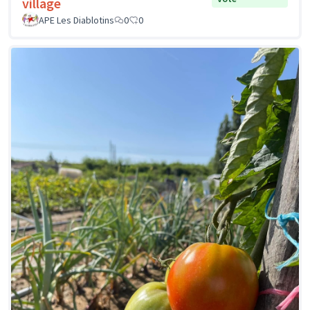
village
APE Les Diablotins
0
0