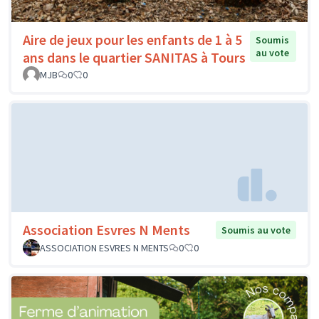
Aire de jeux pour les enfants de 1 à 5
Soumis
au vote
ans dans le quartier SANITAS à Tours
MJB
0
0
Association Esvres N Ments
Soumis au vote
ASSOCIATION ESVRES N MENTS
0
0