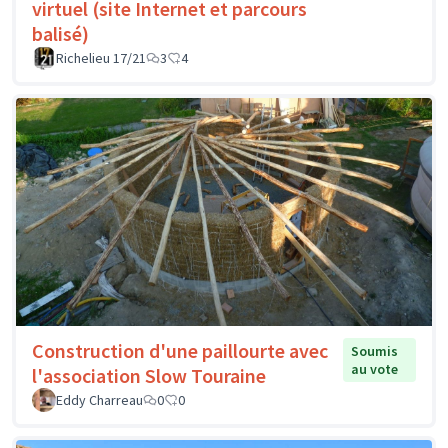
virtuel (site Internet et parcours
balisé)
Richelieu 17/21
3
4
Construction d'une paillourte avec
Soumis
au vote
l'association Slow Touraine
Eddy Charreau
0
0