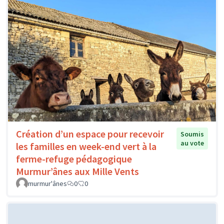
Création d’un espace pour recevoir
Soumis
au vote
les familles en week-end vert à la
ferme-refuge pédagogique
Murmur’ânes aux Mille Vents
murmur'ânes
0
0