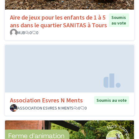
Aire de jeux pour les enfants de 1 à 5
Soumis
au vote
ans dans le quartier SANITAS à Tours
MJB
0
0
Association Esvres N Ments
Soumis au vote
ASSOCIATION ESVRES N MENTS
0
0