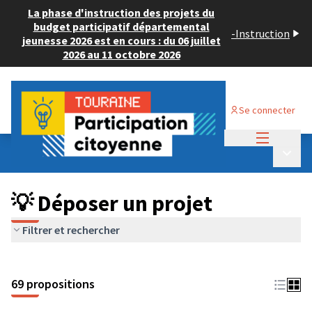
La phase d'instruction des projets du
budget participatif départemental
-
Instruction
jeunesse 2026 est en cours : du 06 juillet
2026 au 11 octobre 2026
Se connecter
Menu princi
Budget Participatif ADULTE 2024
/
Menu p
💡 Déposer un projet
💡 Déposer un projet
Filtrer et rechercher
69 propositions