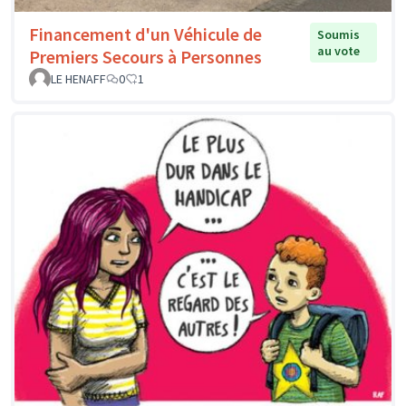
Financement d'un Véhicule de
Soumis
au vote
Premiers Secours à Personnes
LE HENAFF
0
1