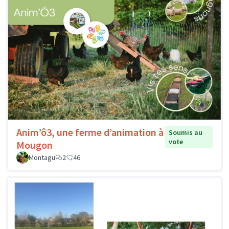
Anim’ô3, une ferme d’animation à
Soumis au
vote
Mougon
Montagu
2
46