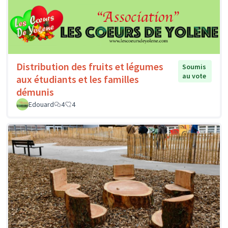
Distribution des fruits et légumes
Soumis
au vote
aux étudiants et les familles
démunis
Edouard
4
4