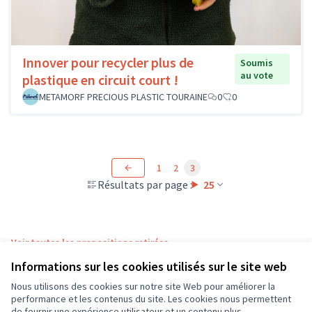
Innover pour recycler plus de
Soumis
au vote
plastique en circuit court !
METAMORF PRECIOUS PLASTIC TOURAINE
0
0
1
2
3
Résultats par page :
25
Voir toutes les propositions retirées
Informations sur les cookies utilisés sur le site web
Nous utilisons des cookies sur notre site Web pour améliorer la
Conditions d'utilisation
performance et les contenus du site. Les cookies nous permettent
Paramètres des cookies
de fournir une expérience utilisateur et un contenu plus