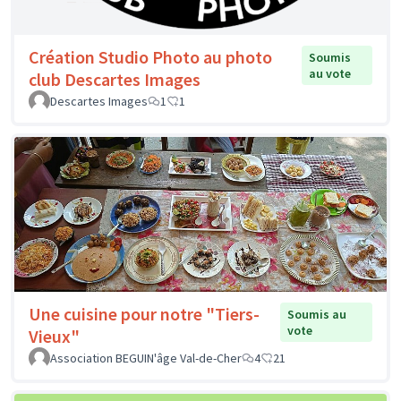
Création Studio Photo au photo
Soumis
au vote
club Descartes Images
Descartes Images
1
1
Une cuisine pour notre "Tiers-
Soumis au
vote
Vieux"
Association BEGUIN'âge Val-de-Cher
4
21