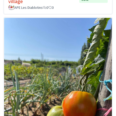
village
APE Les Diablotins
0
0