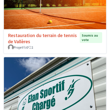
Restauration du terrain de tennis
Soumis au
vote
de Vallères
Projet
0
2