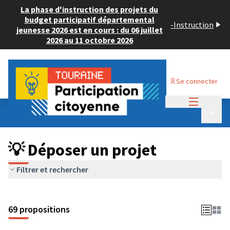
La phase d'instruction des projets du
budget participatif départemental
-
Instruction
jeunesse 2026 est en cours : du 06 juillet
2026 au 11 octobre 2026
Se connecter
Menu princi
Budget Participatif ADULTE 2024
/
Menu p
💡 Déposer un projet
💡 Déposer un projet
Filtrer et rechercher
69 propositions