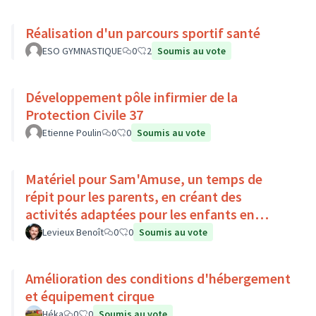
Réalisation d'un parcours sportif santé
ESO GYMNASTIQUE
0
2
Soumis au vote
Développement pôle infirmier de la
Protection Civile 37
Etienne Poulin
0
0
Soumis au vote
Matériel pour Sam'Amuse, un temps de
répit pour les parents, en créant des
activités adaptées pour les enfants en
situation de handicap
Levieux Benoît
0
0
Soumis au vote
Amélioration des conditions d'hébergement
et équipement cirque
Héka
0
0
Soumis au vote