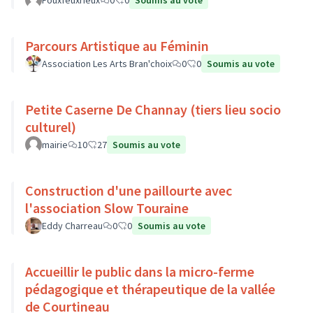
Fouxfeuxrieux
0
0
Soumis au vote
Parcours Artistique au Féminin
Association Les Arts Bran'choix
0
0
Soumis au vote
Petite Caserne De Channay (tiers lieu socio
culturel)
mairie
10
27
Soumis au vote
Construction d'une paillourte avec
l'association Slow Touraine
Eddy Charreau
0
0
Soumis au vote
Accueillir le public dans la micro-ferme
pédagogique et thérapeutique de la vallée
de Courtineau