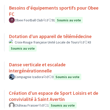
Besoins d'équipements sportifs pour Obee
FC
Obee Football Club
3
91
Soumis au vote
Dotation d’un appareil de télémédecine
Croix-Rouge française Unité Locale de Tours
3
43
Soumis au vote
Danse verticale et escalade
intergénérationnelle
Compagnie Izadora
0
0
Soumis au vote
Création d’un espace de Sport Loisirs et de
convivialité à Saint Avertin
Château Fraisier
0
1
Soumis au vote