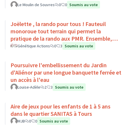
Le Moulin de Souvres
0
0
Soumis au vote
Joëlette , la rando pour tous ! Fauteuil
monoroue tout terrain qui permet la
pratique de la rando aux PMR. Ensemble,
faisons du sport :)
Génétique Actions
0
3
Soumis au vote
Poursuivre l'embellissement du Jardin
d'Aliénor par une longue banquette ferrée et
un accès à l'eau
Louise-Adèle
2
3
Soumis au vote
Aire de jeux pour les enfants de 1 à 5 ans
dans le quartier SANITAS à Tours
MJB
0
0
Soumis au vote