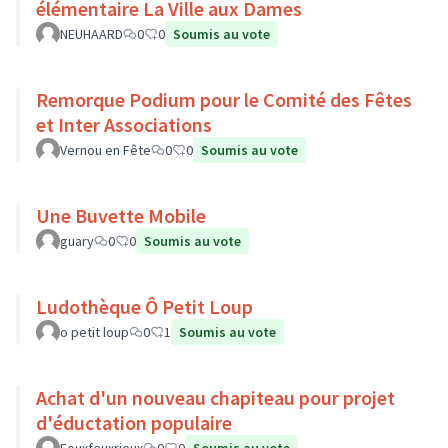
élémentaire La Ville aux Dames
NEUHAARD
0
0
Soumis au vote
Remorque Podium pour le Comité des Fêtes
et Inter Associations
Vernou en Fête
0
0
Soumis au vote
Une Buvette Mobile
guary
0
0
Soumis au vote
Ludothèque Ô Petit Loup
o petit loup
0
1
Soumis au vote
Achat d'un nouveau chapiteau pour projet
d'éductation populaire