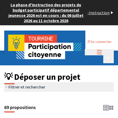
La phase d'instruction des projets du
budget participatif départemental
-
Instruction
jeunesse 2026 est en cours : du 06 juillet
2026 au 11 octobre 2026
Se connecter
Menu princi
Budget Participatif ADULTE 2024
/
Menu p
💡 Déposer un projet
💡 Déposer un projet
Filtrer et rechercher
69 propositions