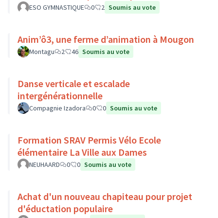
ESO GYMNASTIQUE
0
2
Soumis au vote
Anim’ô3, une ferme d’animation à Mougon
Montagu
2
46
Soumis au vote
Danse verticale et escalade
intergénérationnelle
Compagnie Izadora
0
0
Soumis au vote
Formation SRAV Permis Vélo Ecole
élémentaire La Ville aux Dames
NEUHAARD
0
0
Soumis au vote
Achat d'un nouveau chapiteau pour projet
d'éductation populaire