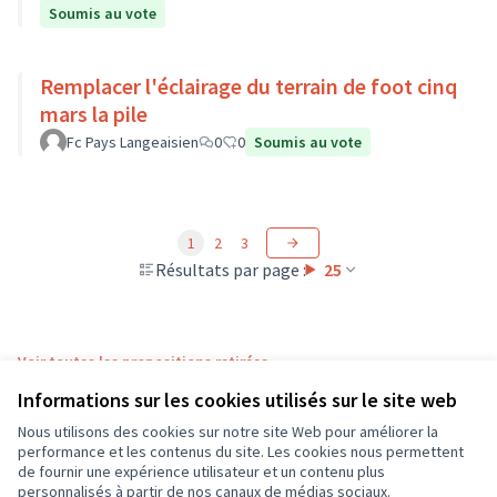
Soumis au vote
Remplacer l'éclairage du terrain de foot cinq
mars la pile
Fc Pays Langeaisien
0
0
Soumis au vote
1
2
3
Résultats par page :
25
Voir toutes les propositions retirées
Informations sur les cookies utilisés sur le site web
Nous utilisons des cookies sur notre site Web pour améliorer la
Conditions d'utilisation
performance et les contenus du site. Les cookies nous permettent
Paramètres des cookies
de fournir une expérience utilisateur et un contenu plus
CD37 sur X
CD37 sur Facebook
CD37 sur Instagram
CD37 sur YouTube
personnalisés à partir de nos canaux de médias sociaux.