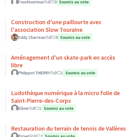
Fouxfeuxrieux
0
0
Soumis au vote
Construction d'une paillourte avec
l'association Slow Touraine
Eddy Charreau
0
0
Soumis au vote
Aménagement d'un skate-park en accès
libre
Philippot THIERRY
0
1
Soumis au vote
Ludothèque numérique à la micro folie de
Saint-Pierre-des-Corps
Elène
0
1
Soumis au vote
Restauration du terrain de tennis de Vallères
Projet
0
2
Soumis au vote