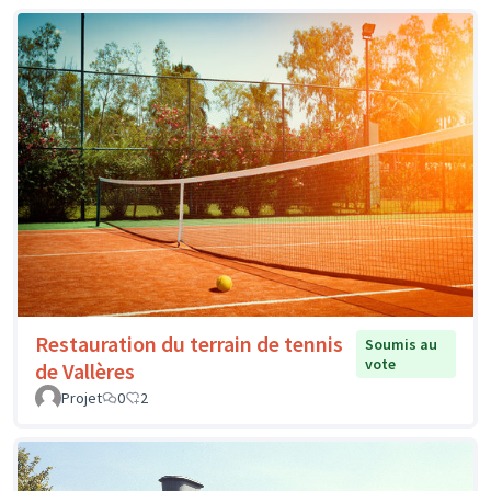
Restauration du terrain de tennis
Soumis au
vote
de Vallères
Projet
0
2