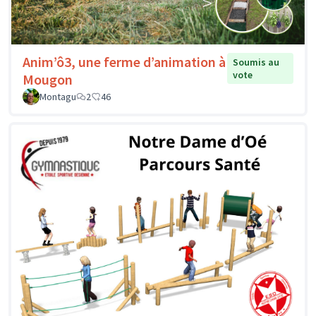
Anim’ô3, une ferme d’animation à
Soumis au
vote
Mougon
Montagu
2
46