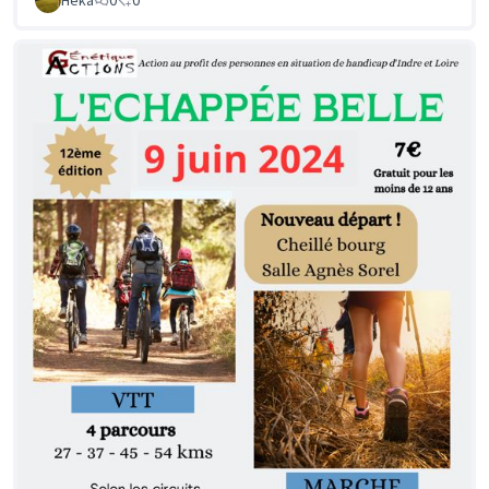
Héka
0
0