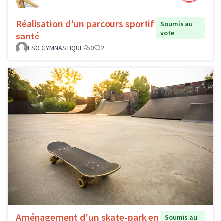
Réalisation d'un parcours sportif
Soumis au
vote
santé
ESO GYMNASTIQUE
0
2
Aménagement d'un skate-park en
Soumis au