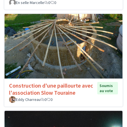
En selle Marcelle
0
0
Construction d'une paillourte avec
Soumis
au vote
l'association Slow Touraine
Eddy Charreau
0
0