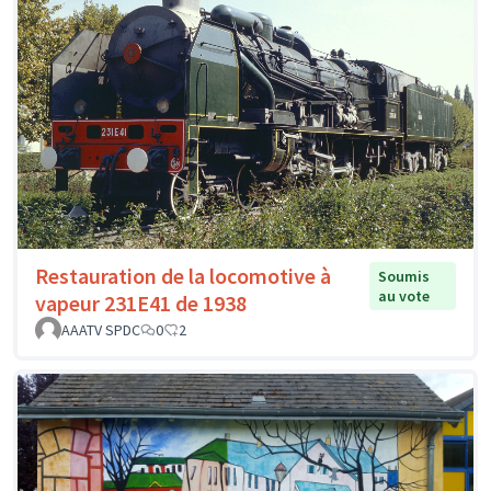
Restauration de la locomotive à
Soumis
au vote
vapeur 231E41 de 1938
AAATV SPDC
0
2