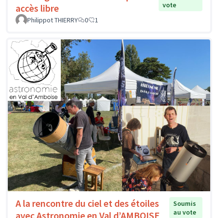
vote
accès libre
Philippot THIERRY
0
1
A la rencontre du ciel et des étoiles
Soumis
au vote
avec Astronomie en Val d’AMBOISE