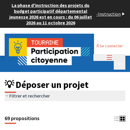
La phase d'instruction des projets du
budget participatif départemental
-
Instruction
jeunesse 2026 est en cours : du 06 juillet
2026 au 11 octobre 2026
Se connecter
Menu princi
Budget Participatif ADULTE 2024
/
Menu p
💡 Déposer un projet
💡 Déposer un projet
Filtrer et rechercher
69 propositions