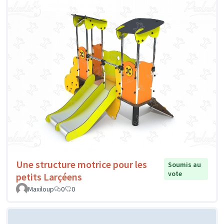
Une structure motrice pour les
Soumis au
vote
petits Larçéens
Maxiloup
0
0