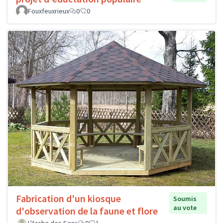
Fouxfeuxrieux
0
0
Fabrication d'un kiosque
Soumis
au vote
d'observation de la faune et flore
L'Arche des Sens
0
1