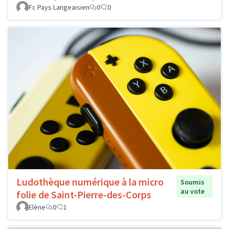
Fc Pays Langeaisien
0
0
Ludothèque numérique à la micro
Soumis
au vote
folie de Saint-Pierre-des-Corps
Elène
0
1