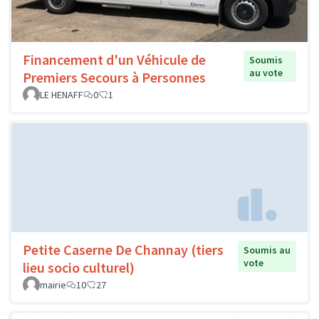
Financement d'un Véhicule de
Soumis
au vote
Premiers Secours à Personnes
LE HENAFF
0
1
Petite Caserne De Channay (tiers
Soumis au
vote
lieu socio culturel)
mairie
10
27