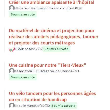
Créer une ambiance apaisante à l'hôpital
Utilisateur ayant supprimé son compte
0
6
Soumis au vote
Du matériel de cinéma et projection pour
réaliser des ateliers pédagogiques, tourner
et projeter des courts métrages
CLeAP Asso
2
2
Soumis au vote
Une cuisine pour notre "Tiers-Vieux"
Association BEGUIN'âge Val-de-Cher
4
21
Soumis au vote
Un vélo tandem pour les personnes âgées
ou en situation de handicap
En selle Marcelle
0
0
Soumis au vote