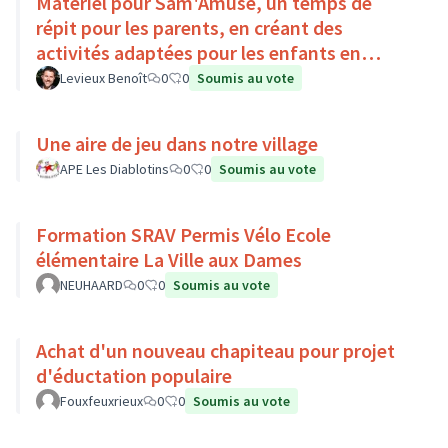
Matériel pour Sam'Amuse, un temps de
répit pour les parents, en créant des
activités adaptées pour les enfants en
situation de handicap
Levieux Benoît
0
0
Soumis au vote
Une aire de jeu dans notre village
APE Les Diablotins
0
0
Soumis au vote
Formation SRAV Permis Vélo Ecole
élémentaire La Ville aux Dames
NEUHAARD
0
0
Soumis au vote
Achat d'un nouveau chapiteau pour projet
d'éductation populaire
Fouxfeuxrieux
0
0
Soumis au vote