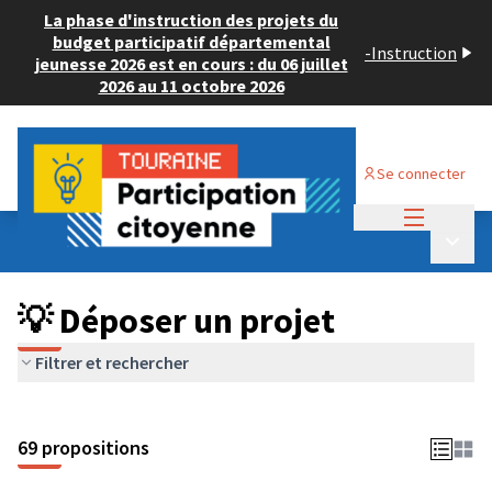
La phase d'instruction des projets du
budget participatif départemental
-
Instruction
jeunesse 2026 est en cours : du 06 juillet
2026 au 11 octobre 2026
Se connecter
Menu princi
Budget Participatif ADULTE 2024
/
Menu p
💡 Déposer un projet
💡 Déposer un projet
Filtrer et rechercher
69 propositions