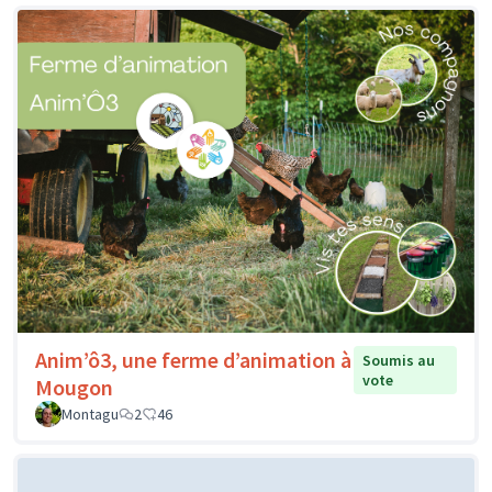
Anim’ô3, une ferme d’animation à
Soumis au
vote
Mougon
Montagu
2
46