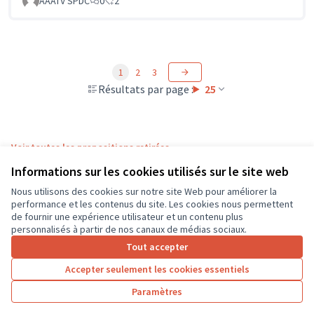
AAATV SPDC
0
2
1
2
3
Résultats par page :
25
Voir toutes les propositions retirées
Informations sur les cookies utilisés sur le site web
Nous utilisons des cookies sur notre site Web pour améliorer la
Conditions d'utilisation
performance et les contenus du site. Les cookies nous permettent
Paramètres des cookies
de fournir une expérience utilisateur et un contenu plus
CD37 sur X
CD37 sur Facebook
CD37 sur Instagram
CD37 sur YouTube
personnalisés à partir de nos canaux de médias sociaux.
(Lien externe)
(Lien externe)
(Lien externe)
(Lien externe)
Tout accepter
Accepter seulement les cookies essentiels
Licence Cre
(Lien extern
Paramètres
(Lien externe)
Site réalisé grâce au
logiciel libre Decidim
.
(Lien externe)