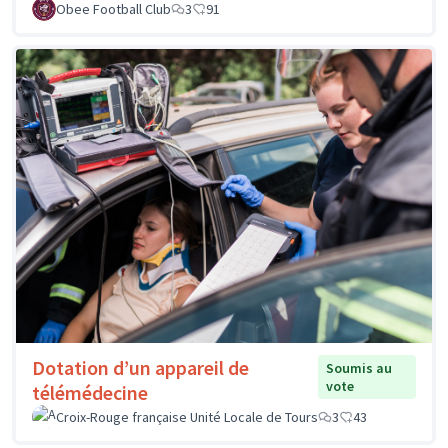
Obee Football Club
3
91
Dotation d’un appareil de
Soumis au
vote
télémédecine
Croix-Rouge française Unité Locale de Tours
3
43