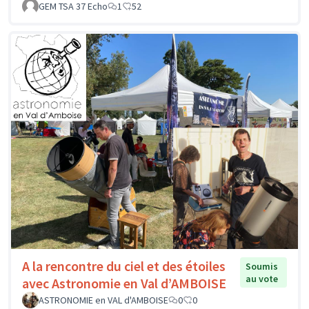
GEM TSA 37 Echo
1
52
A la rencontre du ciel et des étoiles
Soumis
au vote
avec Astronomie en Val d’AMBOISE
ASTRONOMIE en VAL d'AMBOISE
0
0