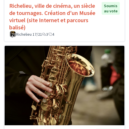
Richelieu, ville de cinéma, un siècle
Soumis
au vote
de tournages. Création d'un Musée
virtuel (site Internet et parcours
balisé)
Richelieu 17/21
3
4