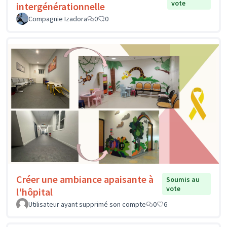
vote
intergénérationnelle
Compagnie Izadora
0
0
Créer une ambiance apaisante à
Soumis au
vote
l'hôpital
Utilisateur ayant supprimé son compte
0
6