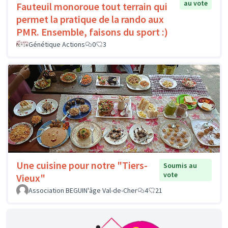
au vote
Fauteuil monoroue tout terrain qui
permet la pratique de la rando aux
PMR. Ensemble, faisons du sport :)
Génétique Actions
0
3
Une cuisine pour notre "Tiers-
Soumis au
vote
Vieux"
Association BEGUIN'âge Val-de-Cher
4
21