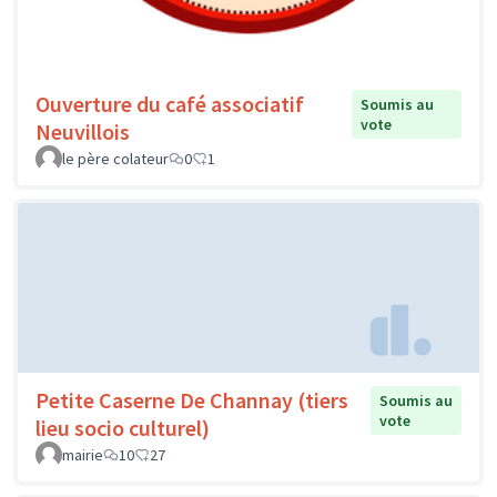
Ouverture du café associatif
Soumis au
vote
Neuvillois
le père colateur
0
1
Petite Caserne De Channay (tiers
Soumis au
vote
lieu socio culturel)
mairie
10
27