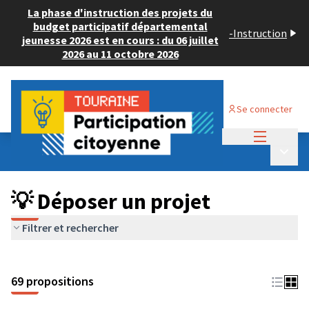
La phase d'instruction des projets du
budget participatif départemental
-
Instruction
jeunesse 2026 est en cours : du 06 juillet
2026 au 11 octobre 2026
Se connecter
Menu princi
Budget Participatif ADULTE 2024
/
Menu p
💡 Déposer un projet
💡 Déposer un projet
Filtrer et rechercher
69 propositions