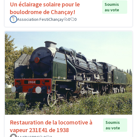
Un éclairage solaire pour le
Soumis
au vote
boulodrome de Chançay!
Association FestiChançay
0
0
Restauration de la locomotive à
Soumis
au vote
vapeur 231E41 de 1938