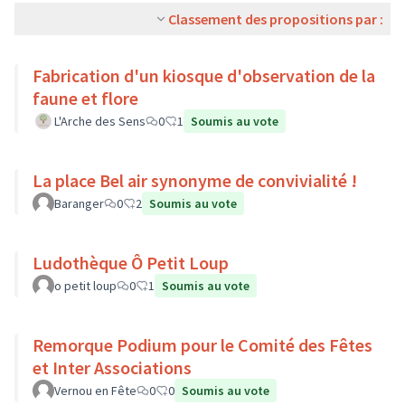
Classement des propositions par :
Fabrication d'un kiosque d'observation de la
faune et flore
L'Arche des Sens
0
1
Soumis au vote
La place Bel air synonyme de convivialité !
Baranger
0
2
Soumis au vote
Ludothèque Ô Petit Loup
o petit loup
0
1
Soumis au vote
Remorque Podium pour le Comité des Fêtes
et Inter Associations
Vernou en Fête
0
0
Soumis au vote