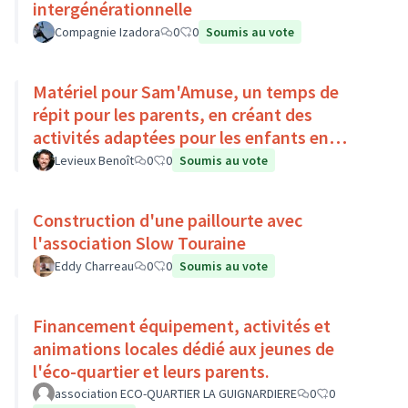
intergénérationnelle
Compagnie Izadora
0
0
Soumis au vote
Matériel pour Sam'Amuse, un temps de
répit pour les parents, en créant des
activités adaptées pour les enfants en
situation de handicap
Levieux Benoît
0
0
Soumis au vote
Construction d'une paillourte avec
l'association Slow Touraine
Eddy Charreau
0
0
Soumis au vote
Financement équipement, activités et
animations locales dédié aux jeunes de
l'éco-quartier et leurs parents.
association ECO-QUARTIER LA GUIGNARDIERE
0
0