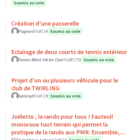
Soumis au vote
Création d'une passerelle
Pageard
0
4
Soumis au vote
Eclairage de deux courts de tennis extérieur
Tennis Bléré Val De Cher
29
72
Soumis au vote
Projet d'un ou plusieurs véhicule pour le
club de TWIRLING
lamirault
0
9
Soumis au vote
Joëlette , la rando pour tous ! Fauteuil
monoroue tout terrain qui permet la
pratique de la rando aux PMR. Ensemble,
faisons du sport :)