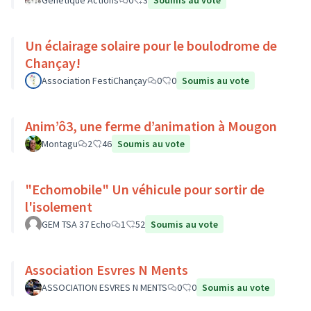
Génétique Actions
0
3
Soumis au vote
Un éclairage solaire pour le boulodrome de
Chançay!
Association FestiChançay
0
0
Soumis au vote
Anim’ô3, une ferme d’animation à Mougon
Montagu
2
46
Soumis au vote
"Echomobile" Un véhicule pour sortir de
l'isolement
GEM TSA 37 Echo
1
52
Soumis au vote
Association Esvres N Ments
ASSOCIATION ESVRES N MENTS
0
0
Soumis au vote