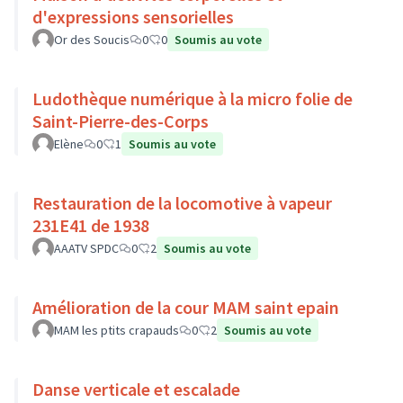
d'expressions sensorielles
Or des Soucis
0
0
Soumis au vote
Ludothèque numérique à la micro folie de
Saint-Pierre-des-Corps
Elène
0
1
Soumis au vote
Restauration de la locomotive à vapeur
231E41 de 1938
AAATV SPDC
0
2
Soumis au vote
Amélioration de la cour MAM saint epain
MAM les ptits crapauds
0
2
Soumis au vote
Danse verticale et escalade