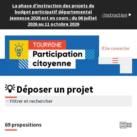
La phase d'instruction des projets du
budget participatif départemental
-
Instruction
jeunesse 2026 est en cours : du 06 juillet
2026 au 11 octobre 2026
Se connecter
Menu princi
Budget Participatif ADULTE 2024
/
Menu p
💡 Déposer un projet
💡 Déposer un projet
Filtrer et rechercher
69 propositions