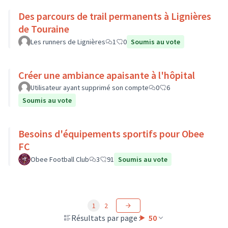
Des parcours de trail permanents à Lignières
de Touraine
Les runners de Lignières
1
0
Soumis au vote
Créer une ambiance apaisante à l'hôpital
Utilisateur ayant supprimé son compte
0
6
Soumis au vote
Besoins d'équipements sportifs pour Obee
FC
Obee Football Club
3
91
Soumis au vote
1
2
Résultats par page :
50