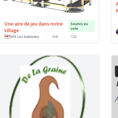
Une aire de jeu dans notre
Soumis au
vote
village
APE Les Diablotins
0
0