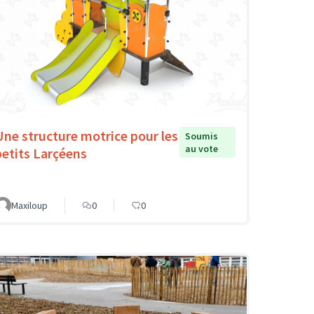
Une structure motrice pour les
Soumis
au vote
petits Larçéens
Maxiloup
0
0