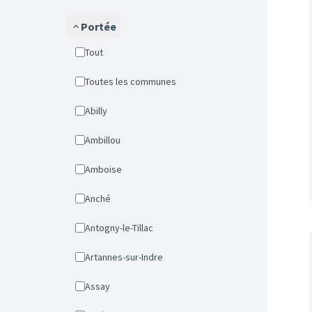
Portée
Tout
Toutes les communes
Abilly
Ambillou
Amboise
Anché
Antogny-le-Tillac
Artannes-sur-Indre
Assay