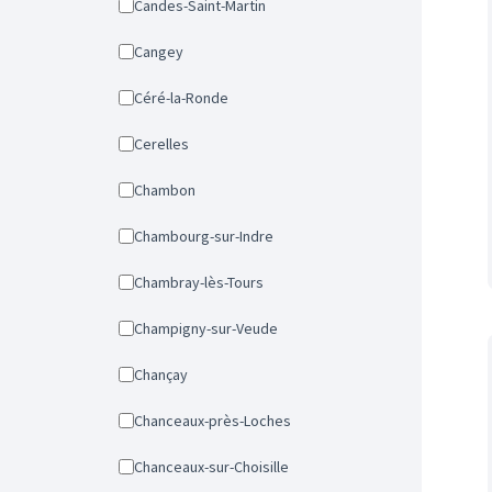
Candes-Saint-Martin
Cangey
Céré-la-Ronde
Cerelles
Chambon
Chambourg-sur-Indre
Chambray-lès-Tours
Champigny-sur-Veude
Chançay
Chanceaux-près-Loches
Chanceaux-sur-Choisille