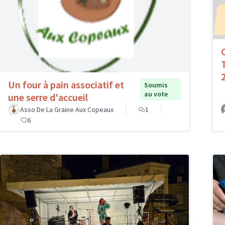
Un four à pain associatif et
Soumis
au vote
une serre d'accueil
Asso De La Graine Aux Copeaux
1
6