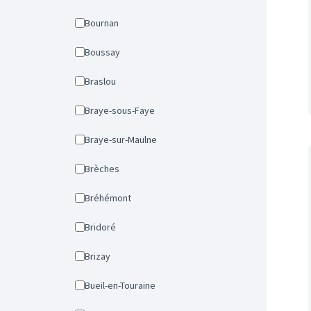
Bournan
Boussay
Braslou
Braye-sous-Faye
Braye-sur-Maulne
Brèches
Bréhémont
Bridoré
Brizay
Bueil-en-Touraine