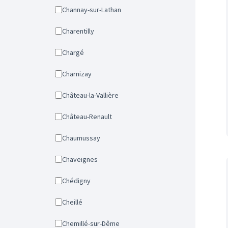
Channay-sur-Lathan
Charentilly
Chargé
Charnizay
Château-la-Vallière
Château-Renault
Chaumussay
Chaveignes
Chédigny
Cheillé
Chemillé-sur-Dême