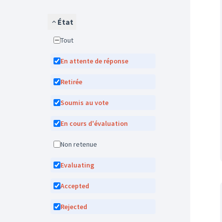
État
Tout
En attente de réponse
Retirée
Soumis au vote
En cours d'évaluation
Non retenue
Evaluating
Accepted
Rejected