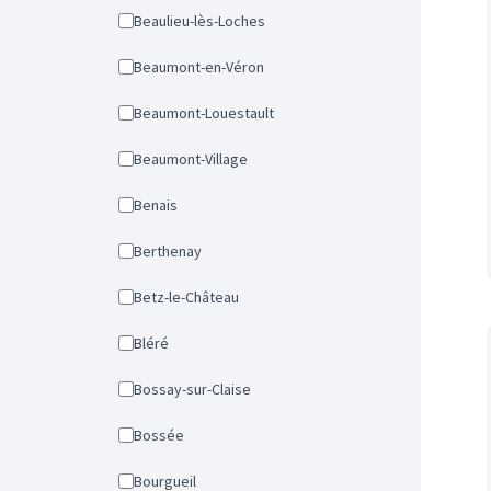
Beaulieu-lès-Loches
Beaumont-en-Véron
Beaumont-Louestault
Beaumont-Village
Benais
Berthenay
Betz-le-Château
Bléré
Bossay-sur-Claise
Bossée
Bourgueil