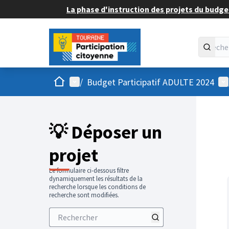
La phase d'instruction des projets du budget
Accueil
Menu principal
Me
/
Budget Participatif ADULTE 2024
💡 Déposer un
projet
Le formulaire ci-dessous filtre
dynamiquement les résultats de la
recherche lorsque les conditions de
recherche sont modifiées.