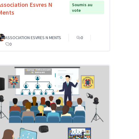
Association Esvres N
Soumis au
vote
Ments
ASSOCIATION ESVRES N MENTS
0
0