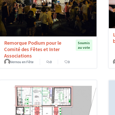
Remorque Podium pour le
Soumis
au vote
Comité des Fêtes et Inter
Associations
Vernou en Fête
0
0