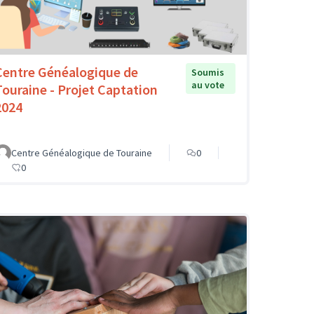
Centre Généalogique de
Soumis
au vote
Touraine - Projet Captation
2024
Centre Généalogique de Touraine
0
0