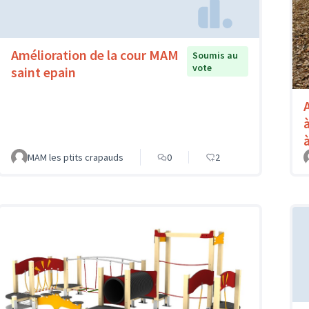
Amélioration de la cour MAM
Soumis au
vote
saint epain
MAM les ptits crapauds
0
2