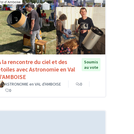
A la rencontre du ciel et des
Soumis
au vote
étoiles avec Astronomie en Val
d’AMBOISE
ASTRONOMIE en VAL d'AMBOISE
0
0