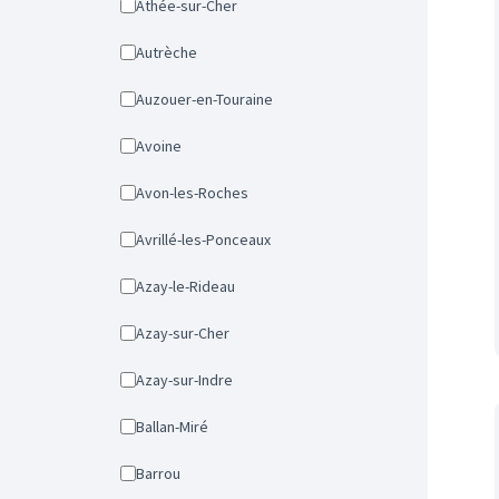
Athée-sur-Cher
Autrèche
Auzouer-en-Touraine
Avoine
Avon-les-Roches
Avrillé-les-Ponceaux
Azay-le-Rideau
Azay-sur-Cher
Azay-sur-Indre
Ballan-Miré
Barrou