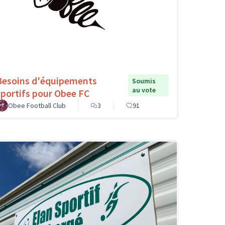
Besoins d'équipements
Soumis
au vote
sportifs pour Obee FC
Obee Football Club
3
91