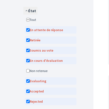
État
Tout
En attente de réponse
Retirée
Soumis au vote
En cours d'évaluation
Non retenue
Evaluating
Accepted
Rejected