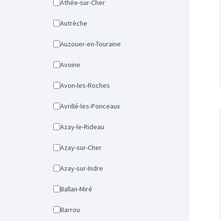
Athée-sur-Cher
Autrèche
Auzouer-en-Touraine
Avoine
Avon-les-Roches
Avrillé-les-Ponceaux
Azay-le-Rideau
Azay-sur-Cher
Azay-sur-Indre
Ballan-Miré
Barrou