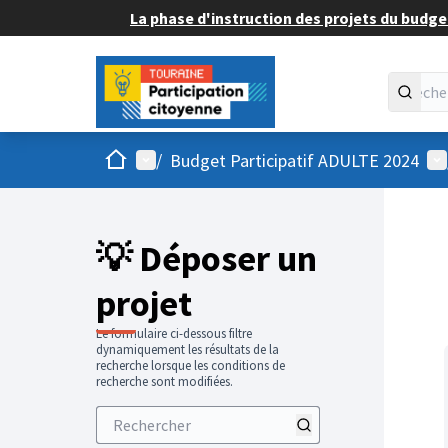
La phase d'instruction des projets du budget
Accueil
Menu principal
Me
/
Budget Participatif ADULTE 2024
💡 Déposer un
projet
Le formulaire ci-dessous filtre
dynamiquement les résultats de la
recherche lorsque les conditions de
recherche sont modifiées.