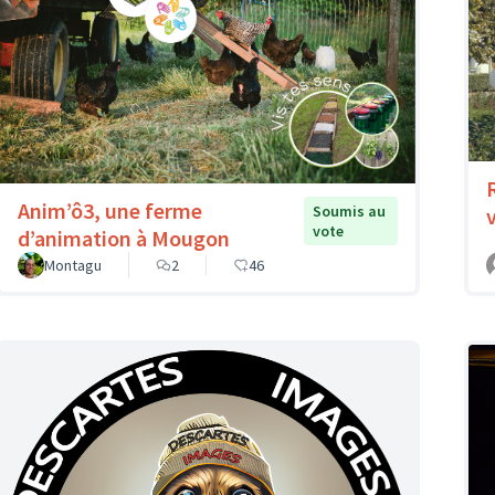
Anim’ô3, une ferme
Soumis au
vote
d’animation à Mougon
Montagu
2
46