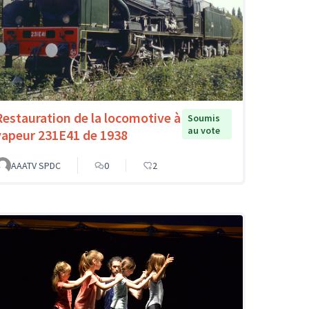
Restauration de la locomotive à
Soumis
au vote
vapeur 231E41 de 1938
AAATV SPDC
0
2