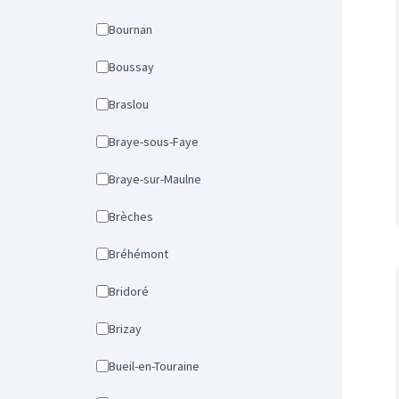
Bournan
Boussay
Braslou
Braye-sous-Faye
Braye-sur-Maulne
Brèches
Bréhémont
Bridoré
Brizay
Bueil-en-Touraine