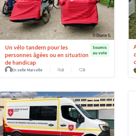
Un vélo tandem pour les
Soumis
au vote
personnes âgées ou en situation
de handicap
En selle Marcelle
0
0