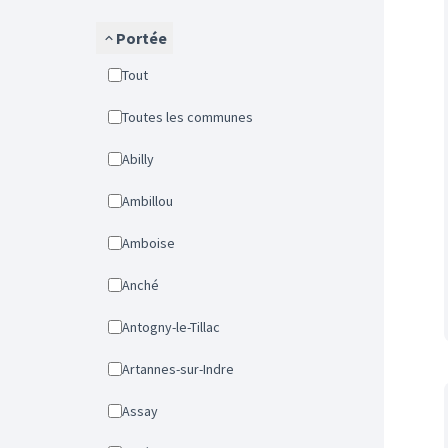
Portée
Tout
Toutes les communes
Abilly
Ambillou
Amboise
Anché
Antogny-le-Tillac
Artannes-sur-Indre
Assay