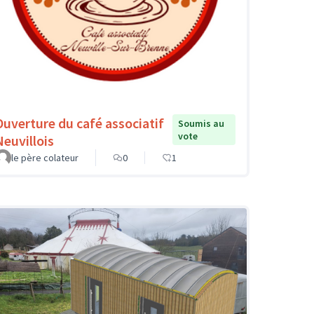
Ouverture du café associatif
Soumis au
vote
Neuvillois
le père colateur
0
1