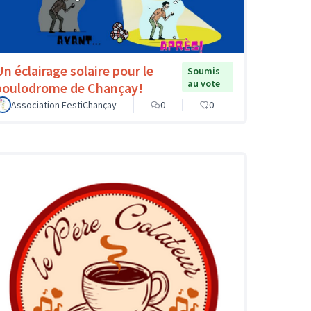
Un éclairage solaire pour le
Soumis
au vote
boulodrome de Chançay!
Association FestiChançay
0
0