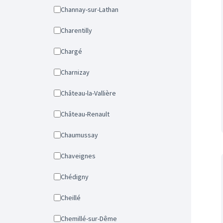
Channay-sur-Lathan
Charentilly
Chargé
Charnizay
Château-la-Vallière
Château-Renault
Chaumussay
Chaveignes
Chédigny
Cheillé
Chemillé-sur-Dême