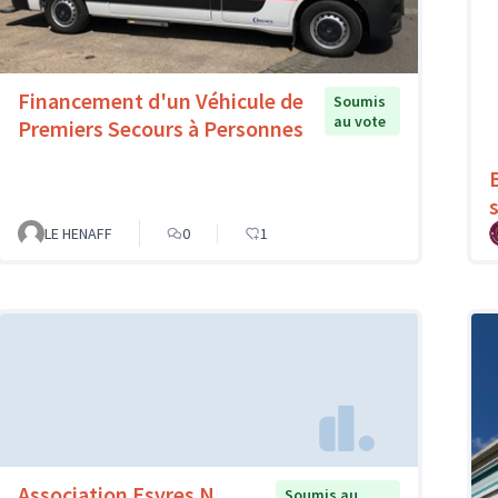
Financement d'un Véhicule de
Soumis
au vote
Premiers Secours à Personnes
LE HENAFF
0
1
Association Esvres N
Soumis au