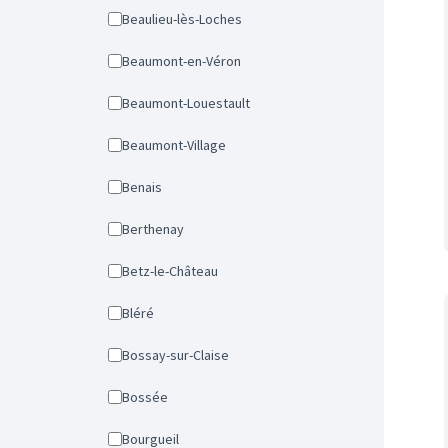
Beaulieu-lès-Loches
Beaumont-en-Véron
Beaumont-Louestault
Beaumont-Village
Benais
Berthenay
Betz-le-Château
Bléré
Bossay-sur-Claise
Bossée
Bourgueil