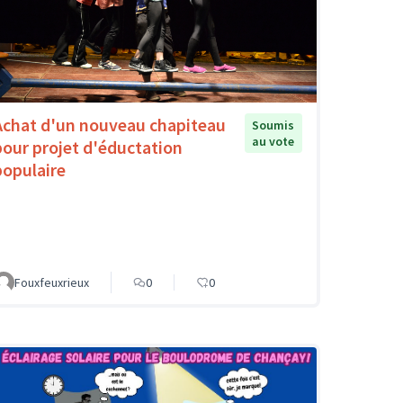
Achat d'un nouveau chapiteau
Soumis
au vote
pour projet d'éductation
populaire
Fouxfeuxrieux
0
0