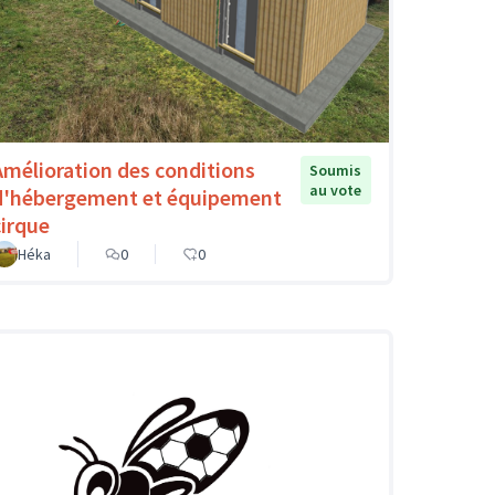
Amélioration des conditions
Soumis
au vote
d'hébergement et équipement
cirque
Héka
0
0