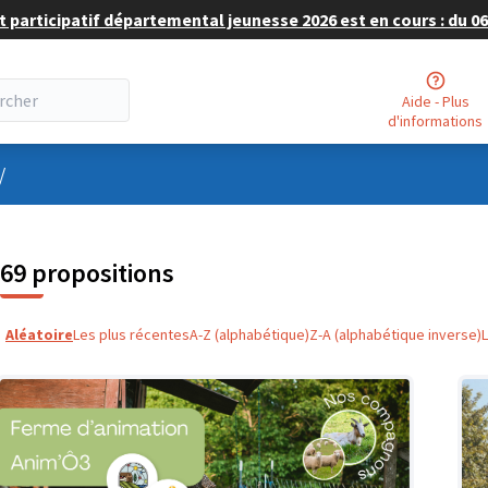
 participatif départemental jeunesse 2026 est en cours : du 06 
Aide - Plus
d'informations
nu utilisateur
/
69 propositions
Aléatoire
Les plus récentes
A-Z (alphabétique)
Z-A (alphabétique inverse)