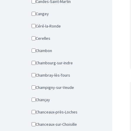
Candes-Saint-Martin
Cangey
Céré-la-Ronde
Cerelles
Chambon
Chambourg-sur-Indre
Chambray-lès-Tours
Champigny-sur-Veude
Chançay
Chanceaux-près-Loches
Chanceaux-sur-Choisille