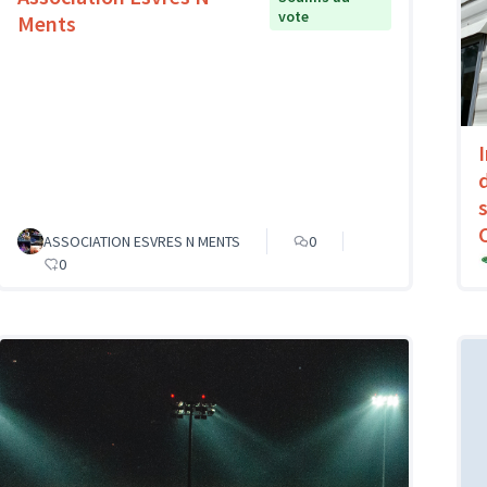
vote
Ments
ASSOCIATION ESVRES N MENTS
0
0