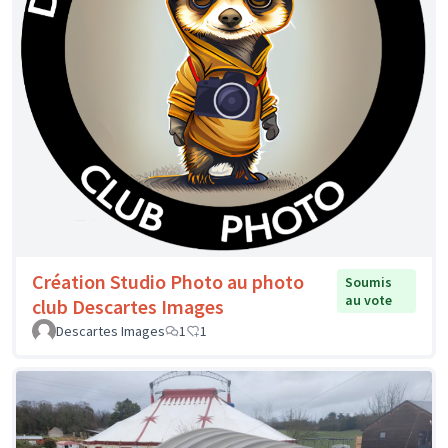
Création Studio Photo au photo
Soumis
au vote
club Descartes Images
Descartes Images
1
1