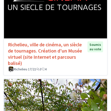
Richelieu, ville de cinéma, un siècle
Soumis
au vote
de tournages. Création d'un Musée
virtuel (site Internet et parcours
balisé)
Richelieu 17/21
3
4