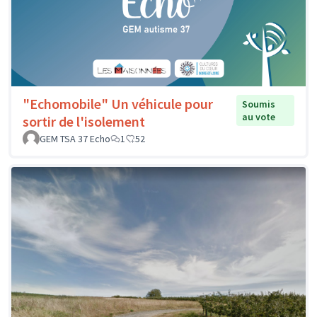
"Echomobile" Un véhicule pour
Soumis
au vote
sortir de l'isolement
GEM TSA 37 Echo
1
52