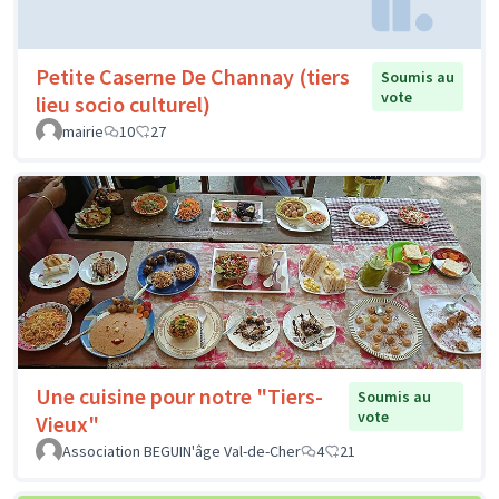
Petite Caserne De Channay (tiers
Soumis au
vote
lieu socio culturel)
mairie
10
27
Une cuisine pour notre "Tiers-
Soumis au
vote
Vieux"
Association BEGUIN'âge Val-de-Cher
4
21