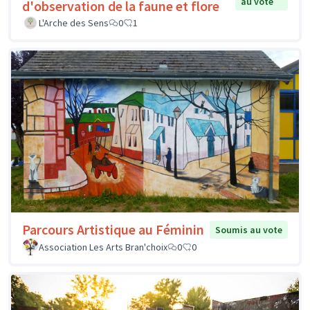
au vote
d'observation de la faune et flore
L'Arche des Sens
0
1
Parcours Artistique au Féminin
Soumis au vote
Association Les Arts Bran'choix
0
0