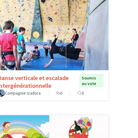
Danse verticale et escalade
Soumis
au vote
intergénérationnelle
Compagnie Izadora
0
0