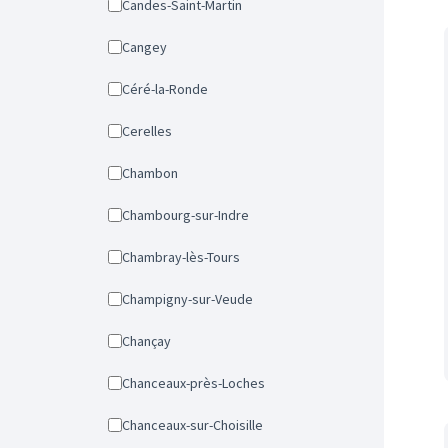
Candes-Saint-Martin
Cangey
Céré-la-Ronde
Cerelles
Chambon
Chambourg-sur-Indre
Chambray-lès-Tours
Champigny-sur-Veude
Chançay
Chanceaux-près-Loches
Chanceaux-sur-Choisille