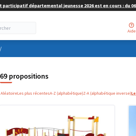
 participatif départemental jeunesse 2026 est en cours : du 06 
Aide
nu utilisateur
/
69 propositions
Aléatoire
Les plus récentes
A-Z (alphabétique)
Z-A (alphabétique inverse)
Le