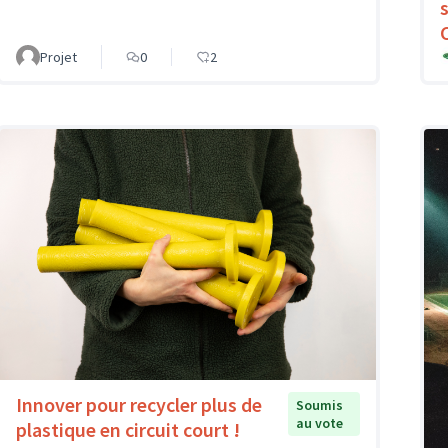
Projet
0
2
Innover pour recycler plus de
Soumis
au vote
plastique en circuit court !