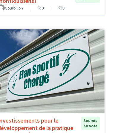
montlouisiens!
Gourbillon
0
0
Investissements pour le
Soumis
au vote
développement de la pratique