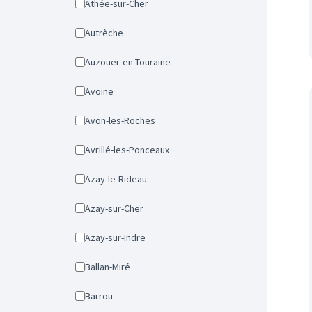
Athée-sur-Cher
Autrèche
Auzouer-en-Touraine
Avoine
Avon-les-Roches
Avrillé-les-Ponceaux
Azay-le-Rideau
Azay-sur-Cher
Azay-sur-Indre
Ballan-Miré
Barrou