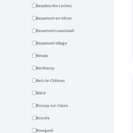
Beaulieu-lès-Loches
Beaumont-en-Véron
Beaumont-Louestault
Beaumont-Village
Benais
Berthenay
Betz-le-Château
Bléré
Bossay-sur-Claise
Bossée
Bourgueil