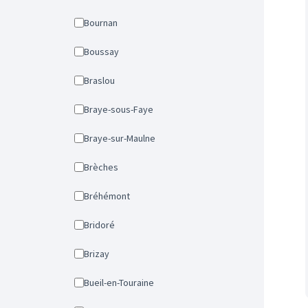
Bournan
Boussay
Braslou
Braye-sous-Faye
Braye-sur-Maulne
Brèches
Bréhémont
Bridoré
Brizay
Bueil-en-Touraine