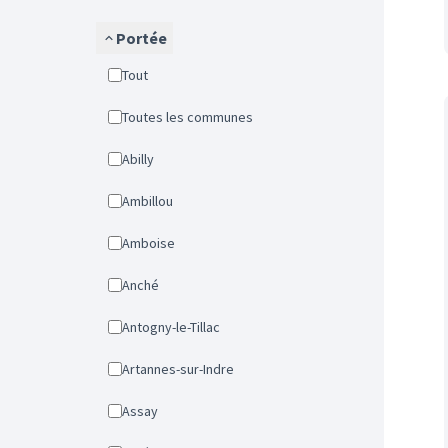
Portée
Tout
Toutes les communes
Abilly
Ambillou
Amboise
Anché
Antogny-le-Tillac
Artannes-sur-Indre
Assay