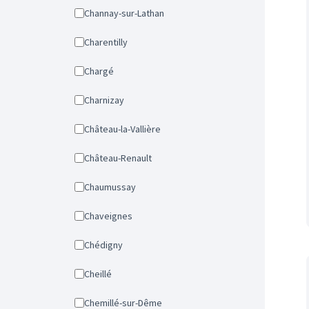
Channay-sur-Lathan
Charentilly
Chargé
Charnizay
Château-la-Vallière
Château-Renault
Chaumussay
Chaveignes
Chédigny
Cheillé
Chemillé-sur-Dême