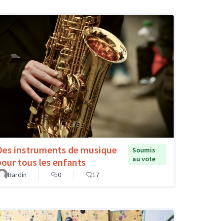
Des instruments de musique
Soumis
au vote
pour tous les enfants
Bardin
0
17