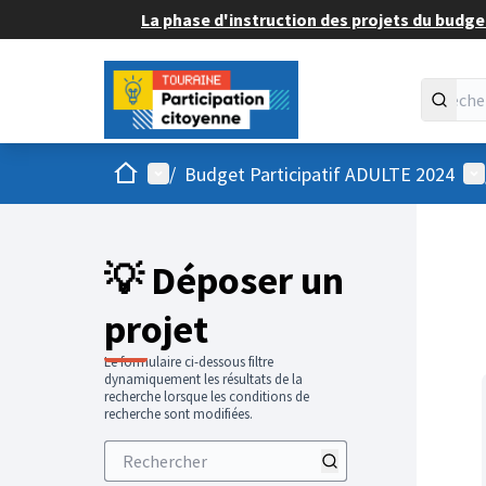
La phase d'instruction des projets du budget
Accueil
Menu principal
Me
/
Budget Participatif ADULTE 2024
💡 Déposer un
projet
Le formulaire ci-dessous filtre
dynamiquement les résultats de la
recherche lorsque les conditions de
recherche sont modifiées.