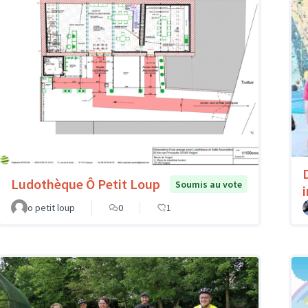
Ludothèque Ô Petit Loup
Soumis au vote
o petit loup
0
1