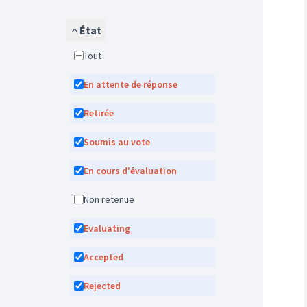
État
Tout
En attente de réponse
Retirée
Soumis au vote
En cours d'évaluation
Non retenue
Evaluating
Accepted
Rejected