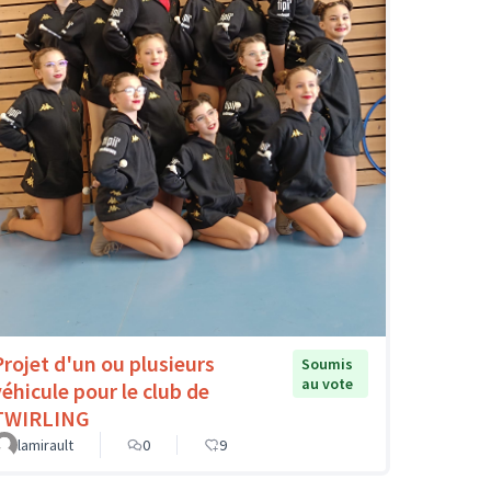
Projet d'un ou plusieurs
Soumis
au vote
véhicule pour le club de
TWIRLING
lamirault
0
9