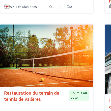
APE Les Diablotins
0
0
Restauration du terrain de
Soumis au
vote
tennis de Vallères