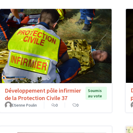
Développement pôle infirmier
Soumis
au vote
de la Protection Civile 37
Etienne Poulin
0
0