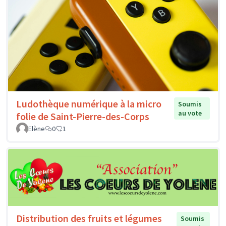
Ludothèque numérique à la micro
Soumis
au vote
folie de Saint-Pierre-des-Corps
Elène
0
1
Distribution des fruits et légumes
Soumis