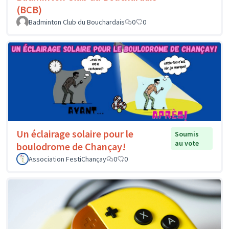
(BCB)
Badminton Club du Bouchardais
0
0
Un éclairage solaire pour le
Soumis
au vote
boulodrome de Chançay!
Association FestiChançay
0
0