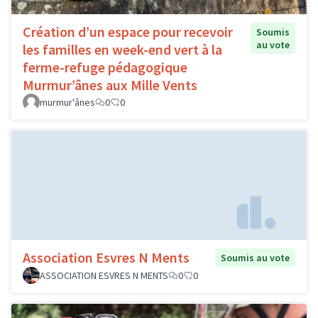
Création d’un espace pour recevoir
Soumis
au vote
les familles en week-end vert à la
ferme-refuge pédagogique
Murmur’ânes aux Mille Vents
murmur'ânes
0
0
Association Esvres N Ments
Soumis au vote
ASSOCIATION ESVRES N MENTS
0
0