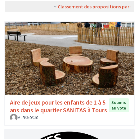
Classement des propositions par :
Aire de jeux pour les enfants de 1 à 5
Soumis
au vote
ans dans le quartier SANITAS à Tours
MJB
0
0