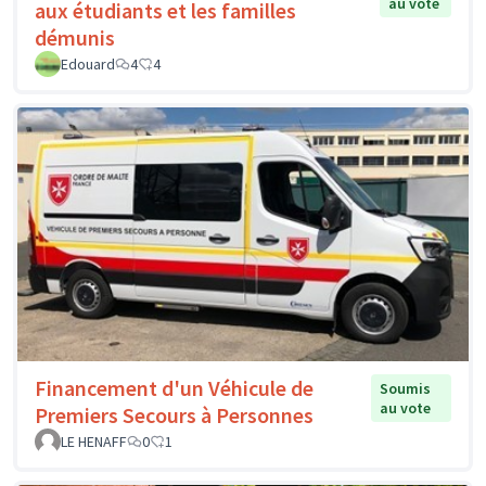
au vote
aux étudiants et les familles
démunis
Edouard
4
4
Financement d'un Véhicule de
Soumis
au vote
Premiers Secours à Personnes
LE HENAFF
0
1