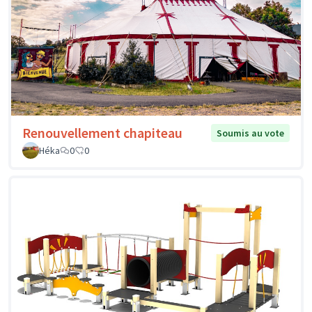
Renouvellement chapiteau
Soumis au vote
Héka
0
0