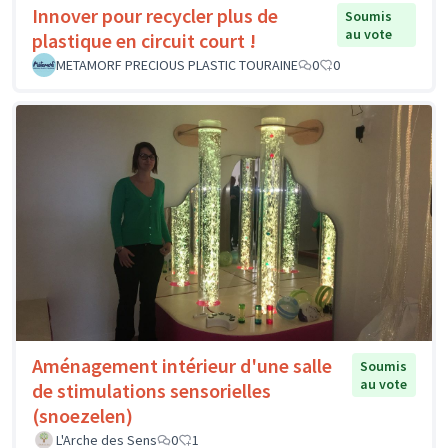
Innover pour recycler plus de
Soumis
au vote
plastique en circuit court !
METAMORF PRECIOUS PLASTIC TOURAINE
0
0
Aménagement intérieur d'une salle
Soumis
au vote
de stimulations sensorielles
(snoezelen)
L'Arche des Sens
0
1