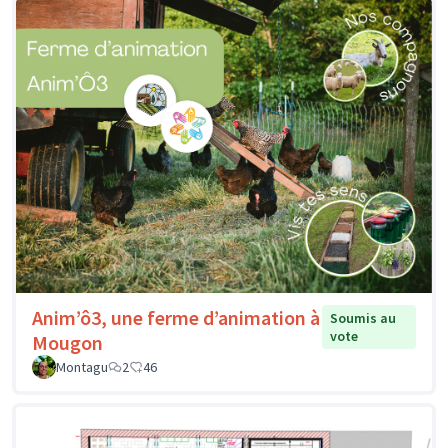
Anim’ô3, une ferme d’animation à
Soumis au
vote
Mougon
Montagu
2
46