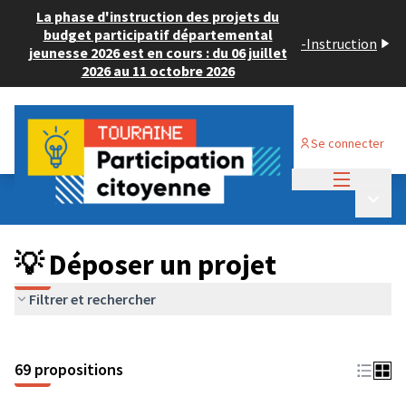
La phase d'instruction des projets du
budget participatif départemental
-
Instruction
jeunesse 2026 est en cours : du 06 juillet
2026 au 11 octobre 2026
Se connecter
Menu princi
Budget Participatif ADULTE 2024
/
Menu p
💡 Déposer un projet
💡 Déposer un projet
Filtrer et rechercher
69 propositions