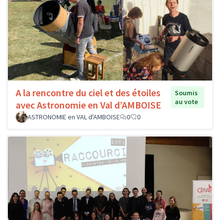
A la rencontre du ciel et des étoiles
Soumis
au vote
avec Astronomie en Val d’AMBOISE
ASTRONOMIE en VAL d'AMBOISE
0
0