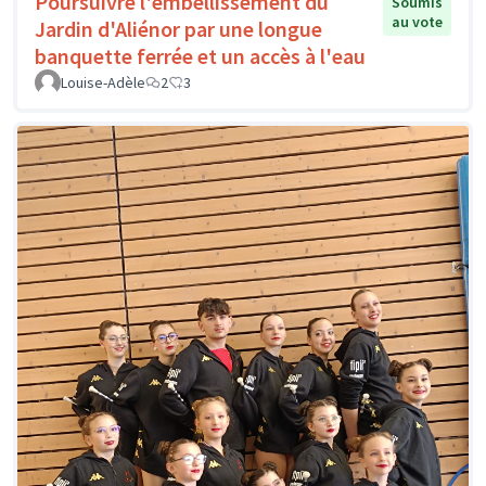
Poursuivre l'embellissement du
Soumis
au vote
Jardin d'Aliénor par une longue
banquette ferrée et un accès à l'eau
Louise-Adèle
2
3