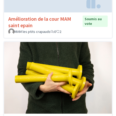
Amélioration de la cour MAM
Soumis au
vote
saint epain
MAM les ptits crapauds
0
2