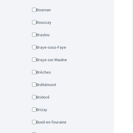
Bournan
Boussay
Braslou
Braye-sous-Faye
Braye-sur-Maulne
Brèches
Bréhémont
Bridoré
Brizay
Bueil-en-Touraine