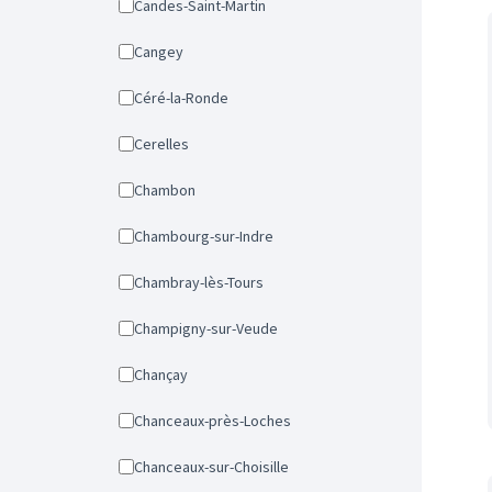
Candes-Saint-Martin
Cangey
Céré-la-Ronde
Cerelles
Chambon
Chambourg-sur-Indre
Chambray-lès-Tours
Champigny-sur-Veude
Chançay
Chanceaux-près-Loches
Chanceaux-sur-Choisille