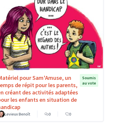
Matériel pour Sam'Amuse, un
Soumis
au vote
temps de répit pour les parents,
en créant des activités adaptées
pour les enfants en situation de
handicap
Levieux Benoît
0
0