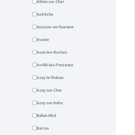
Athée-sur-Cher
Autrèche
Auzouer-en-Touraine
Avoine
Avon-les-Roches
Avrillé-les-Ponceaux
Azay-le-Rideau
Azay-sur-Cher
Azay-sur-Indre
Ballan-Miré
Barrou