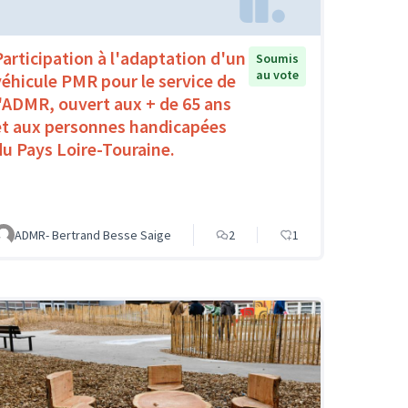
Participation à l'adaptation d'un
Soumis
au vote
véhicule PMR pour le service de
l'ADMR, ouvert aux + de 65 ans
et aux personnes handicapées
du Pays Loire-Touraine.
ADMR- Bertrand Besse Saige
2
1