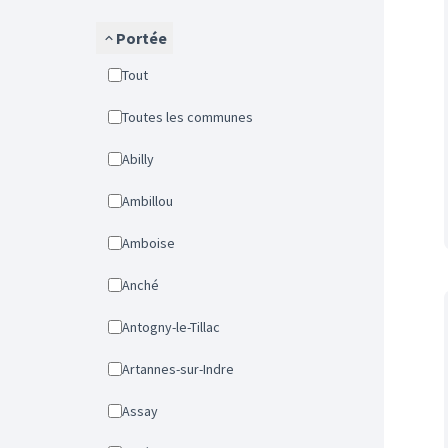
Portée
Tout
Toutes les communes
Abilly
Ambillou
Amboise
Anché
Antogny-le-Tillac
Artannes-sur-Indre
Assay