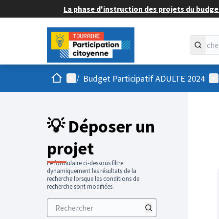
La phase d'instruction des projets du budget
Accueil
Menu principal
Me
/
Budget Participatif ADULTE 2024
💡 Déposer un
projet
Le formulaire ci-dessous filtre
dynamiquement les résultats de la
recherche lorsque les conditions de
recherche sont modifiées.