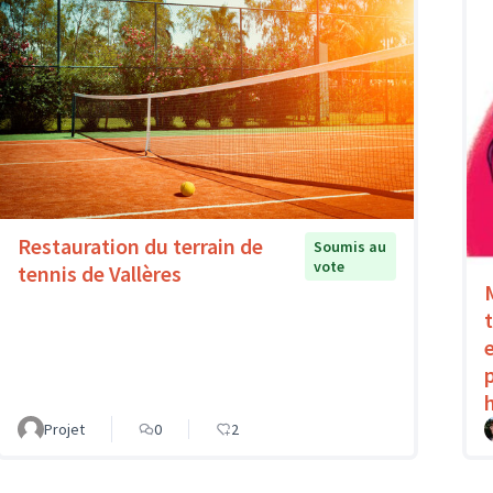
Restauration du terrain de
Soumis au
vote
tennis de Vallères
Projet
0
2