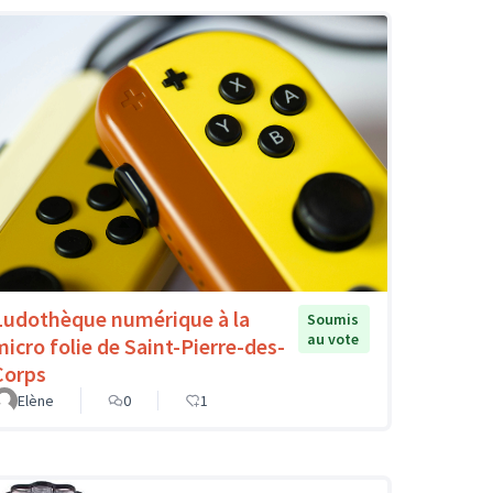
Ludothèque numérique à la
Soumis
au vote
micro folie de Saint-Pierre-des-
Corps
Elène
0
1