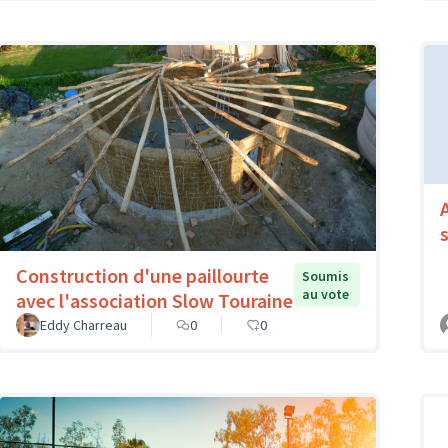
Construction d'une paillourte
Soumis
au vote
avec l'association Slow Touraine
Eddy Charreau
0
0