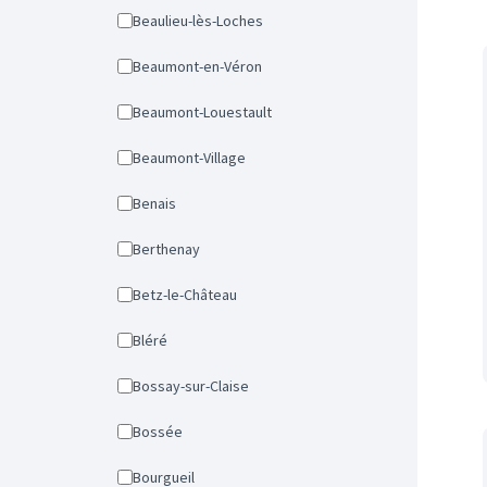
Beaulieu-lès-Loches
Beaumont-en-Véron
Beaumont-Louestault
Beaumont-Village
Benais
Berthenay
Betz-le-Château
Bléré
Bossay-sur-Claise
Bossée
Bourgueil