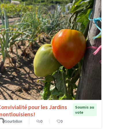
Convivialité pour les Jardins
Soumis au
vote
montlouisiens!
Gourbillon
0
0