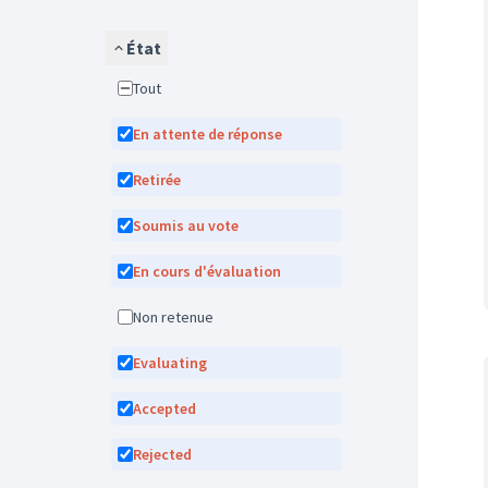
État
Tout
En attente de réponse
Retirée
Soumis au vote
En cours d'évaluation
Non retenue
Evaluating
Accepted
Rejected