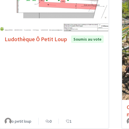
Ludothèque Ô Petit Loup
Soumis au vote
o petit loup
0
1