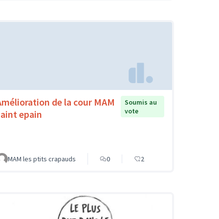
Amélioration de la cour MAM
Soumis au
vote
saint epain
MAM les ptits crapauds
0
2