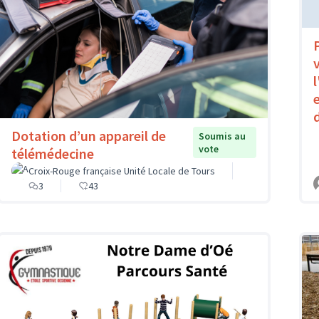
Dotation d’un appareil de
Soumis au
vote
télémédecine
Croix-Rouge française Unité Locale de Tours
3
43