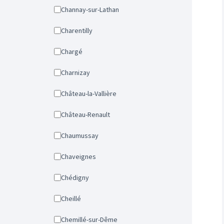
Channay-sur-Lathan
Charentilly
Chargé
Charnizay
Château-la-Vallière
Château-Renault
Chaumussay
Chaveignes
Chédigny
Cheillé
Chemillé-sur-Dême