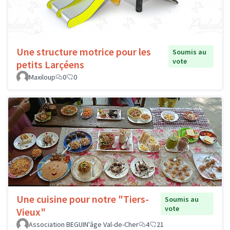
Une structure motrice pour les
Soumis au
vote
petits Larçéens
Maxiloup
0
0
Une cuisine pour notre "Tiers-
Soumis au
vote
Vieux"
Association BEGUIN'âge Val-de-Cher
4
21