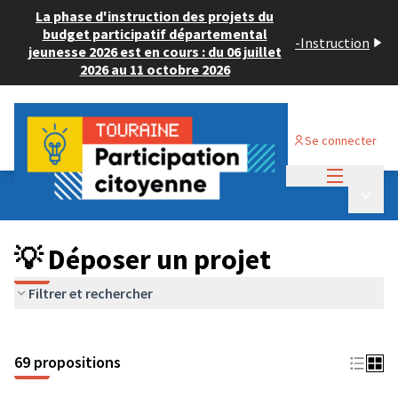
La phase d'instruction des projets du
budget participatif départemental
-
Instruction
jeunesse 2026 est en cours : du 06 juillet
2026 au 11 octobre 2026
Se connecter
Menu princi
Budget Participatif ADULTE 2024
/
Menu p
💡 Déposer un projet
💡 Déposer un projet
Filtrer et rechercher
69 propositions