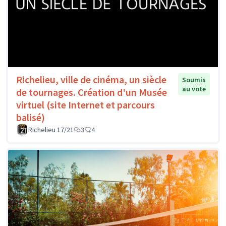
Richelieu, ville de cinéma, un siècle
Soumis
au vote
de tournages. Création d'un Musée
virtuel (site Internet et parcours
balisé)
Richelieu 17/21
3
4