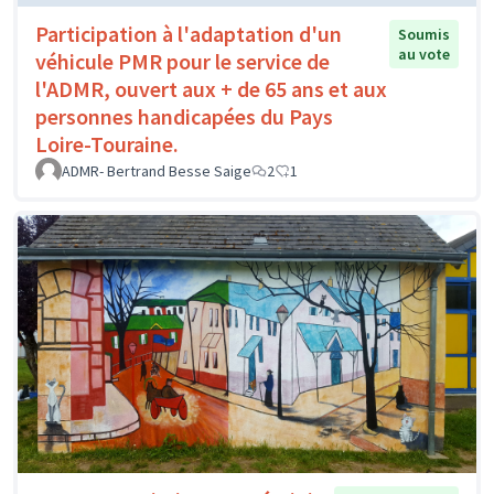
Participation à l'adaptation d'un
Soumis
au vote
véhicule PMR pour le service de
l'ADMR, ouvert aux + de 65 ans et aux
personnes handicapées du Pays
Loire-Touraine.
ADMR- Bertrand Besse Saige
2
1