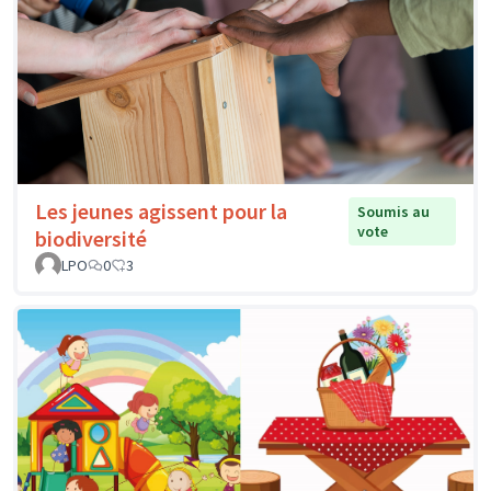
Les jeunes agissent pour la
Soumis au
vote
biodiversité
LPO
0
3