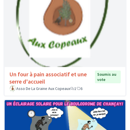
Un four à pain associatif et une
Soumis au
vote
serre d'accueil
Asso De La Graine Aux Copeaux
1
6