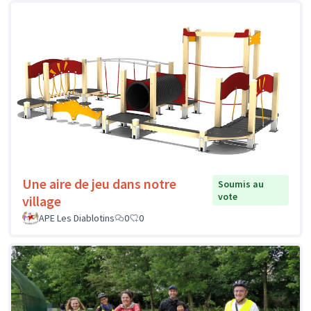
Une aire de jeu dans notre
Soumis au
vote
village
APE Les Diablotins
0
0