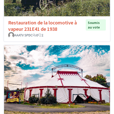
Restauration de la locomotive à
Soumis
au vote
vapeur 231E41 de 1938
AAATV SPDC
0
2