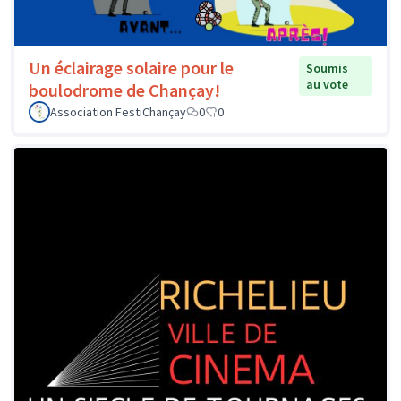
Un éclairage solaire pour le
Soumis
au vote
boulodrome de Chançay!
Association FestiChançay
0
0