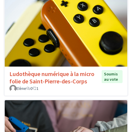
Ludothèque numérique à la micro
Soumis
au vote
folie de Saint-Pierre-des-Corps
Elène
0
1