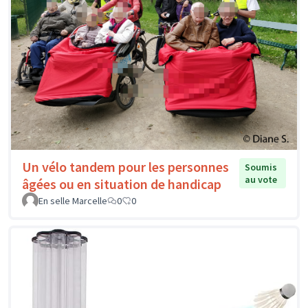
Un vélo tandem pour les personnes
Soumis
au vote
âgées ou en situation de handicap
En selle Marcelle
0
0