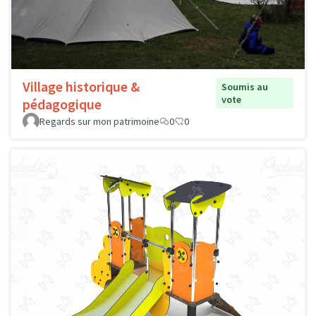
Village historique &
Soumis au
vote
pédagogique
Regards sur mon patrimoine
0
0