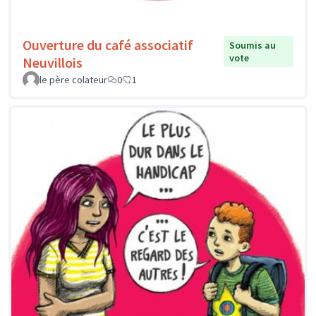
Ouverture du café associatif
Soumis au
vote
Neuvillois
le père colateur
0
1