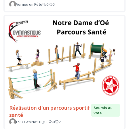
Vernou en Fête
0
0
Réalisation d'un parcours sportif
Soumis au
vote
santé
ESO GYMNASTIQUE
0
2