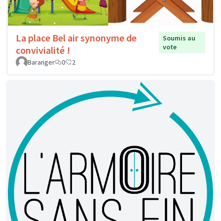
La place Bel air synonyme de
Soumis au
vote
convivialité !
Baranger
0
2