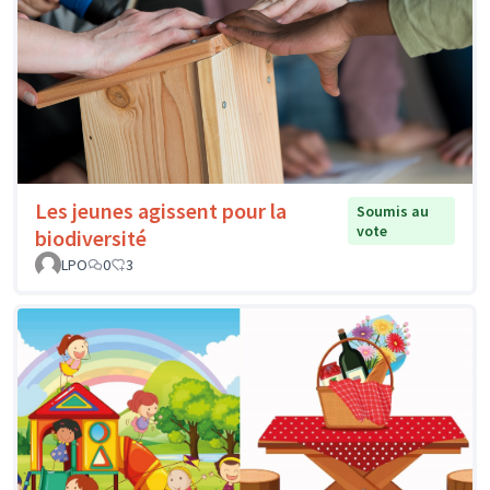
Les jeunes agissent pour la
Soumis au
vote
biodiversité
LPO
0
3