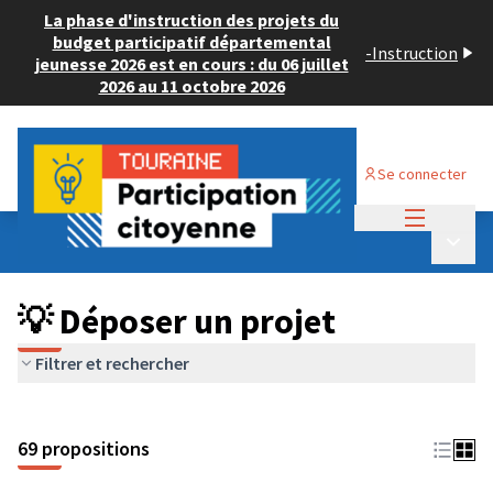
La phase d'instruction des projets du
budget participatif départemental
-
Instruction
jeunesse 2026 est en cours : du 06 juillet
2026 au 11 octobre 2026
Se connecter
Menu princi
Budget Participatif ADULTE 2024
/
Menu p
💡 Déposer un projet
💡 Déposer un projet
Filtrer et rechercher
69 propositions