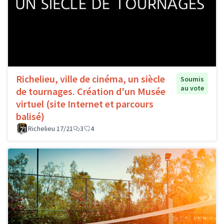
Richelieu, ville de cinéma, un siècle
Soumis
au vote
de tournages. Création d'un Musée
virtuel (site Internet et parcours
balisé)
Richelieu 17/21
3
4