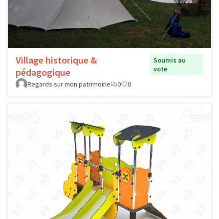
Village historique &
Soumis au
vote
pédagogique
Regards sur mon patrimoine
0
0