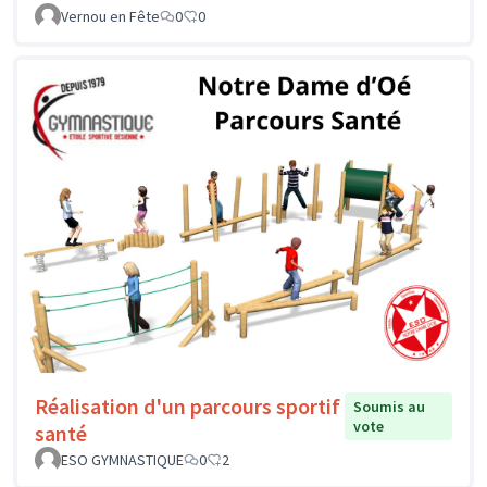
Vernou en Fête
0
0
Réalisation d'un parcours sportif
Soumis au
vote
santé
ESO GYMNASTIQUE
0
2