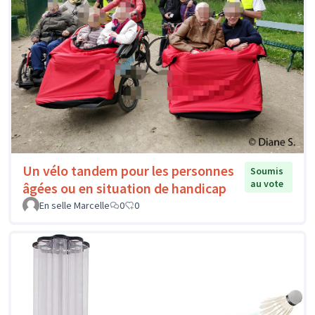
Un vélo tandem pour les personnes
Soumis
au vote
âgées ou en situation de handicap
En selle Marcelle
0
0