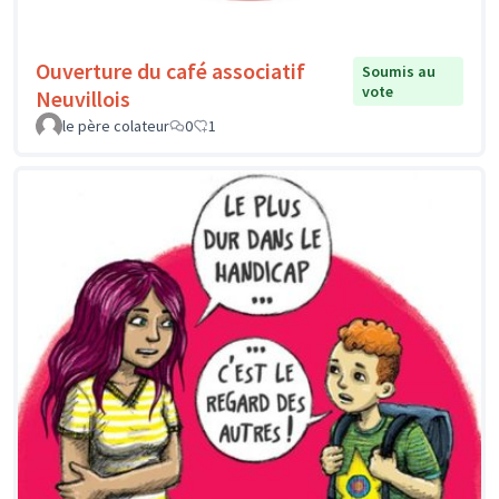
Ouverture du café associatif
Soumis au
vote
Neuvillois
le père colateur
0
1