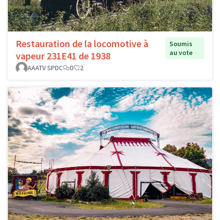
Restauration de la locomotive à
Soumis
au vote
vapeur 231E41 de 1938
AAATV SPDC
0
2