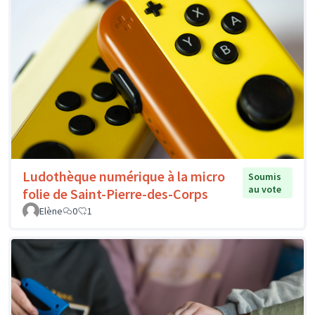
Ludothèque numérique à la micro
Soumis
au vote
folie de Saint-Pierre-des-Corps
Elène
0
1