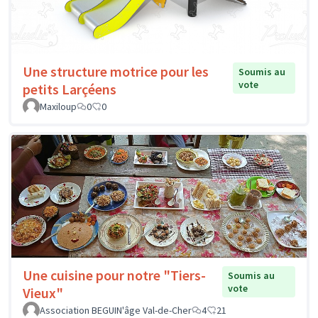
Une structure motrice pour les
Soumis au
vote
petits Larçéens
Maxiloup
0
0
Une cuisine pour notre "Tiers-
Soumis au
vote
Vieux"
Association BEGUIN'âge Val-de-Cher
4
21