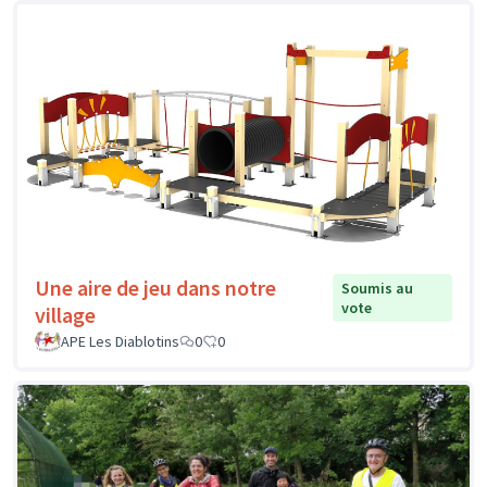
Une aire de jeu dans notre
Soumis au
vote
village
APE Les Diablotins
0
0