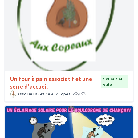
Un four à pain associatif et une
Soumis au
vote
serre d'accueil
Asso De La Graine Aux Copeaux
1
6