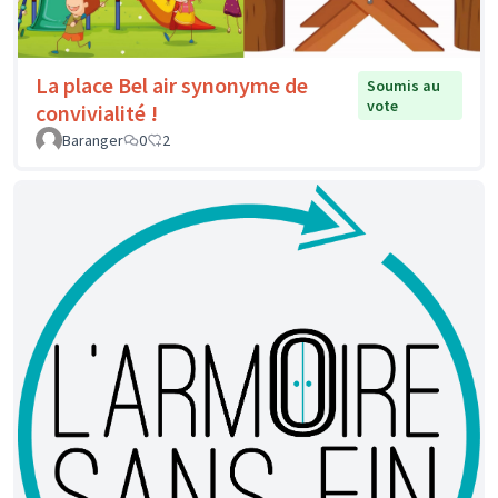
La place Bel air synonyme de
Soumis au
vote
convivialité !
Baranger
0
2