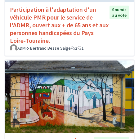
Participation à l'adaptation d'un
Soumis
au vote
véhicule PMR pour le service de
l'ADMR, ouvert aux + de 65 ans et aux
personnes handicapées du Pays
Loire-Touraine.
ADMR- Bertrand Besse Saige
2
1