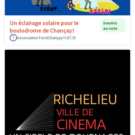
Un éclairage solaire pour le
Soumis
au vote
boulodrome de Chançay!
Association FestiChançay
0
0