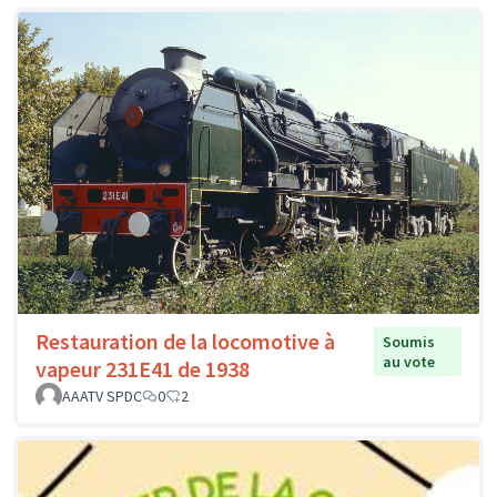
Restauration de la locomotive à
Soumis
au vote
vapeur 231E41 de 1938
AAATV SPDC
0
2