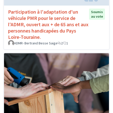
Participation à l'adaptation d'un
Soumis
au vote
véhicule PMR pour le service de
l'ADMR, ouvert aux + de 65 ans et aux
personnes handicapées du Pays
Loire-Touraine.
ADMR- Bertrand Besse Saige
2
1