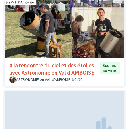
A la rencontre du ciel et des étoiles
Soumis
au vote
avec Astronomie en Val d’AMBOISE
ASTRONOMIE en VAL d'AMBOISE
0
0