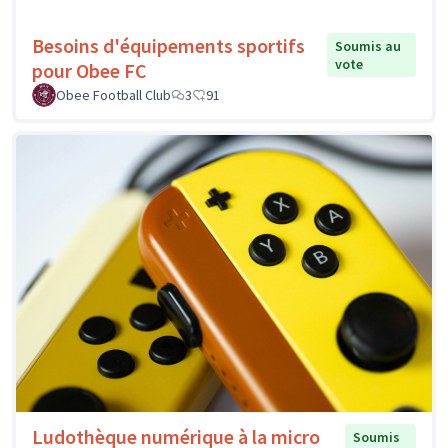
Besoins d'équipements sportifs
Soumis au
vote
pour Obee FC
Obee Football Club
3
91
Ludothèque numérique à la micro
Soumis