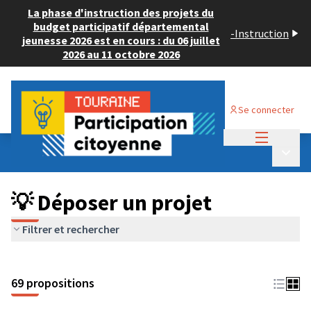
La phase d'instruction des projets du
budget participatif départemental
-
Instruction
jeunesse 2026 est en cours : du 06 juillet
2026 au 11 octobre 2026
Se connecter
Menu princi
Budget Participatif ADULTE 2024
/
Menu p
💡 Déposer un projet
💡 Déposer un projet
Filtrer et rechercher
69 propositions