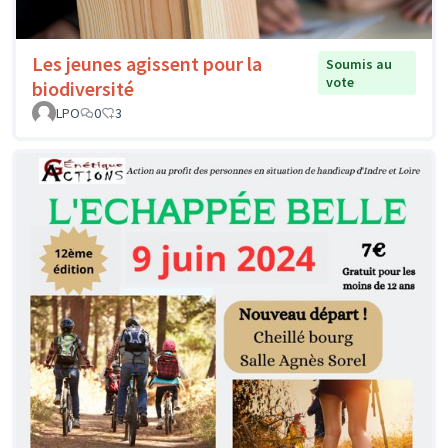
Les jeunes agissent pour la
Soumis au
vote
biodiversité
LPO
0
3