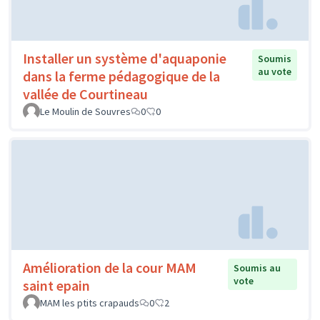
Installer un système d'aquaponie
Soumis
au vote
dans la ferme pédagogique de la
vallée de Courtineau
Le Moulin de Souvres
0
0
Amélioration de la cour MAM
Soumis au
vote
saint epain
MAM les ptits crapauds
0
2