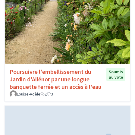
Poursuivre l'embellissement du
Soumis
au vote
Jardin d'Aliénor par une longue
banquette ferrée et un accès à l'eau
Louise-Adèle
2
3