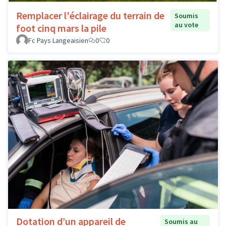
Remplacer l'éclairage du terrain de
Soumis
au vote
foot cinq mars la pile
Fc Pays Langeaisien
0
0
Dotation d’un appareil de
Soumis au