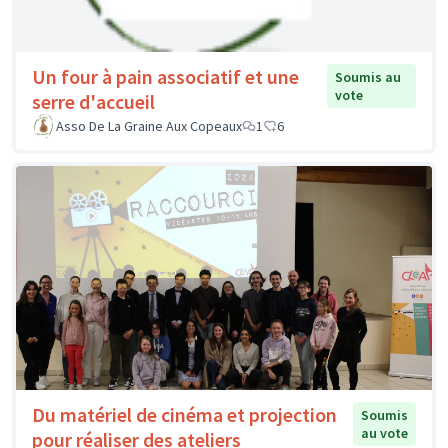
Un four à pain associatif et une
Soumis au
vote
serre d'accueil
Asso De La Graine Aux Copeaux
1
6
Du matériel de cinéma et projection
Soumis
au vote
pour réaliser des ateliers