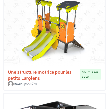
Une structure motrice pour les
Soumis au
vote
petits Larçéens
Maxiloup
0
0