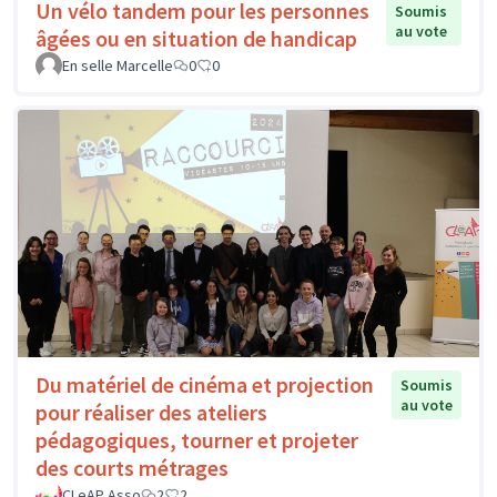
Un vélo tandem pour les personnes
Soumis
au vote
âgées ou en situation de handicap
En selle Marcelle
0
0
Du matériel de cinéma et projection
Soumis
au vote
pour réaliser des ateliers
pédagogiques, tourner et projeter
des courts métrages
CLeAP Asso
2
2