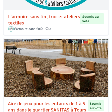
L'armoire sans fin, troc et ateliers
Soumis au
vote
textiles
L'armoire sans fin
0
0
Aire de jeux pour les enfants de 1 à 5
Soumis
au vote
ans dans le quartier SANITAS à Tours