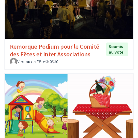
Remorque Podium pour le Comité
Soumis
au vote
des Fêtes et Inter Associations
Vernou en Fête
0
0