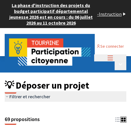
La phase d'instruction des projets du
budget participatif départemental
-
Instruction
jeunesse 2026 est en cours : du 06 juillet
2026 au 11 octobre 2026
Se connecter
Menu princi
Budget Participatif ADULTE 2024
/
Menu p
💡 Déposer un projet
💡 Déposer un projet
Filtrer et rechercher
69 propositions