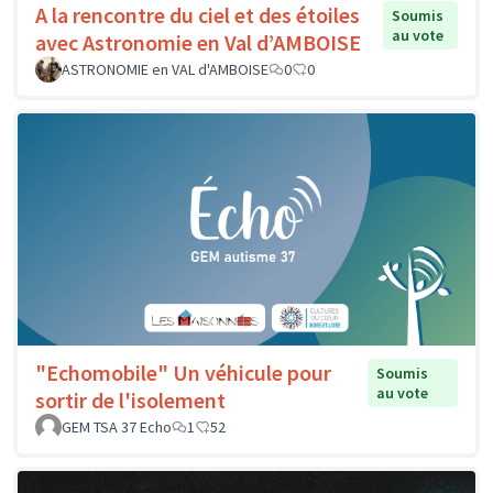
A la rencontre du ciel et des étoiles
Soumis
au vote
avec Astronomie en Val d’AMBOISE
ASTRONOMIE en VAL d'AMBOISE
0
0
"Echomobile" Un véhicule pour
Soumis
au vote
sortir de l'isolement
GEM TSA 37 Echo
1
52