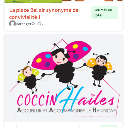
La place Bel air synonyme de
Soumis au
vote
convivialité !
Baranger
0
2