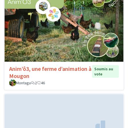
Anim’ô3, une ferme d’animation à
Soumis au
vote
Mougon
Montagu
2
46