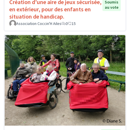
Création d'une aire de jeux sécurisée,
Soumis
au vote
en extérieur, pour des enfants en
situation de handicap.
Association Coccin'H Ailes
0
15