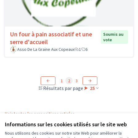
Un four à pain associatif et une
Soumis au
vote
serre d'accueil
Asso De La Graine Aux Copeaux
1
6
1
2
3
Résultats par page :
25
Voir toutes les propositions retirées
Informations sur les cookies utilisés sur le site web
Nous utilisons des cookies sur notre site Web pour améliorer la
Conditions d'utilisation