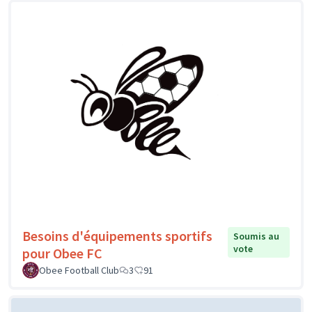
Besoins d'équipements sportifs
Soumis au
vote
pour Obee FC
Obee Football Club
3
91