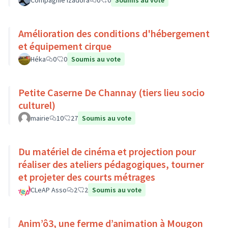
Compagnie Izadora
0
0
Soumis au vote
Amélioration des conditions d'hébergement
et équipement cirque
Héka
0
0
Soumis au vote
Petite Caserne De Channay (tiers lieu socio
culturel)
mairie
10
27
Soumis au vote
Du matériel de cinéma et projection pour
réaliser des ateliers pédagogiques, tourner
et projeter des courts métrages
CLeAP Asso
2
2
Soumis au vote
Anim’ô3, une ferme d’animation à Mougon