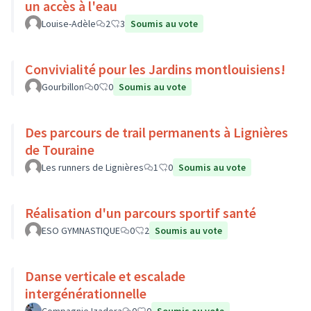
un accès à l'eau
Louise-Adèle
2
3
Soumis au vote
Convivialité pour les Jardins montlouisiens!
Gourbillon
0
0
Soumis au vote
Des parcours de trail permanents à Lignières
de Touraine
Les runners de Lignières
1
0
Soumis au vote
Réalisation d'un parcours sportif santé
ESO GYMNASTIQUE
0
2
Soumis au vote
Danse verticale et escalade
intergénérationnelle