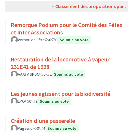
Classement des propositions par :
Remorque Podium pour le Comité des Fêtes
et Inter Associations
Vernou en Fête
0
0
Soumis au vote
Restauration de la locomotive à vapeur
231E41 de 1938
AAATV SPDC
0
2
Soumis au vote
Les jeunes agissent pour la biodiversité
LPO
0
3
Soumis au vote
Création d'une passerelle
Pageard
0
4
Soumis au vote