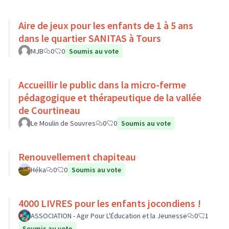
Aire de jeux pour les enfants de 1 à 5 ans
dans le quartier SANITAS à Tours
MJB
0
0
Soumis au vote
Accueillir le public dans la micro-ferme
pédagogique et thérapeutique de la vallée
de Courtineau
Le Moulin de Souvres
0
0
Soumis au vote
Renouvellement chapiteau
Héka
0
0
Soumis au vote
4000 LIVRES pour les enfants jocondiens !
ASSOCIATION - Agir Pour L'Éducation et la Jeunesse
0
1
Soumis au vote