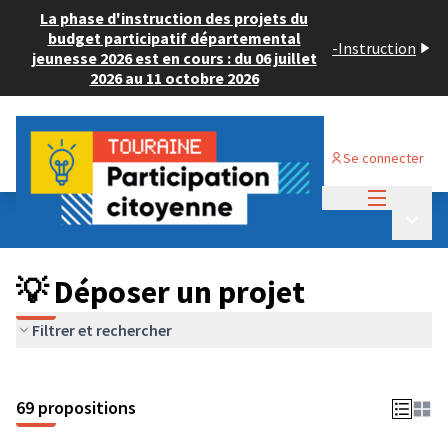
La phase d'instruction des projets du
budget participatif départemental
-
Instruction
jeunesse 2026 est en cours : du 06 juillet
2026 au 11 octobre 2026
Se connecter
Menu princi
Budget Participatif ADULTE 2024
/
Menu p
💡 Déposer un projet
💡 Déposer un projet
Filtrer et rechercher
69 propositions