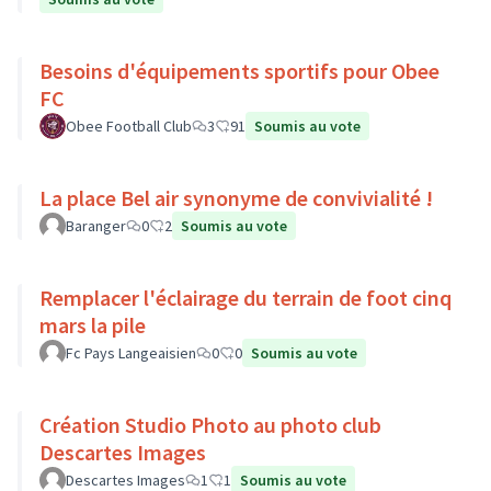
Besoins d'équipements sportifs pour Obee
FC
Obee Football Club
3
91
Soumis au vote
La place Bel air synonyme de convivialité !
Baranger
0
2
Soumis au vote
Remplacer l'éclairage du terrain de foot cinq
mars la pile
Fc Pays Langeaisien
0
0
Soumis au vote
Création Studio Photo au photo club
Descartes Images
Descartes Images
1
1
Soumis au vote