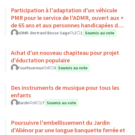
Participation à l'adaptation d'un véhicule
PMR pour le service de l'ADMR, ouvert aux +
de 65 ans et aux personnes handicapées du
Pays Loire-Touraine.
ADMR- Bertrand Besse Saige
2
1
Soumis au vote
Achat d'un nouveau chapiteau pour projet
d'éductation populaire
Fouxfeuxrieux
0
0
Soumis au vote
Des instruments de musique pour tous les
enfants
Bardin
0
17
Soumis au vote
Poursuivre l'embellissement du Jardin
d'Aliénor par une longue banquette ferrée et