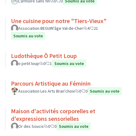
L'armoire sans fin
0
0
Soumis au vote
Une cuisine pour notre "Tiers-Vieux"
Association BEGUIN'âge Val-de-Cher
4
21
Soumis au vote
Ludothèque Ô Petit Loup
o petit loup
0
1
Soumis au vote
Parcours Artistique au Féminin
Association Les Arts Bran'choix
0
0
Soumis au vote
Maison d'activités corporelles et
d'expressions sensorielles
Or des Soucis
0
0
Soumis au vote