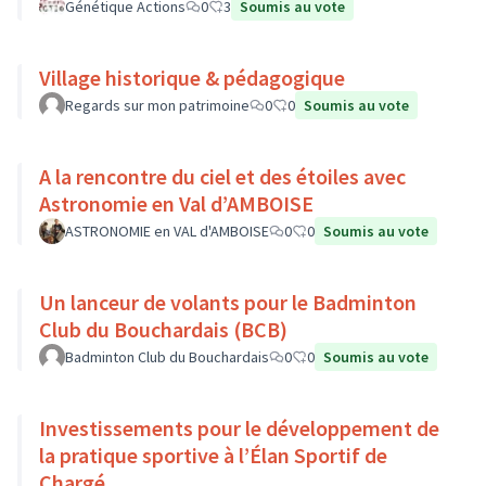
faisons du sport :)
Génétique Actions
0
3
Soumis au vote
Village historique & pédagogique
Regards sur mon patrimoine
0
0
Soumis au vote
A la rencontre du ciel et des étoiles avec
Astronomie en Val d’AMBOISE
ASTRONOMIE en VAL d'AMBOISE
0
0
Soumis au vote
Un lanceur de volants pour le Badminton
Club du Bouchardais (BCB)
Badminton Club du Bouchardais
0
0
Soumis au vote
Investissements pour le développement de
la pratique sportive à l’Élan Sportif de
Chargé