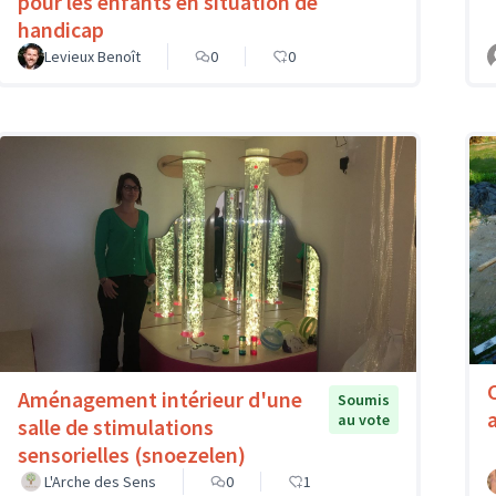
pour les enfants en situation de
handicap
Levieux Benoît
0
0
Aménagement intérieur d'une
Soumis
au vote
salle de stimulations
sensorielles (snoezelen)
L'Arche des Sens
0
1