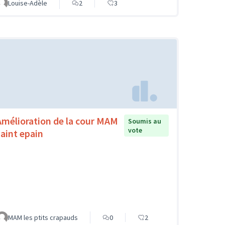
Louise-Adèle
2
3
Amélioration de la cour MAM
Soumis au
vote
saint epain
MAM les ptits crapauds
0
2