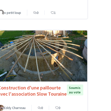
o petit loup
0
1
Construction d'une paillourte
Soumis
au vote
avec l'association Slow Touraine
Eddy Charreau
0
0