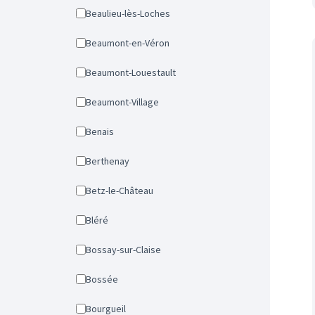
Beaulieu-lès-Loches
Beaumont-en-Véron
Beaumont-Louestault
Beaumont-Village
Benais
Berthenay
Betz-le-Château
Bléré
Bossay-sur-Claise
Bossée
Bourgueil