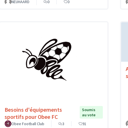
NEUHAARD
0
0
Besoins d'équipements
Soumis
au vote
sportifs pour Obee FC
Obee Football Club
3
91