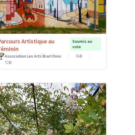
Parcours Artistique au
Soumis au
vote
Féminin
Association Les Arts Bran'choix
0
0