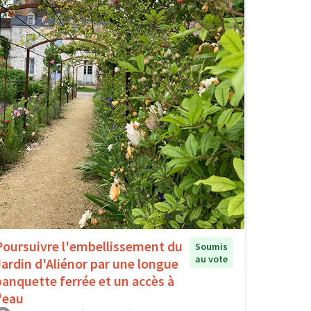
Poursuivre l'embellissement du
Soumis
au vote
Jardin d'Aliénor par une longue
banquette ferrée et un accès à
l'eau