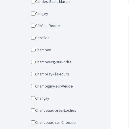
Candes-Saint-Martin
Cangey
Céré-la-Ronde
Cerelles
Chambon
Chambourg-sur-Indre
Chambray-lès-Tours
Champigny-sur-Veude
Chançay
Chanceaux-près-Loches
Chanceaux-sur-Choisille