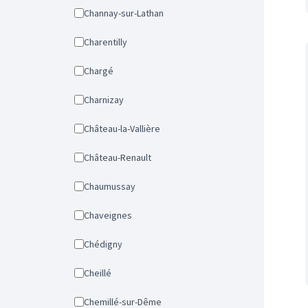
Channay-sur-Lathan
Charentilly
Chargé
Charnizay
Château-la-Vallière
Château-Renault
Chaumussay
Chaveignes
Chédigny
Cheillé
Chemillé-sur-Dême