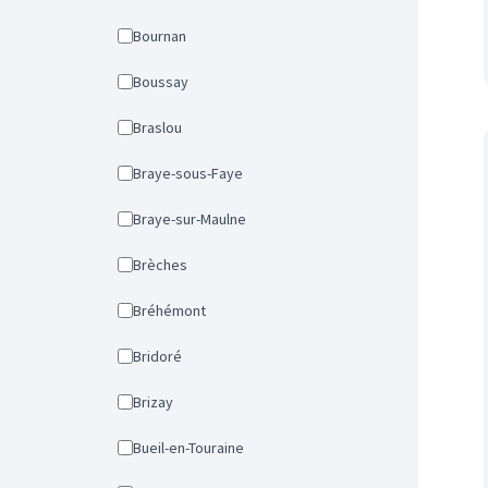
Bournan
Boussay
Braslou
Braye-sous-Faye
Braye-sur-Maulne
Brèches
Bréhémont
Bridoré
Brizay
Bueil-en-Touraine