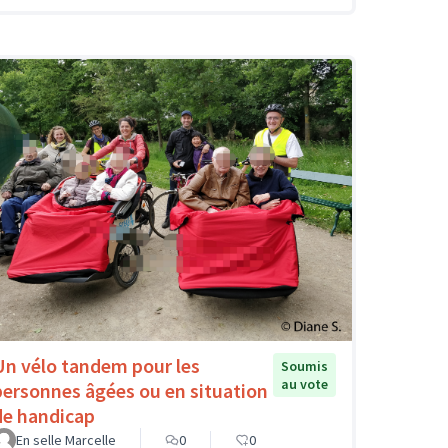
Un vélo tandem pour les
Soumis
au vote
personnes âgées ou en situation
de handicap
En selle Marcelle
0
0