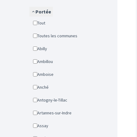
Portée
Tout
Toutes les communes
Abilly
Ambillou
Amboise
Anché
Antogny-le-Tillac
Artannes-sur-Indre
Assay