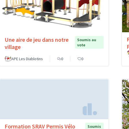
Une aire de jeu dans notre
Soumis au
vote
village
APE Les Diablotins
0
0
Formation SRAV Permis Vélo
Soumis