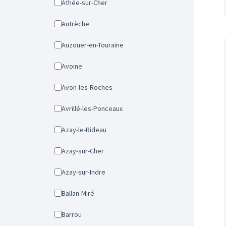
Athée-sur-Cher
Autrèche
Auzouer-en-Touraine
Avoine
Avon-les-Roches
Avrillé-les-Ponceaux
Azay-le-Rideau
Azay-sur-Cher
Azay-sur-Indre
Ballan-Miré
Barrou