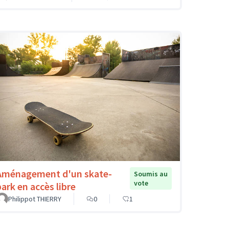
Aménagement d'un skate-
Soumis au
vote
park en accès libre
Philippot THIERRY
0
1