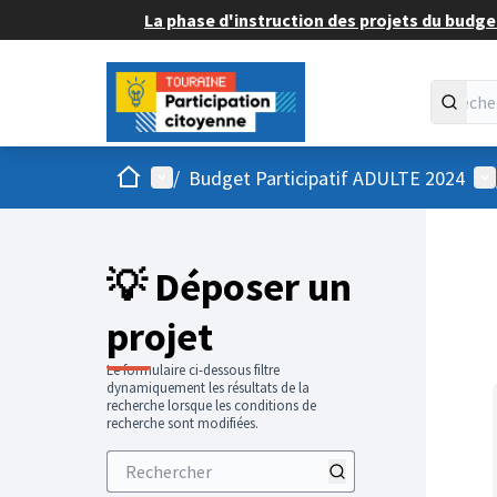
La phase d'instruction des projets du budget
Accueil
Menu principal
Me
/
Budget Participatif ADULTE 2024
💡 Déposer un
projet
Le formulaire ci-dessous filtre
dynamiquement les résultats de la
recherche lorsque les conditions de
recherche sont modifiées.