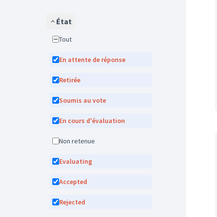
État
Tout
En attente de réponse
Retirée
Soumis au vote
En cours d'évaluation
Non retenue
Evaluating
Accepted
Rejected